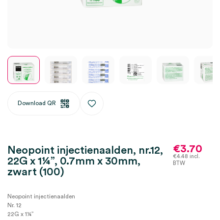
Download QR
€
3.70
Neopoint injectienaalden, nr.12,
€
4.48
incl.
22G x 1¼”, 0.7mm x 30mm,
BTW
zwart (100)
Neopoint injectienaalden
Nr. 12
22G x 1¼”