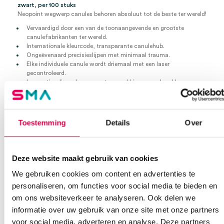
zwart, per 100 stuks
Neopoint wegwerp canules behoren absoluut tot de beste ter wereld!
Vervaardigd door een van de toonaangevende en grootste
canulefabrikanten ter wereld.
Internationale kleurcode, transparante canulehub.
Ongeëvenaard precisieslijpen met minimaal trauma.
Elke individuele canule wordt driemaal met een laser
gecontroleerd.
In geoptimaliseerde compacte verpakking en peelpack!
Individueel steriel in een peelpack.
Nr. 12
22G x 1¼”
Toestemming
Details
Over
0.7mm x 30mm
Zwart
Per stuk steriel verpakt
Deze website maakt gebruik van cookies
Per 100 stuks
We gebruiken cookies om content en advertenties te
Extra informatie
personaliseren, om functies voor social media te bieden en
om ons websiteverkeer te analyseren. Ook delen we
Beoordelingen (0)
informatie over uw gebruik van onze site met onze partners
Aansluiting
Luer-Hub
voor social media, adverteren en analyse. Deze partners