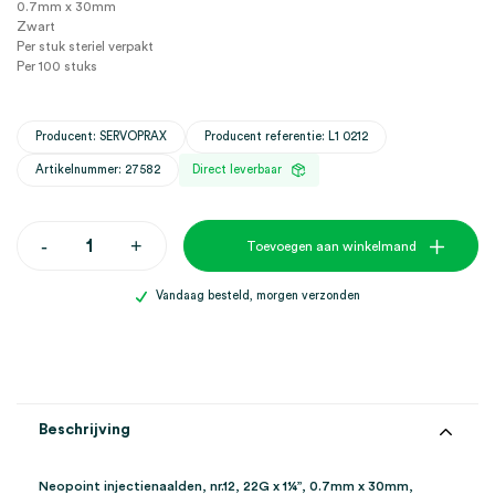
0.7mm x 30mm
Zwart
Per stuk steriel verpakt
Per 100 stuks
Producent: SERVOPRAX
Producent referentie: L1 0212
Artikelnummer: 27582
Direct leverbaar
Neopoint
-
+
Toevoegen aan winkelmand
injectienaalden,
nr.12,
22G
Vandaag besteld, morgen verzonden
x
1¼",
0.7mm
x
30mm,
zwart
(100)
Beschrijving
aantal
Neopoint injectienaalden, nr.12, 22G x 1¼”, 0.7mm x 30mm,