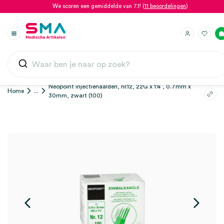
We scoren een gemiddelde van 7.1! (
11 beoordelingen
)
Neopoint injectienaalden, nr.12, 22G x 1¼”, 0.7mm x
Home
...
30mm, zwart (100)