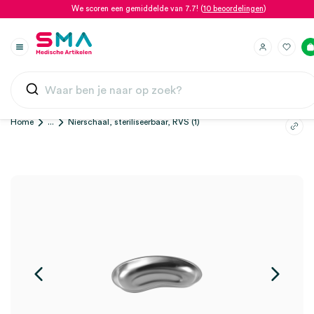
We scoren een gemiddelde van 7.7! (
10 beoordelingen
)
Home
...
Nierschaal, steriliseerbaar, RVS (1)