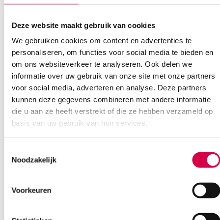
Heb je een vraag?
Deze website maakt gebruik van cookies
Anca helpt je!
We gebruiken cookies om content en advertenties te
personaliseren, om functies voor social media te bieden en
Vind je antwoord snel en makkelijk op onze klantenservice pagina.
om ons websiteverkeer te analyseren. Ook delen we
Of contacteer ons via een van de onderstaande opties.
informatie over uw gebruik van onze site met onze partners
Onze klantenservice is bereikbaar van maandag t/m vrijdag van
voor social media, adverteren en analyse. Deze partners
08:30 tot 17:00
kunnen deze gegevens combineren met andere informatie
die u aan ze heeft verstrekt of die ze hebben verzameld op
Bel Anca
E-mail Anca
Contactformulier
basis van uw gebruik van hun services.
Toestemmingsselectie
Noodzakelijk
Voorkeuren
Ook interessant