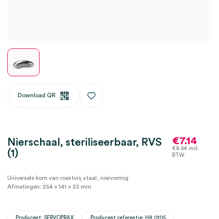
Download QR
€
7.14
Nierschaal, steriliseerbaar, RVS
€
8.64
incl.
(1)
BTW
Universele kom van roestvrij staal, niervormig
Afmetingen: 254 x 141 x 33 mm
Producent: SERVOPRAX
Producent referentie: H8 0105