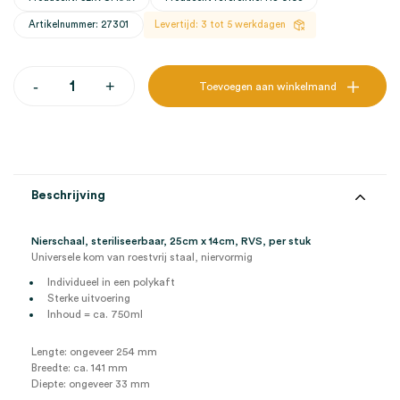
Artikelnummer: 27301
Levertijd: 3 tot 5 werkdagen
Nierschaal,
-
+
Toevoegen aan winkelmand
steriliseerbaar,
RVS
(1)
aantal
Beschrijving
Nierschaal, steriliseerbaar, 25cm x 14cm, RVS, per stuk
Universele kom van roestvrij staal, niervormig
Individueel in een polykaft
Sterke uitvoering
Inhoud = ca. 750ml
Lengte: ongeveer 254 mm
Breedte: ca. 141 mm
Diepte: ongeveer 33 mm