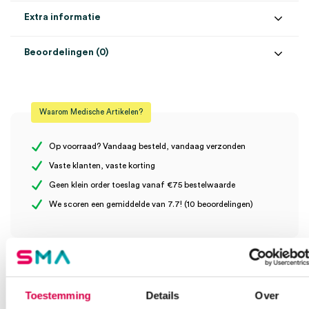
Extra informatie
Beoordelingen (0)
Aantal
1 stuk
Beoordelingen
Afmeting
14cm x 25cm
Waarom Medische Artikelen?
Materiaal
RVS
Er zijn nog geen beoordelingen.
Steriel
onsteriel
Op voorraad? Vandaag besteld, vandaag verzonden
Vaste klanten, vaste korting
Uitvoering
steriliseerbaar
Geen klein order toeslag vanaf €75 bestelwaarde
Wees de eerste om “Nierschaal, steriliseerbaar, RVS (1)” te
We scoren een gemiddelde van 7.7! (10 beoordelingen)
beoordelen
Je moet
ingelogd zijn
om een beoordeling te plaatsen.
Klantenservice
Toestemming
Details
Over