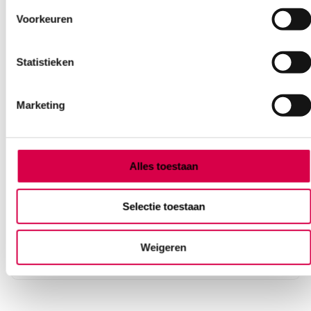
Voorkeuren
Statistieken
Marketing
Norm-Ject injectiespuiten, 10ml, 2 delig, Luer
excentrisch (100)
Alles toestaan
B BRAUN
Luer excentrisch, 100 stuks, steriel
Selectie toestaan
12.68
Weigeren
3 tot 5 werkdagen
15.34
incl. BTW