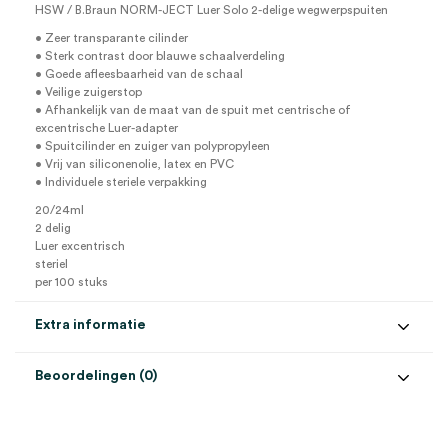
HSW / B.Braun NORM-JECT Luer Solo 2-delige wegwerpspuiten
• Zeer transparante cilinder
• Sterk contrast door blauwe schaalverdeling
• Goede afleesbaarheid van de schaal
• Veilige zuigerstop
• Afhankelijk van de maat van de spuit met centrische of
excentrische Luer-adapter
• Spuitcilinder en zuiger van polypropyleen
• Vrij van siliconenolie, latex en PVC
• Individuele steriele verpakking
20/24ml
2 delig
Luer excentrisch
steriel
per 100 stuks
Extra informatie
Beoordelingen (0)
Aansluiting
Luer excentrisch
Beoordelingen
Aantal
100 stuks