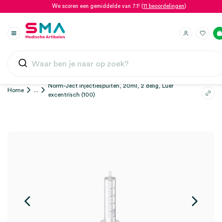
We scoren een gemiddelde van 7.1! (
11 beoordelingen
)
Norm-Ject injectiespuiten, 20ml, 2 delig, Luer
Home
...
excentrisch (100)