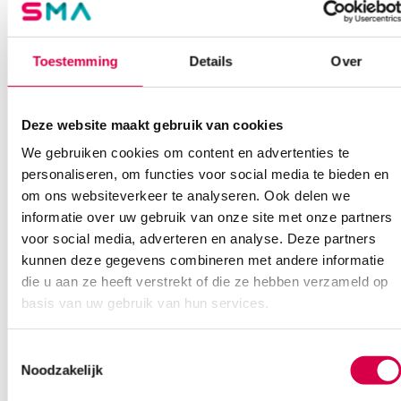
Onze klantenservice is bereikbaar van maandag t/m vrijdag van
08:30 tot 17:00
Toestemming
Details
Over
Bel Anca
E-mail Anca
Contactformulier
Deze website maakt gebruik van cookies
We gebruiken cookies om content en advertenties te
personaliseren, om functies voor social media te bieden en
om ons websiteverkeer te analyseren. Ook delen we
informatie over uw gebruik van onze site met onze partners
voor social media, adverteren en analyse. Deze partners
Ook interessant
kunnen deze gegevens combineren met andere informatie
die u aan ze heeft verstrekt of die ze hebben verzameld op
basis van uw gebruik van hun services.
Toestemmingsselectie
Noodzakelijk