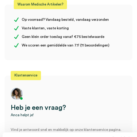
Waarom Medische Artikelen?
Steriel
steriel
Er zijn nog geen beoordelingen.
Uitvoering
2 delig
Op voorraad? Vandaag besteld, vandaag verzonden
Vaste klanten, vaste korting
Volume
20 ml
Geen klein order toeslag vanaf €75 bestelwaarde
Wees de eerste om “Norm-Ject injectiespuiten, 20ml, 2 delig,
We scoren een gemiddelde van 7.1! (11 beoordelingen)
Luer excentrisch (100)” te beoordelen
Je moet
ingelogd zijn
om een beoordeling te plaatsen.
Klantenservice
Heb je een vraag?
Anca helpt je!
Vind je antwoord snel en makkelijk op onze klantenservice pagina.
Of contacteer ons via een van de onderstaande opties.