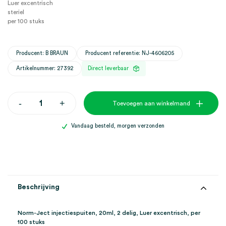
Luer excentrisch
steriel
per 100 stuks
Producent: B BRAUN
Producent referentie: NJ-4606205
Artikelnummer: 27392
Direct leverbaar
Norm-
-
+
Toevoegen aan winkelmand
Ject
injectiespuiten,
20ml,
Vandaag besteld, morgen verzonden
2
delig,
Luer
excentrisch
(100)
aantal
Beschrijving
Norm-Ject injectiespuiten, 20ml, 2 delig, Luer excentrisch, per
100 stuks