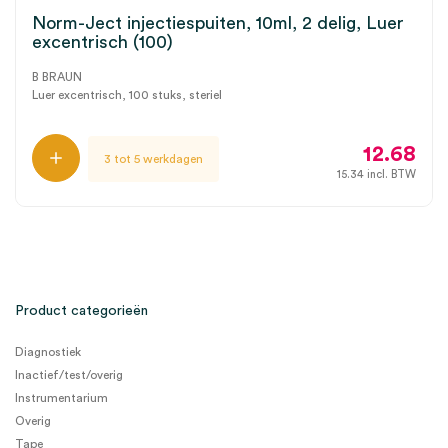
Norm-Ject injectiespuiten, 10ml, 2 delig, Luer
excentrisch (100)
B BRAUN
Luer excentrisch, 100 stuks, steriel
12.68
3 tot 5 werkdagen
15.34
incl. BTW
Product categorieën
Diagnostiek
Inactief/test/overig
Instrumentarium
Overig
Tape