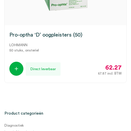
Pro-optha ‘D’ oogpleisters (50)
LOHMANN
50 stuks, onsteriel
62.27
Direct leverbaar
67.87
incl. BTW
Product categorieën
Diagnostiek