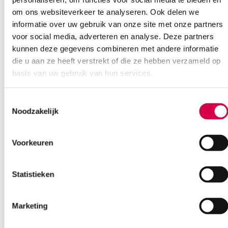
Geen klein order toeslag vanaf €75 bestelwaarde
om ons websiteverkeer te analyseren. Ook delen we
Wees de eerste om “Pro-optha ‘S’ oogpleisters, maat groot (50)”
informatie over uw gebruik van onze site met onze partners
We scoren een gemiddelde van 7.1! (11 beoordelingen)
te beoordelen
voor social media, adverteren en analyse. Deze partners
Je moet
ingelogd zijn
om een beoordeling te plaatsen.
kunnen deze gegevens combineren met andere informatie
die u aan ze heeft verstrekt of die ze hebben verzameld op
basis van uw gebruik van hun services.
Klantenservice
Toestemmingsselectie
Noodzakelijk
Heb je een vraag?
Anca helpt je!
Voorkeuren
Vind je antwoord snel en makkelijk op onze klantenservice pagina.
Statistieken
Of contacteer ons via een van de onderstaande opties.
Onze klantenservice is bereikbaar van maandag t/m vrijdag van
08:30 tot 17:00
Marketing
Bel Anca
E-mail Anca
Contactformulier