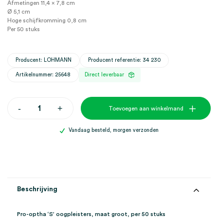
Afmetingen 11,4 x 7,8 cm
Ø 5,1 cm
Hoge schijfkromming 0,8 cm
Per 50 stuks
Producent: LOHMANN
Producent referentie: 34 230
Artikelnummer: 25648
Direct leverbaar
Pro-
-
+
Toevoegen aan winkelmand
optha
'S'
oogpleisters,
Vandaag besteld, morgen verzonden
maat
groot
(50)
aantal
Beschrijving
Pro-optha ‘S’ oogpleisters, maat groot, per 50 stuks