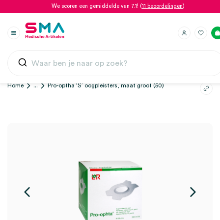
We scoren een gemiddelde van 7.1! (
11 beoordelingen
)
Home
...
Pro-optha ‘S’ oogpleisters, maat groot (50)