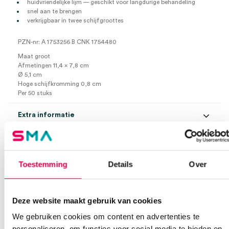
huidvriendelijke lijm — geschikt voor langdurige behandeling
snel aan te brengen
verkrijgbaar in twee schijfgroottes
PZN-nr: A 1753256 B CNK 1754480
Maat groot
Afmetingen 11,4 x 7,8 cm
Ø 5,1 cm
Hoge schijfkromming 0,8 cm
Per 50 stuks
Extra informatie
Beoordelingen (0)
Aantal
50 stuks
Toestemming
Details
Over
Beoordelingen
Maat
M
Waarom Medische Artikelen?
Steriel
onsteriel
Er zijn nog geen beoordelingen.
Deze website maakt gebruik van cookies
Op voorraad? Vandaag besteld, vandaag verzonden
We gebruiken cookies om content en advertenties te
Vaste klanten, vaste korting
personaliseren, om functies voor social media te bieden en