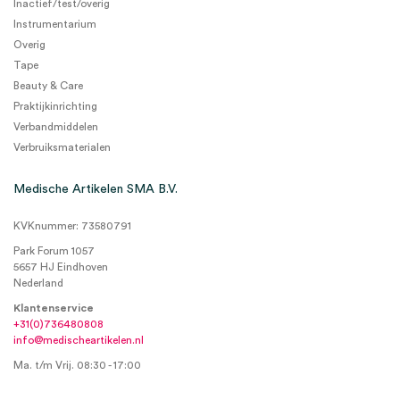
Inactief/test/overig
Instrumentarium
Overig
Tape
Beauty & Care
Praktijkinrichting
Verbandmiddelen
Verbruiksmaterialen
Medische Artikelen SMA B.V.
KVKnummer: 73580791
Park Forum 1057
5657 HJ Eindhoven
Nederland
Klantenservice
+31(0)736480808
info@medischeartikelen.nl
Ma. t/m Vrij. 08:30 - 17:00