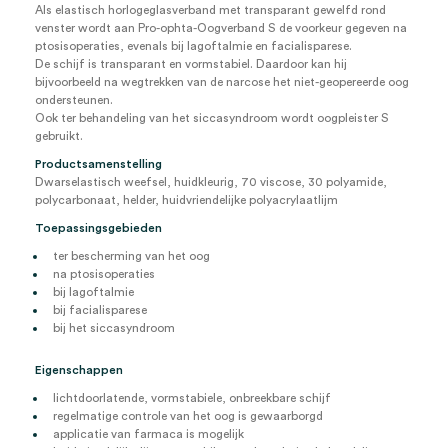
Als elastisch horlogeglasverband met transparant gewelfd rond
venster wordt aan Pro-ophta-Oogverband S de voorkeur gegeven na
ptosisoperaties, evenals bij lagoftalmie en facialisparese.
De schijf is transparant en vormstabiel. Daardoor kan hij
bijvoorbeeld na wegtrekken van de narcose het niet-geopereerde oog
ondersteunen.
Ook ter behandeling van het siccasyndroom wordt oogpleister S
gebruikt.
Productsamenstelling
Dwarselastisch weefsel, huidkleurig, 70 viscose, 30 polyamide,
polycarbonaat, helder, huidvriendelijke polyacrylaatlijm
Toepassingsgebieden
ter bescherming van het oog
na ptosisoperaties
bij lagoftalmie
bij facialisparese
bij het siccasyndroom
Eigenschappen
lichtdoorlatende, vormstabiele, onbreekbare schijf
regelmatige controle van het oog is gewaarborgd
applicatie van farmaca is mogelijk