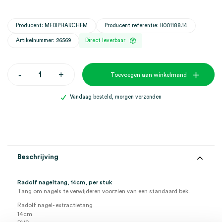
Producent: MEDIPHARCHEM
Producent referentie: B001188.14
Artikelnummer: 26569
Direct leverbaar
Radolf
-
+
Toevoegen aan winkelmand
nageltang,
14cm
(1)
Vandaag besteld, morgen verzonden
aantal
Beschrijving
Radolf nageltang, 14cm, per stuk
Tang om nagels te verwijderen voorzien van een standaard bek.
Radolf nagel- extractietang
14cm