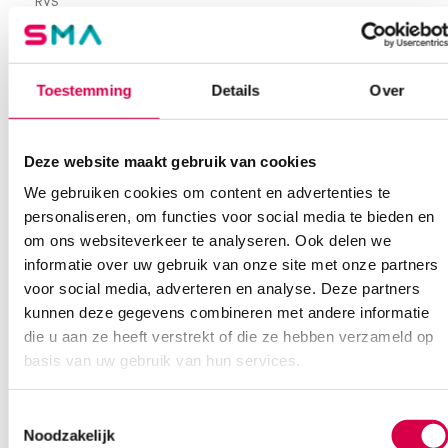
RVS
per stuk
Extra informatie
Toestemming
Details
Over
Beoordelingen (0)
Aantal
1 stuk
Deze website maakt gebruik van cookies
Beoordelingen
Afmeting
14cm
We gebruiken cookies om content en advertenties te
Waarom Medische Artikelen?
Model
Radolf
Er zijn nog geen beoordelingen.
personaliseren, om functies voor social media te bieden en
om ons websiteverkeer te analyseren. Ook delen we
Steriel
onsteriel
Op voorraad? Vandaag besteld, vandaag verzonden
informatie over uw gebruik van onze site met onze partners
Vaste klanten, vaste korting
voor social media, adverteren en analyse. Deze partners
Geen klein order toeslag vanaf €75 bestelwaarde
kunnen deze gegevens combineren met andere informatie
Wees de eerste om “Radolf nageltang, 14cm (1)” te beoordelen
die u aan ze heeft verstrekt of die ze hebben verzameld op
We scoren een gemiddelde van 7.7! (10 beoordelingen)
Je moet
ingelogd zijn
om een beoordeling te plaatsen.
basis van uw gebruik van hun services.
Toestemmingsselectie
Noodzakelijk
Klantenservice