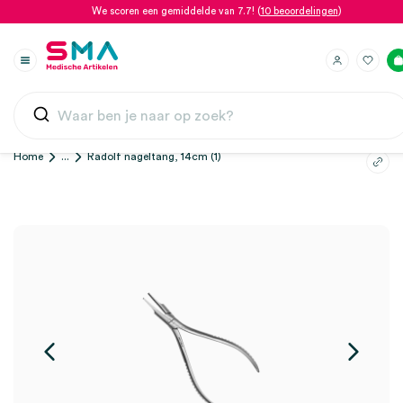
We scoren een gemiddelde van 7.7! (
10 beoordelingen
)
Home
...
Radolf nageltang, 14cm (1)