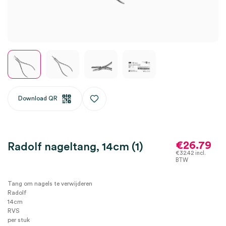
Download QR
€
26.79
Radolf nageltang, 14cm (1)
€
32.42
incl.
BTW
Tang om nagels te verwijderen
Radolf
14cm
RVS
per stuk