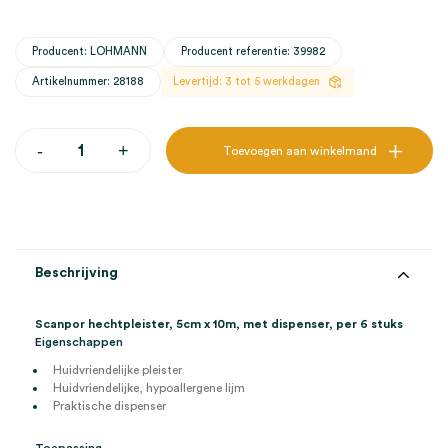
Producent: LOHMANN
Producent referentie: 39982
Artikelnummer: 28188
Levertijd: 3 tot 5 werkdagen
Scanpor
-
+
Toevoegen aan winkelmand
hechtpleister
met
dispenser,
5cm
x
10m
(6)
Beschrijving
aantal
Scanpor hechtpleister, 5cm x 10m, met dispenser, per 6 stuks
Eigenschappen
Huidvriendelijke pleister
Huidvriendelijke, hypoallergene lijm
Praktische dispenser