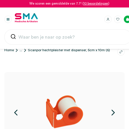
We scoren een gemiddelde van 7.7! (
10 beoordelingen
)
Home
...
Scanpor hechtpleister met dispenser, 5cm x 10m (6)