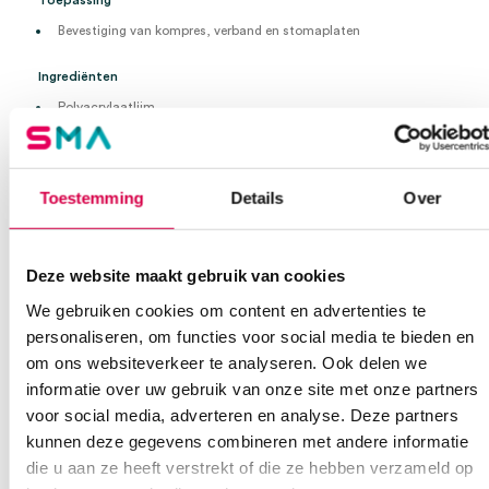
Toepassing
Bevestiging van kompres, verband en stomaplaten
Ingrediënten
Polyacrylaatlijm
Non-woven
5cm x 10m
met dispenser, herbruikbaar
Toestemming
Details
Over
per 6 stuks
Extra informatie
Deze website maakt gebruik van cookies
We gebruiken cookies om content en advertenties te
Beoordelingen (0)
Aantal
6 stuks
personaliseren, om functies voor social media te bieden en
om ons websiteverkeer te analyseren. Ook delen we
Beoordelingen
Afmeting
5cm x 10m
informatie over uw gebruik van onze site met onze partners
Waarom Medische Artikelen?
Kleur
wit
voor social media, adverteren en analyse. Deze partners
Er zijn nog geen beoordelingen.
kunnen deze gegevens combineren met andere informatie
Steriel
onsteriel
Op voorraad? Vandaag besteld, vandaag verzonden
die u aan ze heeft verstrekt of die ze hebben verzameld op