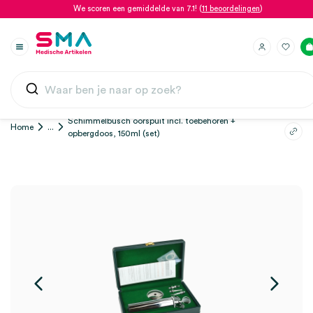
We scoren een gemiddelde van 7.1! (
11 beoordelingen
)
Schimmelbusch oorspuit incl. toebehoren +
Home
...
opbergdoos, 150ml (set)