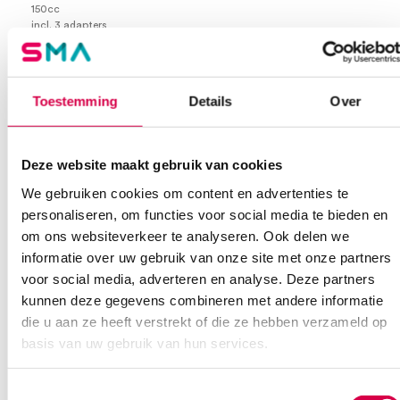
150cc
incl. 3 adapters
spatscherm 20cm
in luxe opbergdoos
Extra informatie
Toestemming
Details
Over
Beoordelingen (0)
Aantal
1 set
Deze website maakt gebruik van cookies
Beoordelingen
Model
Schimmelbusch
We gebruiken cookies om content en advertenties te
personaliseren, om functies voor social media te bieden en
Waarom Medische Artikelen?
Steriel
onsteriel
Er zijn nog geen beoordelingen.
om ons websiteverkeer te analyseren. Ook delen we
informatie over uw gebruik van onze site met onze partners
Verpakking
met opbergdoos
Op voorraad? Vandaag besteld, vandaag verzonden
voor social media, adverteren en analyse. Deze partners
Vaste klanten, vaste korting
Volume
150 ml
kunnen deze gegevens combineren met andere informatie
Geen klein order toeslag vanaf €75 bestelwaarde
die u aan ze heeft verstrekt of die ze hebben verzameld op
Wees de eerste om “Schimmelbusch oorspuit incl. toebehoren +
We scoren een gemiddelde van 7.1! (11 beoordelingen)
basis van uw gebruik van hun services.
opbergdoos, 150ml (set)” te beoordelen
Je moet
ingelogd zijn
om een beoordeling te plaatsen.
Toestemmingsselectie