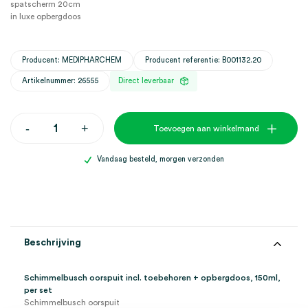
spatscherm 20cm
in luxe opbergdoos
Producent: MEDIPHARCHEM
Producent referentie: B001132.20
Artikelnummer: 26555
Direct leverbaar
Schimmelbusch
-
+
Toevoegen aan winkelmand
oorspuit
incl.
toebehoren
Vandaag besteld, morgen verzonden
+
opbergdoos,
150ml
(set)
aantal
Beschrijving
Schimmelbusch oorspuit incl. toebehoren + opbergdoos, 150ml,
per set
Schimmelbusch oorspuit