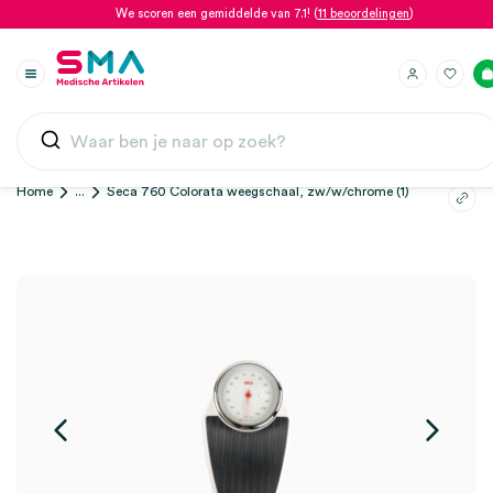
We scoren een gemiddelde van 7.1! (
11 beoordelingen
)
Home
...
Seca 760 Colorata weegschaal, zw/w/chrome (1)