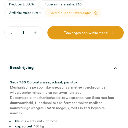
Producent: SECA
Producent referentie: 760
Artikelnummer: 27995
Levertijd: 3 tot 5 werkdagen
Seca
-
+
Toevoegen aan winkelmand
760
Colorata
weegschaal,
zw/w/chrome
(1)
aantal
Beschrijving
Seca 760 Colorata weegschaal, per stuk
Mechanische persoonlijke weegschaal met een verchroomde
wijzerbeschermingsring en een zwart plateau.
De compacte, mechanische platte weegschaal van Seca met hun
duurzaamheid, functionaliteit en formaat maken medisch
nauwkeurige weegresultaten mogelijk, zelfs in zeer beperkte
ruimtes.
kleur:
zwart / wit
/ chrome
capaciteit:
150 kg