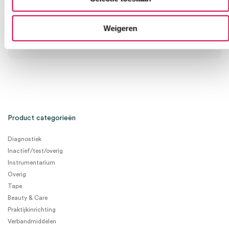
08:30 tot 17:00
Weigeren
Bel Anca
E-mail Anca
Contactformulier
Product categorieën
Diagnostiek
Inactief/test/overig
Instrumentarium
Overig
Tape
Beauty & Care
Praktijkinrichting
Verbandmiddelen