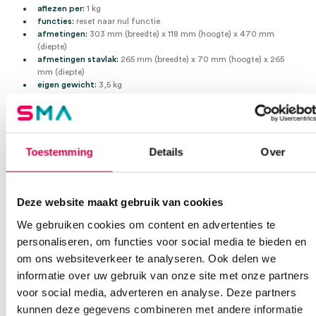
aflezen per:
1 kg
functies:
reset naar nul functie
afmetingen:
303 mm (breedte) x 118 mm (hoogte) x 470 mm
(diepte)
afmetingen stavlak:
265 mm (breedte) x 70 mm (hoogte) x 265
mm (diepte)
eigen gewicht:
3,5 kg
Belangrijkste kenmerken
Robuuste constructie.
Grote, gemakkelijk afleesbare wijzerplaten.
Toestemming
Details
Over
Laag profiel en breed platform.
Nauwkeurig en duurzaam.
Deze website maakt gebruik van cookies
Extra informatie
We gebruiken cookies om content en advertenties te
personaliseren, om functies voor social media te bieden en
Beoordelingen (0)
Aantal
1 stuk
om ons websiteverkeer te analyseren. Ook delen we
informatie over uw gebruik van onze site met onze partners
Beoordelingen
Steriel
onsteriel
voor social media, adverteren en analyse. Deze partners
kunnen deze gegevens combineren met andere informatie
Waarom Medische Artikelen?