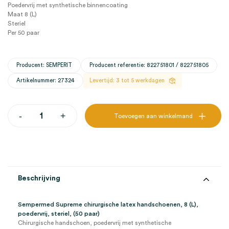
Poedervrij met synthetische binnencoating
Maat 8 (L)
Steriel
Per 50 paar
Producent: SEMPERIT
Producent referentie: 822751801 / 822751805
Artikelnummer: 27324
Levertijd: 3 tot 5 werkdagen
Sempermed
-
+
Toevoegen aan winkelmand
Supreme
chirurgische
latex
handschoenen,
8
(L),
poedervrij,
Beschrijving
steriel
(50)
aantal
Sempermed Supreme chirurgische latex handschoenen, 8 (L),
poedervrij, steriel, (50 paar)
Chirurgische handschoen, poedervrij met synthetische