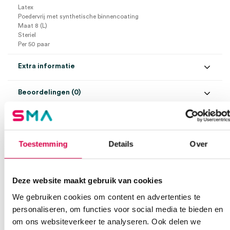
Latex
Poedervrij met synthetische binnencoating
Maat 8 (L)
Steriel
Per 50 paar
Extra informatie
Beoordelingen (0)
Aantal
50 paar
Beoordelingen
Maat
8, L
Waarom Medische Artikelen?
Materiaal
latex
Toestemming
Details
Over
Er zijn nog geen beoordelingen.
Steriel
steriel
Op voorraad? Vandaag besteld, vandaag verzonden
Vaste klanten, vaste korting
Uitvoering
poedervrij
Deze website maakt gebruik van cookies
Geen klein order toeslag vanaf €75 bestelwaarde
We gebruiken cookies om content en advertenties te
Wees de eerste om “Sempermed Supreme chirurgische latex
We scoren een gemiddelde van 7.7! (10 beoordelingen)
handschoenen, 8 (L), poedervrij, steriel (50)” te beoordelen
personaliseren, om functies voor social media te bieden en
Je moet
ingelogd zijn
om een beoordeling te plaatsen.
om ons websiteverkeer te analyseren. Ook delen we