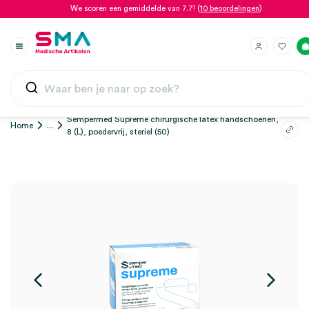
We scoren een gemiddelde van 7.7! (
10 beoordelingen
)
Sempermed Supreme chirurgische latex handschoenen,
Home
...
8 (L), poedervrij, steriel (50)