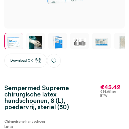
Download QR
€
45.42
Sempermed Supreme
€
54.96
incl.
chirurgische latex
BTW
handschoenen, 8 (L),
poedervrij, steriel (50)
Chirurgische handschoen
Latex