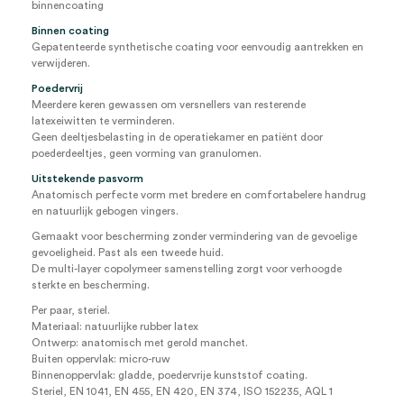
binnencoating
Binnen coating
Gepatenteerde synthetische coating voor eenvoudig aantrekken en
verwijderen.
Poedervrij
Meerdere keren gewassen om versnellers van resterende
latexeiwitten te verminderen.
Geen deeltjesbelasting in de operatiekamer en patiënt door
poederdeeltjes, geen vorming van granulomen.
Uitstekende pasvorm
Anatomisch perfecte vorm met bredere en comfortabelere handrug
en natuurlijk gebogen vingers.
Gemaakt voor bescherming zonder vermindering van de gevoelige
gevoeligheid. Past als een tweede huid.
De multi-layer copolymeer samenstelling zorgt voor verhoogde
sterkte en bescherming.
Per paar, steriel.
Materiaal: natuurlijke rubber latex
Ontwerp: anatomisch met gerold manchet.
Buiten oppervlak: micro-ruw
Binnenoppervlak: gladde, poedervrije kunststof coating.
Steriel, EN 1041, EN 455, EN 420, EN 374, ISO 152235, AQL 1