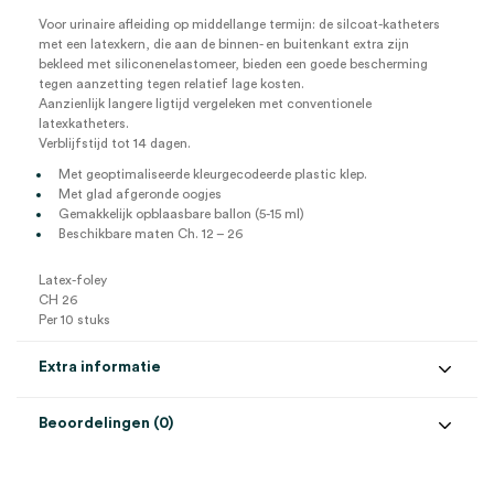
Voor urinaire afleiding op middellange termijn: de silcoat-katheters
met een latexkern, die aan de binnen- en buitenkant extra zijn
bekleed met siliconenelastomeer, bieden een goede bescherming
tegen aanzetting tegen relatief lage kosten.
Aanzienlijk langere ligtijd vergeleken met conventionele
latexkatheters.
Verblijfstijd tot 14 dagen.
Met geoptimaliseerde kleurgecodeerde plastic klep.
Met glad afgeronde oogjes
Gemakkelijk opblaasbare ballon (5-15 ml)
Beschikbare maten Ch. 12 – 26
Latex-foley
CH 26
Per 10 stuks
Extra informatie
Beoordelingen (0)
Aantal
10 stuks
Beoordelingen
Maat
CH 26