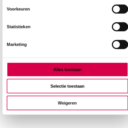
Voorkeuren
Statistieken
Marketing
Silcoat ballonkatheter / verblijfskatheter, latex-
Alles toestaan
foley, CH 20 (10)
SERVOPRAX
Selectie toestaan
10 stuks, CH 20, latex-foley
20.70
Weigeren
3 tot 5 werkdagen
25.05
incl. BTW