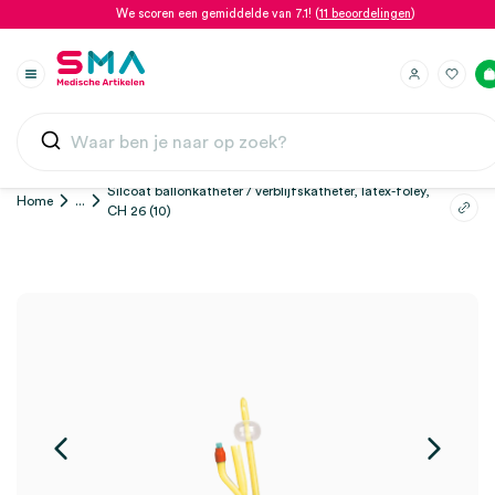
We scoren een gemiddelde van 7.1! (
11 beoordelingen
)
Silcoat ballonkatheter / verblijfskatheter, latex-foley,
Home
...
CH 26 (10)