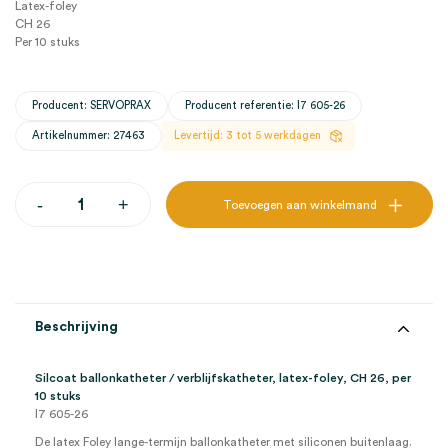
Latex-foley
CH 26
Per 10 stuks
Producent: SERVOPRAX
Producent referentie: I7 605-26
Artikelnummer: 27463
Levertijd: 3 tot 5 werkdagen
Silcoat
-
+
Toevoegen aan winkelmand
ballonkatheter
/
verblijfskatheter,
latex-
foley,
CH
26
Beschrijving
(10)
aantal
Silcoat ballonkatheter / verblijfskatheter, latex-foley, CH 26, per
10 stuks
I7 605-26
De latex Foley lange-termijn ballonkatheter met siliconen buitenlaag.