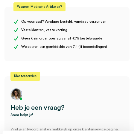
Waarom Medische Artikelen?
Materiaal
latex-foley
Er zijn nog geen beoordelingen.
Steriel
steriel
Op voorraad? Vandaag besteld, vandaag verzonden
Vaste klanten, vaste korting
Geen klein order toeslag vanaf €75 bestelwaarde
Wees de eerste om “Silcoat ballonkatheter / verblijfskatheter,
We scoren een gemiddelde van 7.1! (11 beoordelingen)
latex-foley, CH 26 (10)” te beoordelen
Je moet
ingelogd zijn
om een beoordeling te plaatsen.
Klantenservice
Heb je een vraag?
Anca helpt je!
Vind je antwoord snel en makkelijk op onze klantenservice pagina.