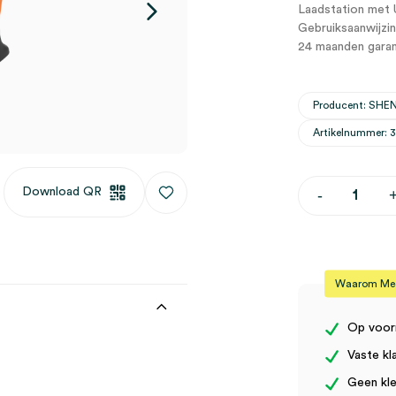
Laadstation met 
Gebruiksaanwijzin
24 maanden garan
Producent: SH
Artikelnummer: 
RESQ-
Download QR
-
Meter
Pulsoximete
SP-
20
(1)
aantal
Waarom Medi
Op voor
Vaste kl
Geen kle