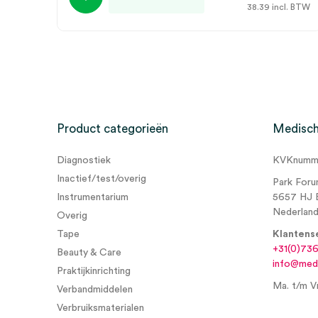
38.39
incl. BTW
Product categorieën
Medisch
Diagnostiek
KVKnumme
Inactief/test/overig
Park Foru
Instrumentarium
5657 HJ 
Nederlan
Overig
Tape
Klantens
+31(0)73
Beauty & Care
info@medi
Praktijkinrichting
Ma. t/m Vr
Verbandmiddelen
Verbruiksmaterialen