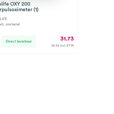
life OXY 200
rpulsoximeter (1)
LIFE
wit, onsteriel
31.73
Direct leverbaar
38.39
incl. BTW