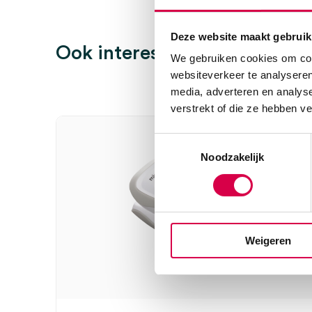
Uitvoering
tafeloplader, USB
Er zijn nog geen beoordelingen.
Steriel
onsteriel
Deze website maakt gebruik
Ook interessant
We gebruiken cookies om cont
websiteverkeer te analyseren
Wees de eerste om “RESQ-Meter Pulsoximeter SP-20 
media, adverteren en analys
Je moet
ingelogd zijn
om een beoordeling te plaatsen.
verstrekt of die ze hebben v
Toestemmingsselectie
Noodzakelijk
Weigeren