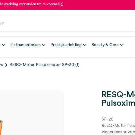
fde werkdag verzonden (mits voorradig)
n
Instrumentarium
Praktijkinrichting
Beauty & Care
rs
RESQ-Meter Pulsoximeter SP-20 (1)
RESQ-M
Pulsoxim
SP-20
ResQ-Meter hand
Vingersensor voo