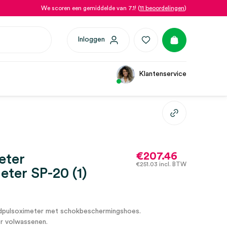
We scoren een gemiddelde van 7.1! (
11 beoordelingen
)
Inloggen
Klantenservice
€
207.46
eter
€
251.03
incl. BTW
eter SP-20 (1)
pulsoximeter met schokbeschermingshoes.
r volwassenen.