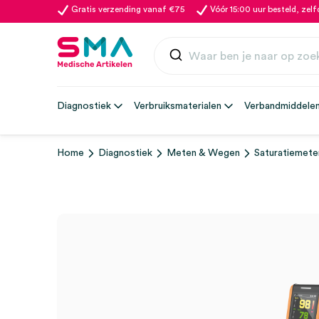
Gratis verzending vanaf €75
Vóór 15:00 uur besteld, zel
Diagnostiek
Verbruiksmaterialen
Verbandmiddele
Home
Diagnostiek
Meten & Wegen
Saturatiemete