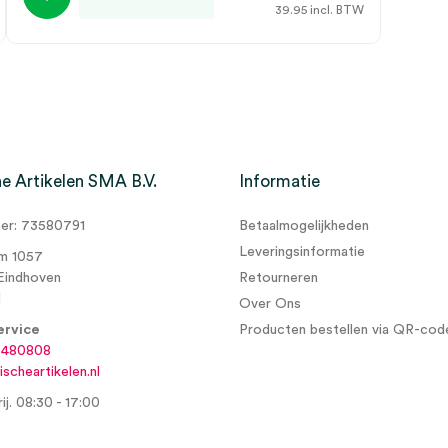
39.95
incl. BTW
e Artikelen SMA B.V.
Informatie
r: 73580791
Betaalmogelijkheden
Leveringsinformatie
m 1057
Eindhoven
Retourneren
d
Over Ons
ervice
Producten bestellen via QR-cod
6480808
scheartikelen.nl
ij. 08:30 - 17:00