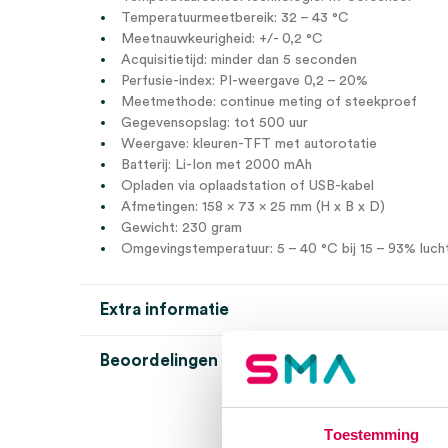
Temperatuurmeetbereik: 32 – 43 °C
Meetnauwkeurigheid: +/- 0,2 °C
Acquisitietijd: minder dan 5 seconden
Perfusie-index: PI-weergave 0,2 – 20%
Meetmethode: continue meting of steekproef
Gegevensopslag: tot 500 uur
Weergave: kleuren-TFT met autorotatie
Batterij: Li-Ion met 2000 mAh
Opladen via oplaadstation of USB-kabel
Afmetingen: 158 x 73 x 25 mm (H x B x D)
Gewicht: 230 gram
Omgevingstemperatuur: 5 – 40 °C bij 15 – 93% luch
Extra informatie
Beoordelingen (0)
Aantal
1 stuk
Beoordelingen
Kleur
oranje, zwart
Toestemming