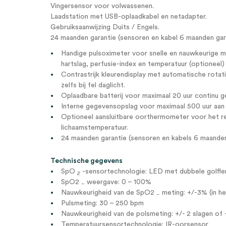
Vingersensor voor volwassenen.
Laadstation met USB-oplaadkabel en netadapter.
Gebruiksaanwijzing Duits / Engels.
24 maanden garantie (sensoren en kabel 6 maanden gar
Handige pulsoximeter voor snelle en nauwkeurige me
hartslag, perfusie-index en temperatuur (optioneel)
Contrastrijk kleurendisplay met automatische rotati
zelfs bij fel daglicht.
Oplaadbare batterij voor maximaal 20 uur continu ge
Interne gegevensopslag voor maximaal 500 uur aa
Optioneel aansluitbare oorthermometer voor het re
lichaamstemperatuur.
24 maanden garantie (sensoren en kabels 6 maanden
Technische gegevens
SpO
-sensortechnologie: LED met dubbele golfle
2
SpO2
weergave: 0 – 100%
–
Nauwkeurigheid van de SpO2
meting: +/-3% (in h
–
Pulsmeting: 30 – 250 bpm
Nauwkeurigheid van de polsmeting: +/- 2 slagen of
Temperatuursensortechnologie: IR-oorsensor