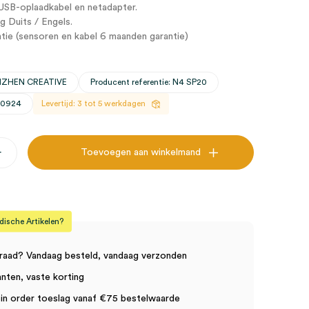
USB-oplaadkabel en netadapter.
g Duits / Engels.
tie (sensoren en kabel 6 maanden garantie)
ENZHEN CREATIVE
Producent referentie: N4 SP20
30924
Levertijd: 3 tot 5 werkdagen
+
Toevoegen aan winkelmand
r
sche Artikelen?
raad? Vandaag besteld, vandaag verzonden
anten, vaste korting
in order toeslag vanaf €75 bestelwaarde