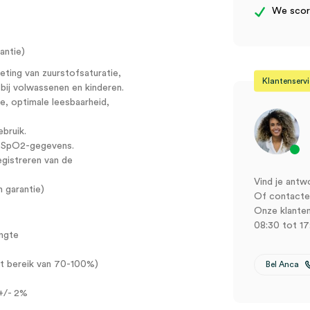
We score
antie)
ting van zuurstofsaturatie,
Klantenserv
 bij volwassenen en kinderen.
e, optimale leesbaarheid,
bruik.
n SpO2-gegevens.
gistreren van de
Vind je antw
 garantie)
Of contactee
Onze klanten
08:30 tot 17
ngte
et bereik van 70-100%)
Bel Anca
 +/- 2%