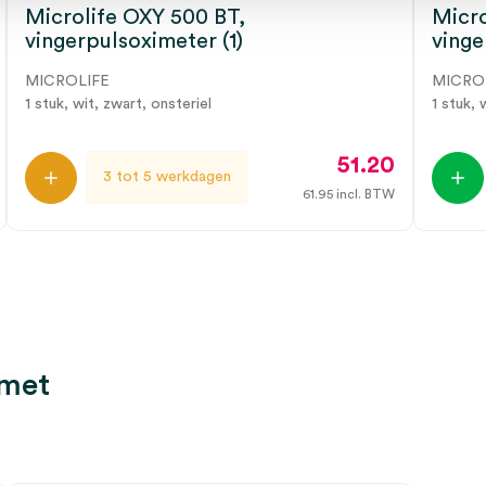
Microlife OXY 500 BT,
Micro
vingerpulsoximeter (1)
vinge
MICROLIFE
MICRO
1 stuk, wit, zwart, onsteriel
1 stuk, 
51.20
3 tot 5 werkdagen
61.95
incl. BTW
 met