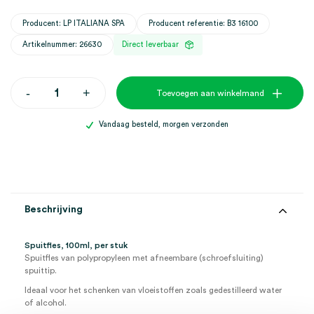
Producent: LP ITALIANA SPA
Producent referentie: B3 16100
Artikelnummer: 26630
Direct leverbaar
Spuitfles,
-
+
Toevoegen aan winkelmand
100ml
(1)
aantal
Vandaag besteld, morgen verzonden
Beschrijving
Spuitfles, 100ml, per stuk
Spuitfles van polypropyleen met afneembare (schroefsluiting)
spuittip.
Ideaal voor het schenken van vloeistoffen zoals gedestilleerd water
of alcohol.