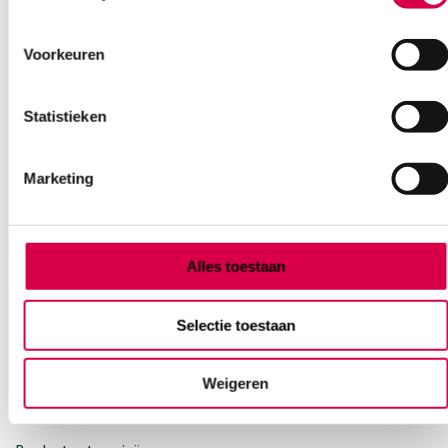
Voorkeuren
Heb je een vraag?
Statistieken
Anca helpt je!
Vind je antwoord snel en makkelijk op onze klantenservice pagina.
Marketing
Of contacteer ons via een van de onderstaande opties.
Onze klantenservice is bereikbaar van maandag t/m vrijdag van
08:30 tot 17:00
Alles toestaan
Bel Anca
E-mail Anca
Contactformulier
Selectie toestaan
Weigeren