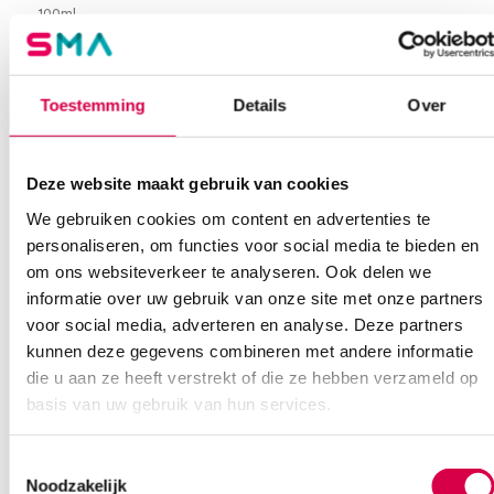
100ml
Per stuk
Extra informatie
Toestemming
Details
Over
Beoordelingen (0)
Aantal
1 stuk
Deze website maakt gebruik van cookies
Beoordelingen
Steriel
onsteriel
We gebruiken cookies om content en advertenties te
Waarom Medische Artikelen?
Volume
100 ml
personaliseren, om functies voor social media te bieden en
Er zijn nog geen beoordelingen.
om ons websiteverkeer te analyseren. Ook delen we
Op voorraad? Vandaag besteld, vandaag verzonden
informatie over uw gebruik van onze site met onze partners
Vaste klanten, vaste korting
voor social media, adverteren en analyse. Deze partners
kunnen deze gegevens combineren met andere informatie
Geen klein order toeslag vanaf €75 bestelwaarde
Wees de eerste om “Spuitfles, 100ml (1)” te beoordelen
die u aan ze heeft verstrekt of die ze hebben verzameld op
We scoren een gemiddelde van 7.7! (10 beoordelingen)
Je moet
ingelogd zijn
om een beoordeling te plaatsen.
basis van uw gebruik van hun services.
Toestemmingsselectie
Noodzakelijk
Klantenservice