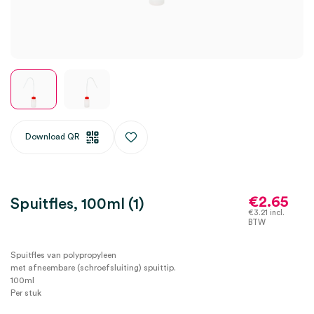
Download QR
€
2.65
Spuitfles, 100ml (1)
€
3.21
incl.
BTW
Spuitfles van polypropyleen
met afneembare (schroefsluiting) spuittip.
100ml
Per stuk