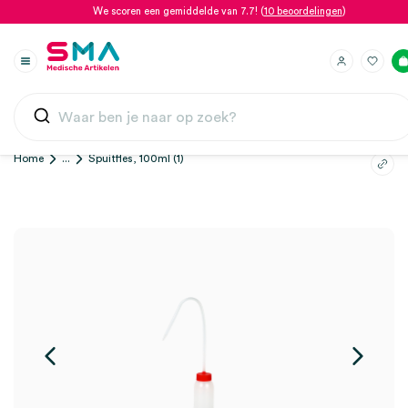
We scoren een gemiddelde van 7.7! (
10 beoordelingen
)
Home
...
Spuitfles, 100ml (1)