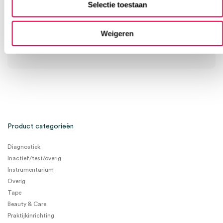
Selectie toestaan
Onze klantenservice is bereikbaar van maandag t/m vrijdag van
08:30 tot 17:00
Weigeren
Bel Anca
E-mail Anca
Contactformulier
Product categorieën
Diagnostiek
Inactief/test/overig
Instrumentarium
Overig
Tape
Beauty & Care
Praktijkinrichting