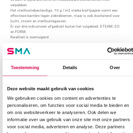
verpakken.
Het sterilisatiebestendige, 70 g / m2 sterke kraftpapier vormt een
effectieve barrière tegen ziektekiemen, maar is ook doorlatend voor
lucht, stoom en sterilisatiegassen.
Er zijn drie indicatoren afgedrukt buiten het vulgebied: STEAM, EO
en FORM.
Kwaliteit is overtuigend
Onze stericlin® transparante verpakking van 70 g / m2 papier
onderscheidt zich duidelijk van de gebruikelijke marktverpakkingen
van 60 g / m2 papier door zijn kwaliteit, sterkte en
veiligheidsreserves.
Toestemming
Details
Over
Voor sterilisatie tot 134°C.
38cm x 200m
Per stuk
Deze website maakt gebruik van cookies
Extra informatie
We gebruiken cookies om content en advertenties te
personaliseren, om functies voor social media te bieden en
Beoordelingen (0)
om ons websiteverkeer te analyseren. Ook delen we
Aantal
1 stuk
informatie over uw gebruik van onze site met onze partners
Beoordelingen
voor social media, adverteren en analyse. Deze partners
Afmeting
38cm x 200m