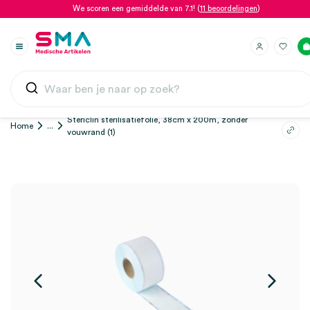
We scoren een gemiddelde van 7.1! (
11 beoordelingen
)
Stericlin sterilisatiefolie, 38cm x 200m, zonder
Home
...
vouwrand (1)