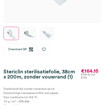
Download QR
€
164.15
Stericlin sterilisatiefolie, 38cm
€
198.62
incl.
x 200m, zonder vouwrand (1)
BTW
Sterilisatiefolie zonder vouwrand op rol.
Doorzichtige transparante film met papier.
Voor sterilisatie tot 134 °C.
70 g / m² – DIN 868.