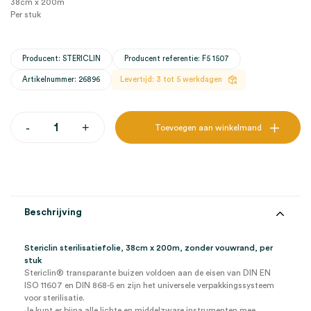
38cm x 200m
Per stuk
Producent: STERICLIN
Producent referentie: F5 1507
Artikelnummer: 26896
Levertijd: 3 tot 5 werkdagen
Stericlin
-
+
Toevoegen aan winkelmand
sterilisatiefolie,
38cm
x
200m,
zonder
vouwrand
(1)
Beschrijving
aantal
Stericlin sterilisatiefolie, 38cm x 200m, zonder vouwrand, per
stuk
Stericlin® transparante buizen voldoen aan de eisen van DIN EN
ISO 11607 en DIN 868-5 en zijn het universele verpakkingssysteem
voor sterilisatie.
Je kunt er bijna alle lichte en middelzware instrumenten mee