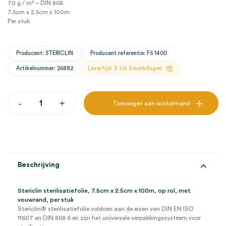
70 g / m² – DIN 868.
7.5cm x 2.5cm x 100m
Per stuk
Producent: STERICLIN
Producent referentie: F5 1400
Artikelnummer: 26882
Levertijd: 3 tot 5 werkdagen
Stericlin
-
+
Toevoegen aan winkelmand
sterilisatiefolie,
7.5cm
x
2.5cm
x
100m,
met
Beschrijving
vouwrand
(1)
aantal
Stericlin sterilisatiefolie, 7.5cm x 2.5cm x 100m, op rol, met
vouwrand, per stuk
Stericlin® sterilisatiefolie voldoen aan de eisen van DIN EN ISO
11607 en DIN 868-5 en zijn het universele verpakkingssysteem voor