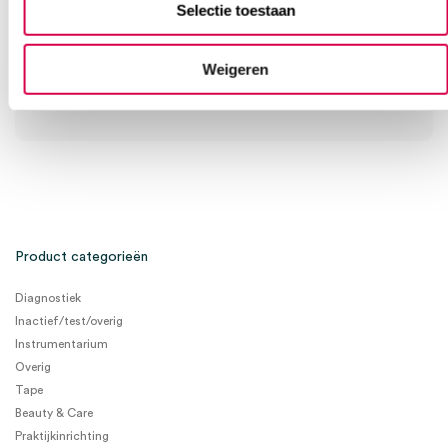
Selectie toestaan
Onze klantenservice is bereikbaar van maandag t/m vrijdag van
08:30 tot 17:00
Weigeren
Bel Anca
E-mail Anca
Contactformulier
Product categorieën
Diagnostiek
Inactief/test/overig
Instrumentarium
Overig
Tape
Beauty & Care
Praktijkinrichting