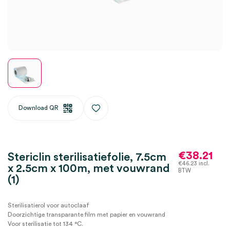
Download QR
€
38.21
Stericlin sterilisatiefolie, 7.5cm
€
46.23
incl.
x 2.5cm x 100m, met vouwrand
BTW
(1)
Sterilisatierol voor autoclaaf
Doorzichtige transparante film met papier
en vouwrand
Voor sterilisatie tot 134 °C.