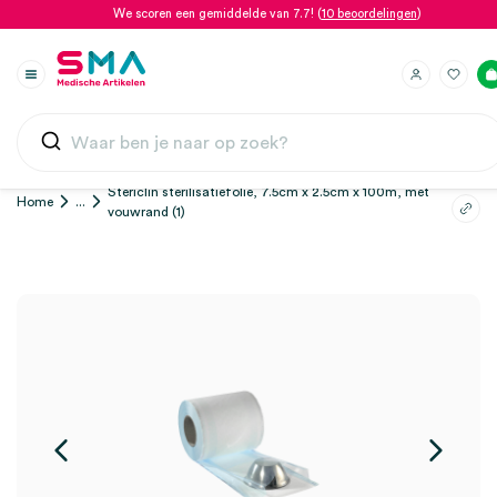
We scoren een gemiddelde van 7.7! (
10 beoordelingen
)
Stericlin sterilisatiefolie, 7.5cm x 2.5cm x 100m, met
Home
...
vouwrand (1)