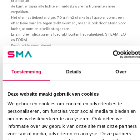
sterilisatie.
Je kunt er bijna alle lichte en middelzware instrumenten mee
verpakken.
Het sterilisatiebestendige, 70 g / m2 sterke kraftpapier vormt een
effectieve barrière tegen ziektekiemen, maar is ook doorlatend voor
lucht, stoom en sterilisatiegassen.
Er zijn drie indicatoren afgedrukt buiten het vulgebied: STEAM, EO
en FORM.
Kwaliteit is overtuigend
Onze stericlin® sterilisatiefolie van 70 g / m2 papier onderscheidt
zich duidelijk van de gebruikelijke marktverpakkingen van 60 g / m2
papier door zijn kwaliteit, sterkte en veiligheidsreserves.
Toestemming
Details
Over
Voor sterilisatie tot 134°C.
7.5cm x 2.5cm x 100m
Per stuk
Deze website maakt gebruik van cookies
Extra informatie
We gebruiken cookies om content en advertenties te
personaliseren, om functies voor social media te bieden en
om ons websiteverkeer te analyseren. Ook delen we
Beoordelingen (0)
Aantal
1 stuk
informatie over uw gebruik van onze site met onze partners
voor social media, adverteren en analyse. Deze partners
Beoordelingen
Afmeting
7.5cm x 2.5cm x 100m