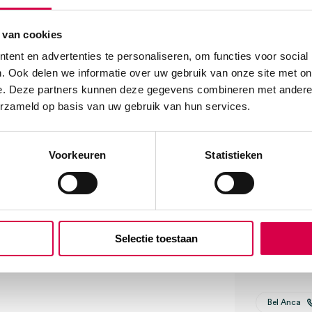
icator, per stuk
Vaste kl
rêpe, fleece en polypropyleen
Geen kle
eald.
 van cookies
We score
ent en advertenties te personaliseren, om functies voor social
. Ook delen we informatie over uw gebruik van onze site met on
e. Deze partners kunnen deze gegevens combineren met andere i
erzameld op basis van uw gebruik van hun services.
Klantenserv
Voorkeuren
Statistieken
Vind je antw
Of contactee
Selectie toestaan
Onze klanten
08:30 tot 17
Bel Anca