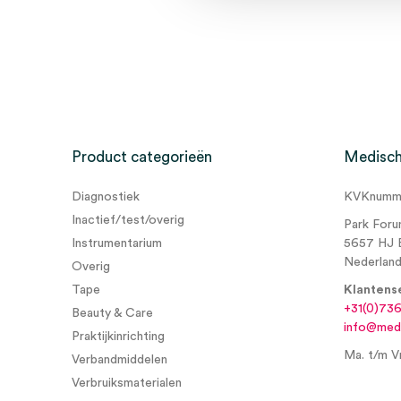
Wees de eerste om “Stericlin sterilisatietape, 19m
(1)” te beoordelen
Je moet
ingelogd zijn
om een beoordeling te plaatsen.
Product categorieën
Medisch
Diagnostiek
KVKnumme
Inactief/test/overig
Park Foru
Instrumentarium
5657 HJ 
Nederlan
Overig
Tape
Klantens
+31(0)73
Beauty & Care
info@medi
Praktijkinrichting
Ma. t/m Vr
Verbandmiddelen
Verbruiksmaterialen