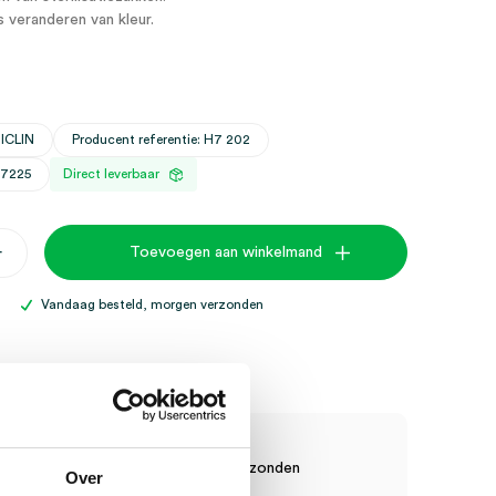
s veranderen van kleur.
ICLIN
Producent referentie: H7 202
27225
Direct leverbaar
+
Toevoegen aan winkelmand
ape,
Vandaag besteld, morgen verzonden
tor
sche Artikelen?
raad? Vandaag besteld, vandaag verzonden
Over