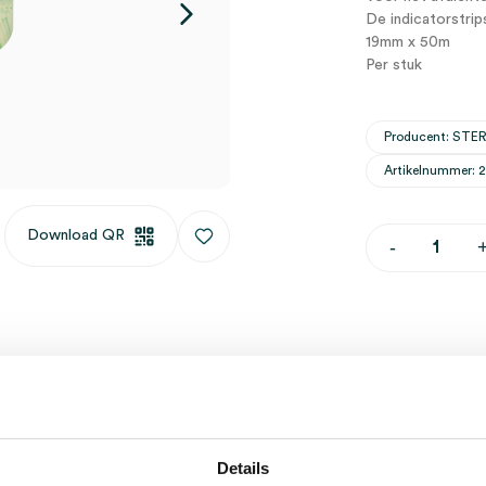
De indicatorstrip
19mm x 50m
Per stuk
Producent: STER
Artikelnummer: 
Download QR
Stericlin
-
sterilisatiet
19mm
x
50m,
met
stoomindica
(1)
aantal
Waarom Medi
Op voor
Details