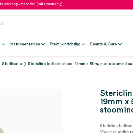
fde werkdag verzonden (mits voorradig)
n
Instrumentarium
Praktijkinrichting
Beauty & Care
Sterilisatie
Stericlin sterilisatietape, 19mm x 50m, met stoomindicat
Stericlin
19mm x 
stoomind
Stericlin sterilis
Voor het afdichte