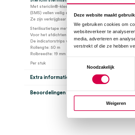
Stericlin sterilisatietape, 19mm x 50m, met stoomind
Met stericlin®-kleefbanden kunnen verpakkingen van c
(SMS) vellen veilig en sterilisatiebestendig worden ges
Deze website maakt gebruik
Ze zijn verkrijgbaar met of zonder indicatorprint.
We gebruiken cookies om cont
Sterilisatietape met stoom indicator (autoclaaf).
websiteverkeer te analyseren
Voor het afdichten van sterilisatiezakken.
media, adverteren en analys
De indicatorstrips veranderen van kleur.
verstrekt of die ze hebben v
Rollengte: 50 m
Rolbreedte: 19 mm
Toestemmingsselectie
Per stuk
Noodzakelijk
Extra informatie
Beoordelingen (0)
Aantal
1 stuk
Weigeren
Beoordelingen
Afmeting
19mm x 50m
Steriel
onsteriel
Er zijn nog geen beoordelingen.
Uitvoering
met stoomindicator