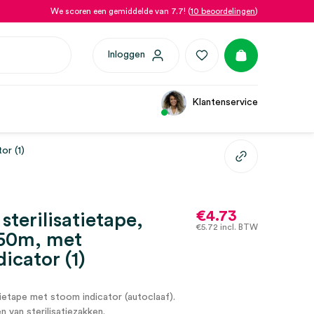
We scoren een gemiddelde van 7.7! (
10 beoordelingen
)
Inloggen
Klantenservice
or (1)
€
4.73
 sterilisatietape,
€
5.72
incl. BTW
50m, met
icator (1)
atietape met stoom indicator (autoclaaf).
n van sterilisatiezakken.