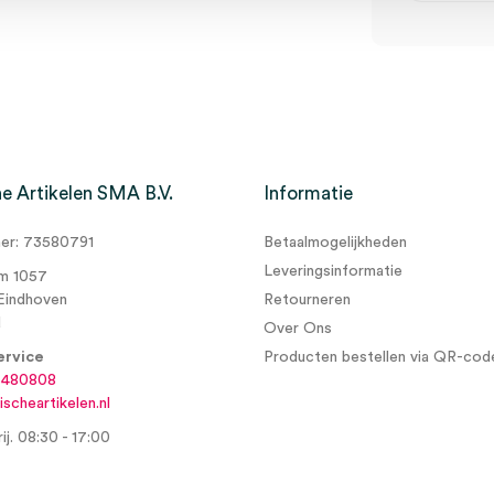
m x 50m, met stoomindicator
e Artikelen SMA B.V.
Informatie
r: 73580791
Betaalmogelijkheden
Leveringsinformatie
m 1057
Eindhoven
Retourneren
d
Over Ons
ervice
Producten bestellen via QR-cod
6480808
scheartikelen.nl
ij. 08:30 - 17:00