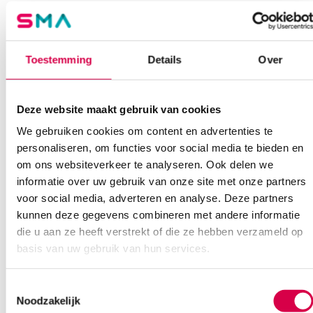
rvs
Extra informatie
Toestemming
Details
Over
Beoordelingen (0)
Aantal
1 stuk
Beoordelingen
Deze website maakt gebruik van cookies
Afmeting
14cm
We gebruiken cookies om content en advertenties te
Waarom Medische Artikelen?
Model
Stieglitz
Er zijn nog geen beoordelingen.
personaliseren, om functies voor social media te bieden en
Steriel
onsteriel
om ons websiteverkeer te analyseren. Ook delen we
Op voorraad? Vandaag besteld, vandaag verzonden
informatie over uw gebruik van onze site met onze partners
Vaste klanten, vaste korting
Uitvoering
zonder sper
voor social media, adverteren en analyse. Deze partners
Geen klein order toeslag vanaf €75 bestelwaarde
kunnen deze gegevens combineren met andere informatie
Wees de eerste om “Stieglitz splintertang, 14cm, zonder sper (1)”
We scoren een gemiddelde van 7.1! (11 beoordelingen)
te beoordelen
die u aan ze heeft verstrekt of die ze hebben verzameld op
Je moet
ingelogd zijn
om een beoordeling te plaatsen.
basis van uw gebruik van hun services.
Toestemmingsselectie
Klantenservice
Noodzakelijk