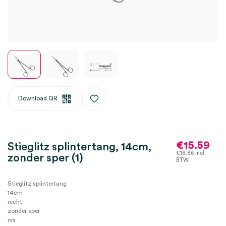
Download QR
€
15.59
Stieglitz splintertang, 14cm,
€
18.86
incl.
zonder sper (1)
BTW
Stieglitz splintertang
14cm
recht
zonder sper
rvs