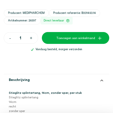
Producent: MEDIPHARCHEM
Producent referentie: B001450.14
Artikelnummer: 26597
Direct leverbaar
Stieglitz
-
+
Toevoegen aan winkelmand
splintertang,
14cm,
zonder
Vandaag besteld, morgen verzonden
sper
(1)
aantal
Beschrijving
Stieglitz splintertang, 14cm, zonder sper, per stuk
Stieglitz splintertang
14cm
recht
zonder sper