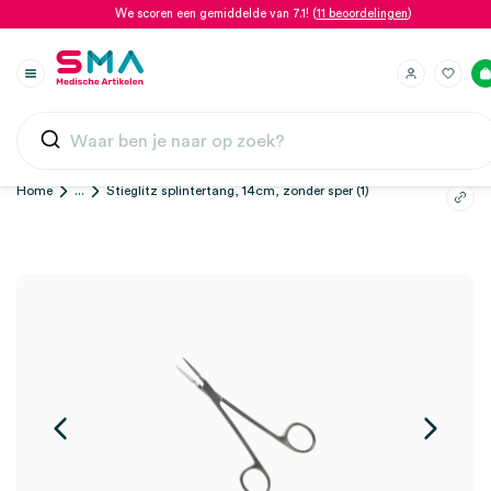
We scoren een gemiddelde van 7.1! (
11 beoordelingen
)
Home
...
Stieglitz splintertang, 14cm, zonder sper (1)