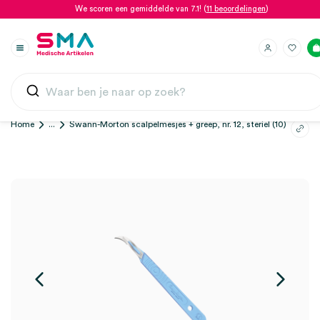
We scoren een gemiddelde van 7.1! (
11 beoordelingen
)
Home
...
Swann-Morton scalpelmesjes + greep, nr. 12, steriel (10)