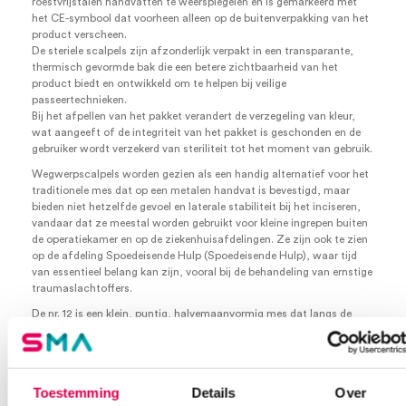
roestvrijstalen handvatten te weerspiegelen en is gemarkeerd met
het CE-symbool dat voorheen alleen op de buitenverpakking van het
product verscheen.
De steriele scalpels zijn afzonderlijk verpakt in een transparante,
thermisch gevormde bak die een betere zichtbaarheid van het
product biedt en ontwikkeld om te helpen bij veilige
passeertechnieken.
Bij het afpellen van het pakket verandert de verzegeling van kleur,
wat aangeeft of de integriteit van het pakket is geschonden en de
gebruiker wordt verzekerd van steriliteit tot het moment van gebruik.
Wegwerpscalpels worden gezien als een handig alternatief voor het
traditionele mes dat op een metalen handvat is bevestigd, maar
bieden niet hetzelfde gevoel en laterale stabiliteit bij het inciseren,
vandaar dat ze meestal worden gebruikt voor kleine ingrepen buiten
de operatiekamer en op de ziekenhuisafdelingen. Ze zijn ook te zien
op de afdeling Spoedeisende Hulp (Spoedeisende Hulp), waar tijd
van essentieel belang kan zijn, vooral bij de behandeling van ernstige
traumaslachtoffers.
De nr. 12 is een klein, puntig, halvemaanvormig mes dat langs de
binnenrand van de bocht is geslepen.
Het wordt soms gebruikt als hechtdraadsnijder, maar ook voor
arteriotomieën (chirurgische incisie van een slagader),
parotisoperaties (speekselklieren in het gezicht), mucosale sneetjes
Toestemming
Details
Over
op een septoplastiek (reparatie van neustussenschot) en tijdens