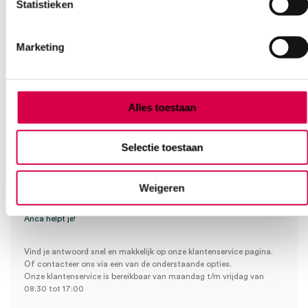
Statistieken
Op voorraad? Vandaag besteld, vandaag verzonden
Vaste klanten, vaste korting
Geen klein order toeslag vanaf €75 bestelwaarde
Marketing
Wees de eerste om “Swann-Morton scalpelmesjes + greep, nr. 12,
We scoren een gemiddelde van 7.1! (11 beoordelingen)
steriel (10)” te beoordelen
Je moet
ingelogd zijn
om een beoordeling te plaatsen.
Alles toestaan
Klantenservice
Selectie toestaan
Weigeren
Heb je een vraag?
Anca helpt je!
Vind je antwoord snel en makkelijk op onze klantenservice pagina.
Of contacteer ons via een van de onderstaande opties.
Onze klantenservice is bereikbaar van maandag t/m vrijdag van
08:30 tot 17:00