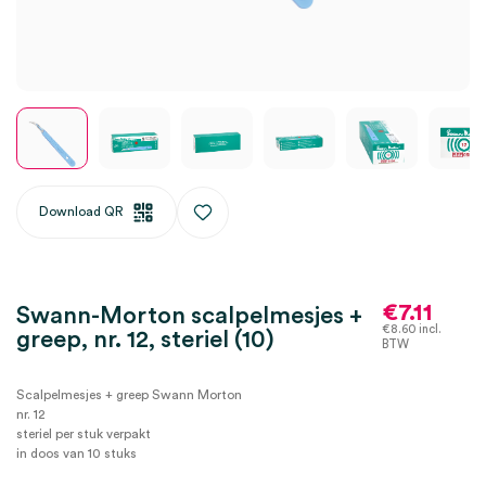
Download QR
€
7.11
Swann-Morton scalpelmesjes +
€
8.60
incl.
greep, nr. 12, steriel (10)
BTW
Scalpelmesjes + greep Swann Morton
nr. 12
steriel per stuk verpakt
in doos van 10 stuks