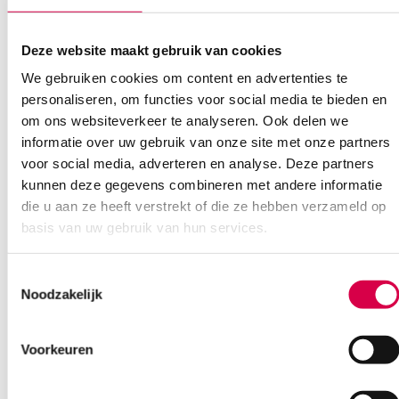
gespleten gehemelte procedures, ureterolithotomieën (verwijdering
van tandsteen door incisie van de urineleider) en pyelolithotomie
(chirurgische incisie van het nierbekken van een nier voor het
Deze website maakt gebruik van cookies
verwijderen van een niersteen – ook bekend als een pelviolithotomie).
We gebruiken cookies om content en advertenties te
Ze worden ook gebruikt binnen tandheelkundige ingrepen voor het
verhogen van huidflappen en voor het verwijderen van overtollig
personaliseren, om functies voor social media te bieden en
gepolymeriseerd composiethars op het gezicht en het interproximale
om ons websiteverkeer te analyseren. Ook delen we
gebied van de tand tijdens restauratieprocedures.
informatie over uw gebruik van onze site met onze partners
Scalpelmesjes + greep Swann Morton
voor social media, adverteren en analyse. Deze partners
Verkrijgbaar in: nr. 10 t/m 24
kunnen deze gegevens combineren met andere informatie
steriel per stuk verpakt
in doos van 10 stuks
die u aan ze heeft verstrekt of die ze hebben verzameld op
basis van uw gebruik van hun services.
Extra informatie
Toestemmingsselectie
Beoordelingen (0)
Noodzakelijk
Aantal
10 stuks
Beoordelingen
Model
nr. 12
Voorkeuren
Waarom Medische Artikelen?
Steriel
steriel
Er zijn nog geen beoordelingen.