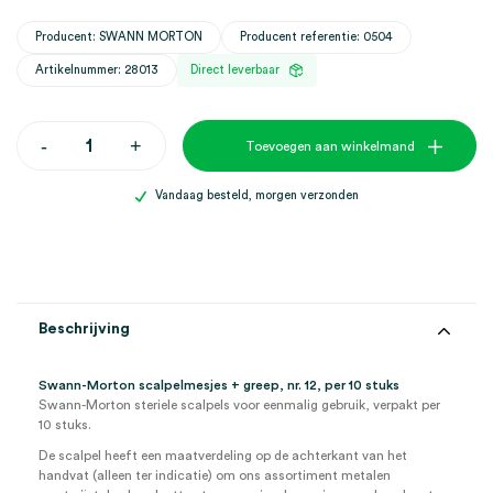
Producent: SWANN MORTON
Producent referentie: 0504
Artikelnummer: 28013
Direct leverbaar
Swann-
-
+
Toevoegen aan winkelmand
Morton
scalpelmesjes
+
Vandaag besteld, morgen verzonden
greep,
nr.
12,
steriel
(10)
aantal
Beschrijving
Swann-Morton scalpelmesjes + greep, nr. 12, per 10 stuks
Swann-Morton steriele scalpels voor eenmalig gebruik, verpakt per
10 stuks.
De scalpel heeft een maatverdeling op de achterkant van het
handvat (alleen ter indicatie) om ons assortiment metalen