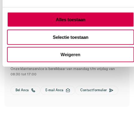
Klantenservice
Alles toestaan
Heb je een vraag?
Selectie toestaan
Anca helpt je!
Weigeren
Vind je antwoord snel en makkelijk op onze klantenservice pagina.
Of contacteer ons via een van de onderstaande opties.
Onze klantenservice is bereikbaar van maandag t/m vrijdag van
08:30 tot 17:00
Bel Anca
E-mail Anca
Contactformulier