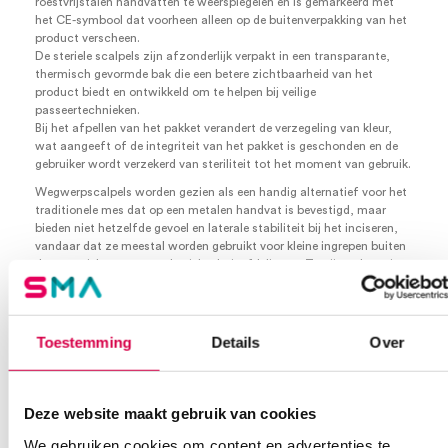
roestvrijstalen handvatten te weerspiegelen en is gemarkeerd met
het CE-symbool dat voorheen alleen op de buitenverpakking van het
product verscheen.
De steriele scalpels zijn afzonderlijk verpakt in een transparante,
thermisch gevormde bak die een betere zichtbaarheid van het
product biedt en ontwikkeld om te helpen bij veilige
passeertechnieken.
Bij het afpellen van het pakket verandert de verzegeling van kleur,
wat aangeeft of de integriteit van het pakket is geschonden en de
gebruiker wordt verzekerd van steriliteit tot het moment van gebruik.
Wegwerpscalpels worden gezien als een handig alternatief voor het
traditionele mes dat op een metalen handvat is bevestigd, maar
bieden niet hetzelfde gevoel en laterale stabiliteit bij het inciseren,
vandaar dat ze meestal worden gebruikt voor kleine ingrepen buiten
de operatiekamer en op de ziekenhuisafdelingen. Ze zijn ook te zien
op de afdeling Spoedeisende Hulp (Spoedeisende Hulp), waar tijd
van essentieel belang kan zijn, vooral bij de behandeling van ernstige
traumaslachtoffers.
Toestemming
Details
Over
De nr. 22 is een grote versie van het nr. 10 lemmet met een gebogen
snijrand en een platte, ongeslepen achterrand.
Gebruikt voor huidincisies bij zowel hart- als thoracale chirurgie en
om de bronchiën te snijden bij longresectiechirurgie.
Deze website maakt gebruik van cookies
Groter dan nr. 20 en nr. 21
We gebruiken cookies om content en advertenties te
Scalpelmesjes + greep Swann Morton