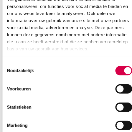
Verkrijgbaar in: nr. 10 t/m 24
personaliseren, om functies voor social media te bieden en
steriel per stuk verpakt
om ons websiteverkeer te analyseren. Ook delen we
in doos van 10 stuks
informatie over uw gebruik van onze site met onze partners
voor social media, adverteren en analyse. Deze partners
Extra informatie
kunnen deze gegevens combineren met andere informatie
die u aan ze heeft verstrekt of die ze hebben verzameld op
Beoordelingen (0)
Aantal
10 stuks
basis van uw gebruik van hun services.
Beoordelingen
Model
nr. 22
Toestemmingsselectie
Waarom Medische Artikelen?
Steriel
steriel
Noodzakelijk
Er zijn nog geen beoordelingen.
Op voorraad? Vandaag besteld, vandaag verzonden
Voorkeuren
Vaste klanten, vaste korting
Geen klein order toeslag vanaf €75 bestelwaarde
Wees de eerste om “Swann-Morton scalpelmesjes + greep, nr.
Statistieken
We scoren een gemiddelde van 7.1! (11 beoordelingen)
22, steriel (10)” te beoordelen
Je moet
ingelogd zijn
om een beoordeling te plaatsen.
Marketing