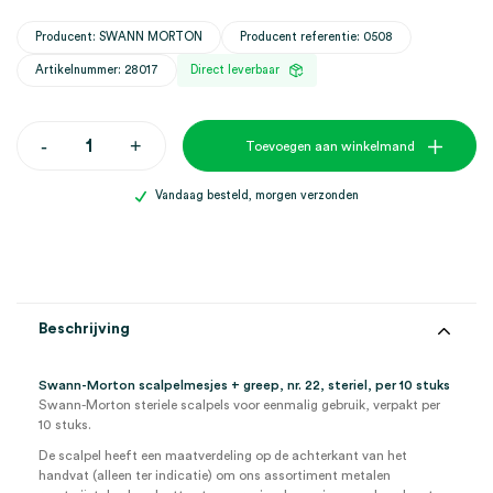
Producent: SWANN MORTON
Producent referentie: 0508
Artikelnummer: 28017
Direct leverbaar
Swann-
-
+
Toevoegen aan winkelmand
Morton
scalpelmesjes
+
Vandaag besteld, morgen verzonden
greep,
nr.
22,
steriel
(10)
aantal
Beschrijving
Swann-Morton scalpelmesjes + greep, nr. 22, steriel, per 10 stuks
Swann-Morton steriele scalpels voor eenmalig gebruik, verpakt per
10 stuks.
De scalpel heeft een maatverdeling op de achterkant van het
handvat (alleen ter indicatie) om ons assortiment metalen