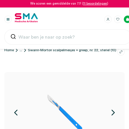
We scoren een gemiddelde van 7.1! (
11 beoordelingen
)
Home
...
Swann-Morton scalpelmesjes + greep, nr. 22, steriel (10)