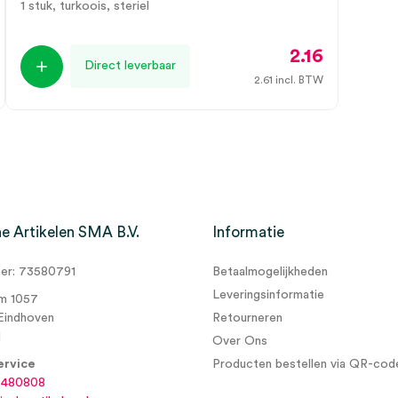
1 stuk, turkoois, steriel
2.16
Direct leverbaar
2.61
incl. BTW
e Artikelen SMA B.V.
Informatie
r: 73580791
Betaalmogelijkheden
Leveringsinformatie
m 1057
Eindhoven
Retourneren
d
Over Ons
ervice
Producten bestellen via QR-cod
6480808