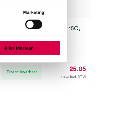
Marketing
-Morton scalpelmesjes, 15C,
l (100)
N MORTON
Alles toestaan
s, nr. 15C, steriel
25.05
Direct leverbaar
30.31
incl. BTW