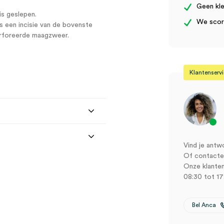
Geen kle
is geslepen.
We score
s een incisie van de bovenste
perforeerde maagzweer.
.
Klantenserv
Vind je antw
Of contactee
Onze klanten
08:30 tot 17
Bel Anca