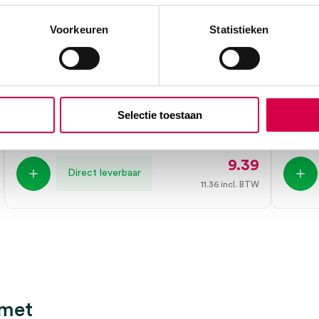
Voorkeuren
Statistieken
Swann-Morton scalpelmesjes +
Swann
greep, nr. 23, steriel (10)
sterie
SWANN MORTON
SWAN
Selectie toestaan
10 stuks, nr. 23, steriel
100 stuk
9.39
Direct leverbaar
11.36
incl. BTW
 met