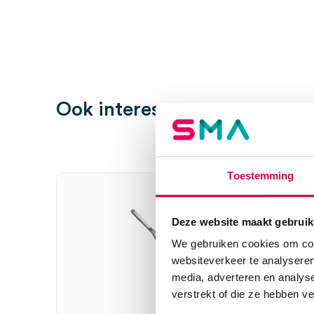
Wees de eerste om “Swann-Morton scalpelmesjes, nr. 
beoordelen
Je moet
ingelogd zijn
om een beoordeling te plaatsen.
Ook interessant
Toestemming
Deze website maakt gebruik
We gebruiken cookies om cont
websiteverkeer te analyseren
media, adverteren en analys
verstrekt of die ze hebben v