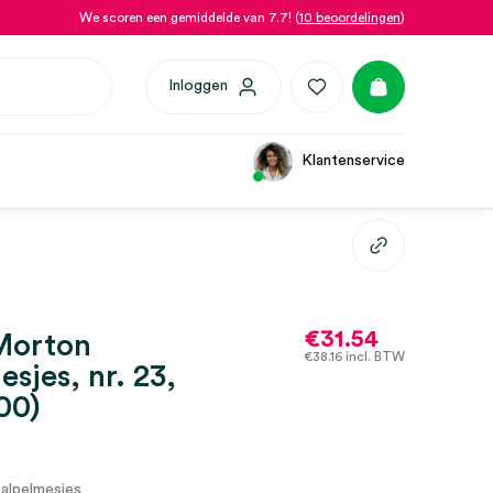
We scoren een gemiddelde van 7.7! (
10 beoordelingen
)
Inloggen
Klantenservice
€
31.54
Morton
€
38.16
incl. BTW
sjes, nr. 23,
100)
alpelmesjes