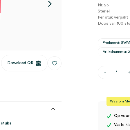
Nr. 23
Steriel
Per stuk verpakt
Doos van 100 st
Producent: S
Artikelnummer: 
Download QR
Swann-
-
Morton
scalpelmesj
nr.
23,
steriel
(100)
Waarom Medi
aantal
Op voor
 stuks
Vaste kl