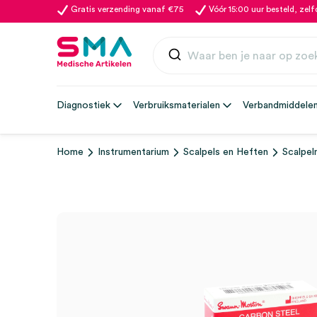
Gratis verzending vanaf €75
Vóór 15:00 uur besteld, zel
Diagnostiek
Verbruiksmaterialen
Verbandmiddele
Home
Instrumentarium
Scalpels en Heften
Scalpel