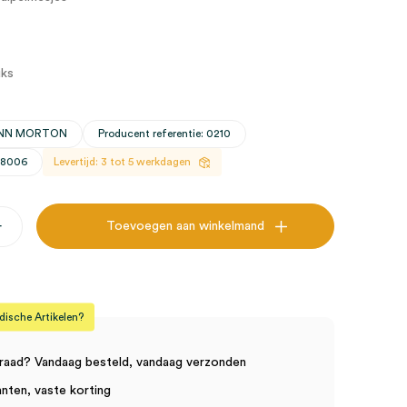
uks
WANN MORTON
Producent referentie: 0210
28006
Levertijd: 3 tot 5 werkdagen
+
Toevoegen aan winkelmand
es,
sche Artikelen?
raad? Vandaag besteld, vandaag verzonden
anten, vaste korting