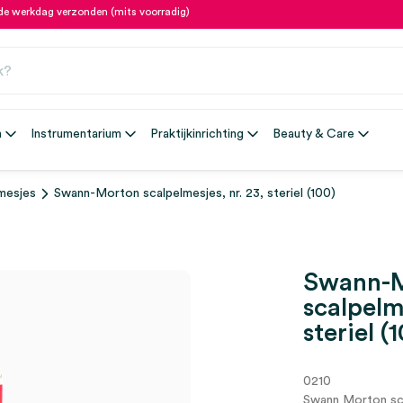
fde werkdag verzonden (mits voorradig)
n
Instrumentarium
Praktijkinrichting
Beauty & Care
mesjes
Swann-Morton scalpelmesjes, nr. 23, steriel (100)
Swann-
scalpelme
steriel (
0210
Swann Morton sc