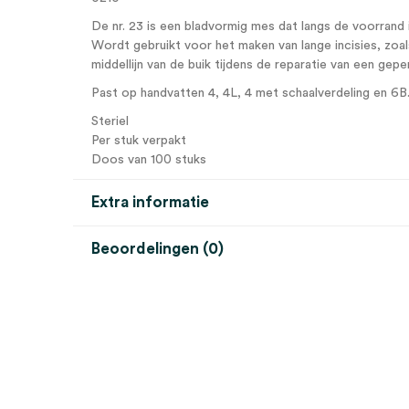
De nr. 23 is een bladvormig mes dat langs de voorrand 
Wordt gebruikt voor het maken van lange incisies, zoal
middellijn van de buik tijdens de reparatie van een ge
Past op handvatten 4, 4L, 4 met schaalverdeling en 6B
Steriel
Per stuk verpakt
Doos van 100 stuks
Extra informatie
Beoordelingen (0)
Aantal
100 stuks
Beoordelingen
Model
nr. 23
Steriel
steriel
Er zijn nog geen beoordelingen.