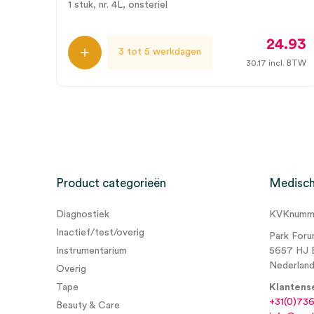
1 stuk, nr. 4L, onsteriel
24.93
3 tot 5 werkdagen
30.17
incl. BTW
Product categorieën
Medisch
Diagnostiek
KVKnumme
Inactief/test/overig
Park Foru
Instrumentarium
5657 HJ 
Nederlan
Overig
Tape
Klantens
+31(0)73
Beauty & Care