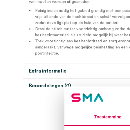
wel moeten worden uitgesneden.
Reinig indien nodig het gebied grondig met een pa
vrije uiteinde van de hechtdraad en schuif vervolge
zodat deze ligt plat op de huid van de patiënt.
Draai de stitch cutter voorzichtig omhoog zodat d
het hechtmateriaal als zo dicht mogelijk bij waar het
Trek voorzichtig aan het hechtdraad en zorg ervoo
aangeraakt, vanwege mogelijke besmetting en een 
postinfectie.
Extra informatie
Beoordelingen (0)
Aantal
100 stuks
Beoordelingen
Afmeting
6.5cm
Model
stitch cutter
Er zijn nog geen beoordelingen.
Toestemming
Steriel
steriel