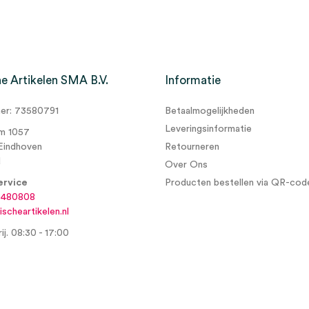
e Artikelen SMA B.V.
Informatie
r: 73580791
Betaalmogelijkheden
Leveringsinformatie
m 1057
Eindhoven
Retourneren
d
Over Ons
ervice
Producten bestellen via QR-cod
6480808
scheartikelen.nl
ij. 08:30 - 17:00