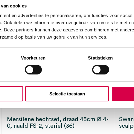
 van cookies
ent en advertenties te personaliseren, om functies voor social
m, steriel (100)” te
. Ook delen we informatie over uw gebruik van onze site met on
e. Deze partners kunnen deze gegevens combineren met andere i
erzameld op basis van uw gebruik van hun services.
Voorkeuren
Statistieken
Selectie toestaan
Mersilene hechtset, draad 45cm Ø 4-
Swan
0, naald FS-2, steriel (36)
scalp