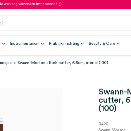
fde werkdag verzonden (mits voorradig)
n
Instrumentarium
Praktijkinrichting
Beauty & Care
mesjes
Swann-Morton stitch cutter, 6.5cm, steriel (100)
Swann-M
cutter, 6
(100)
0420
Swann Morton