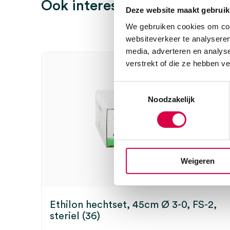
Ook interessant
Deze website maakt gebruik
We gebruiken cookies om cont
Wees de eerste om “Swann-Morton stitch cutter, 6.5c
websiteverkeer te analyseren
beoordelen
media, adverteren en analys
Je moet
ingelogd zijn
om een beoordeling te plaatsen.
verstrekt of die ze hebben v
Toestemmingsselectie
Noodzakelijk
Weigeren
Ethilon hechtset, 45cm Ø 3-0, FS-2,
steriel (36)