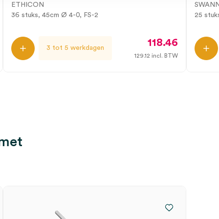
ETHICON
SWAN
36 stuks, 45cm Ø 4-0, FS-2
25 stuk
118.46
3 tot 5 werkdagen
129.12
incl. BTW
 met