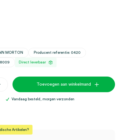
WANN MORTON
Producent referentie: 0420
28009
Direct leverbaar
+
Toevoegen aan winkelmand
Vandaag besteld, morgen verzonden
sche Artikelen?