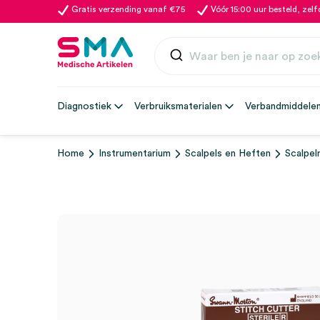
Gratis verzending vanaf €75
Vóór 15:00 uur besteld, zel
Diagnostiek
Verbruiksmaterialen
Verbandmiddele
Home
Instrumentarium
Scalpels en Heften
Scalpel