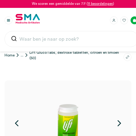
We scoren een gemiddelde van 7.1! (
11 beoordelingen
)
Lift GlucoTabs, dextrose tabletten, citroen en limoen
Home
...
(50)