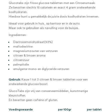
Glucotabs zijn frisse glucose tabletten met een Citroensmaak.
Ze bevatten slechts 15 calorieën en exact 4 gram snelwerkende
koolhydraten.
Hierdoor kunt u gemakkelijk de juiste dosis koolhydraten innemen.
Ideaal voor gebruik in huis, op kantoor en in de auto.
Maar ook te gebruiken als navulling voor de buisjes.
Ingrediënten:
Dextrosemonohydraat(93%)
maltodextrine
magnesiumzouten van vetzuren
citroen & limoen aroma
citroenzuur
palmpitolie
emulgator mono- en diglyceride vetzuren
Gebruik:
Kauw 1 tot 3 citroen & limoen tabletten voor een
snelwerkende glucose boost.
GlucoTabs zijn vrij van conserveermiddelen, kunstmatige
kleurstoffen.
En bevatten geen cafeïne of gluten.
Voedingswaarde
per 100gr
per tablet