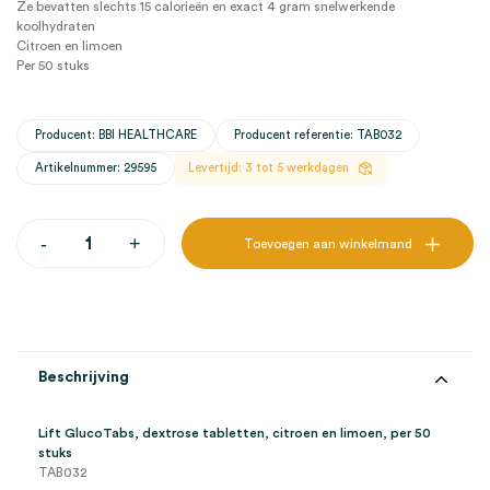
Ze bevatten slechts 15 calorieën en exact 4 gram snelwerkende
koolhydraten
Citroen en limoen
Per 50 stuks
Producent: BBI HEALTHCARE
Producent referentie: TAB032
Artikelnummer: 29595
Levertijd: 3 tot 5 werkdagen
Lift
-
+
Toevoegen aan winkelmand
GlucoTabs,
dextrose
tabletten,
citroen
en
limoen
(50)
Beschrijving
aantal
Lift GlucoTabs, dextrose tabletten, citroen en limoen, per 50
stuks
TAB032