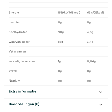
Energie
1559kJ(368kcal)
63kJ(15kcal)
Eiwitten
0g
0g
Koolhydraten
90g
3,6g
waarvan suiker
85g
3,4g
Vet waarvan
verzadigde vetzuren
1g
0,04g
Vezels
0g
0g
Natrium
0g
0g
Extra informatie
Beoordelingen (0)
Aantal
50 stuks