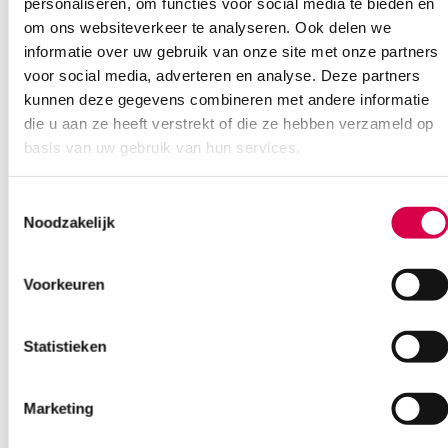
personaliseren, om functies voor social media te bieden en
Vind je antwoord snel en makkelijk op onze klantenservice pagina.
om ons websiteverkeer te analyseren. Ook delen we
Of contacteer ons via een van de onderstaande opties.
informatie over uw gebruik van onze site met onze partners
Onze klantenservice is bereikbaar van maandag t/m vrijdag van
08:30 tot 17:00
voor social media, adverteren en analyse. Deze partners
kunnen deze gegevens combineren met andere informatie
die u aan ze heeft verstrekt of die ze hebben verzameld op
Bel Anca
E-mail Anca
Contactformulier
basis van uw gebruik van hun services.
Toestemmingsselectie
Noodzakelijk
Voorkeuren
Ook interessant
Statistieken
Marketing