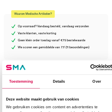
Beoordelingen
Smaak
Citroen en limoen
Waarom Medische Artikelen?
Er zijn nog geen beoordelingen.
Op voorraad? Vandaag besteld, vandaag verzonden
Vaste klanten, vaste korting
Geen klein order toeslag vanaf €75 bestelwaarde
Wees de eerste om “Lift GlucoTabs, dextrose tabletten, citroen
We scoren een gemiddelde van 7.1! (11 beoordelingen)
en limoen (50)” te beoordelen
Je moet
ingelogd zijn
om een beoordeling te plaatsen.
Klantenservice
Toestemming
Details
Over
Heb je een vraag?
Deze website maakt gebruik van cookies
Anca helpt je!
We gebruiken cookies om content en advertenties te