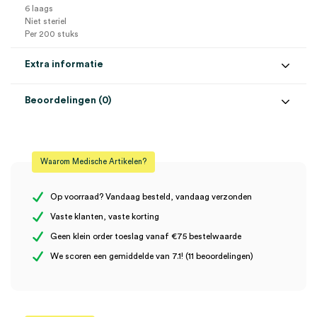
6 laags
Niet steriel
Per 200 stuks
Extra informatie
Beoordelingen (0)
Aantal
200 stuks
Beoordelingen
Afmeting
7.5cm x 7.5cm
Waarom Medische Artikelen?
Steriel
onsteriel
Er zijn nog geen beoordelingen.
Uitvoering
6 laags
Op voorraad? Vandaag besteld, vandaag verzonden
Vaste klanten, vaste korting
Geen klein order toeslag vanaf €75 bestelwaarde
Wees de eerste om “TOPPER 12 Gaaskompres, 7,5cm x 7,5cm, 6
We scoren een gemiddelde van 7.1! (11 beoordelingen)
laags, onsteriel (200)” te beoordelen
Je moet
ingelogd zijn
om een beoordeling te plaatsen.