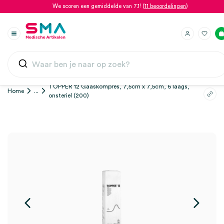
We scoren een gemiddelde van 7.1! (
11 beoordelingen
)
TOPPER 12 Gaaskompres, 7,5cm x 7,5cm, 6 laags,
Home
...
onsteriel (200)