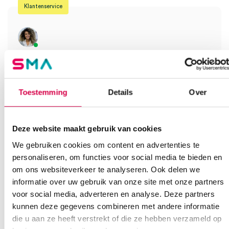
Klantenservice
Heb je een vraag?
Anca helpt je!
Toestemming
Details
Over
Vind je antwoord snel en makkelijk op onze klantenservice pagina.
Of contacteer ons via een van de onderstaande opties.
Onze klantenservice is bereikbaar van maandag t/m vrijdag van
08:30 tot 17:00
Deze website maakt gebruik van cookies
We gebruiken cookies om content en advertenties te
Bel Anca
E-mail Anca
Contactformulier
personaliseren, om functies voor social media te bieden en
om ons websiteverkeer te analyseren. Ook delen we
informatie over uw gebruik van onze site met onze partners
voor social media, adverteren en analyse. Deze partners
kunnen deze gegevens combineren met andere informatie
die u aan ze heeft verstrekt of die ze hebben verzameld op