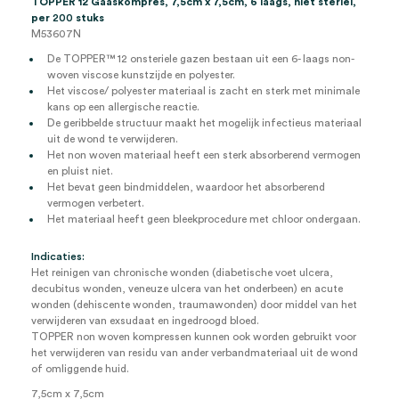
TOPPER 12 Gaaskompres, 7,5cm x 7,5cm, 6 laags, niet steriel,
per
200
stuks
M53607N
De TOPPER™ 12 onsteriele gazen bestaan uit een 6- laags non-
woven viscose kunstzijde en polyester.
Het viscose/ polyester materiaal is zacht en sterk met minimale
kans op een allergische reactie.
De geribbelde structuur maakt het mogelijk infectieus materiaal
uit de wond te verwijderen.
Het non woven materiaal heeft een sterk absorberend vermogen
en pluist niet.
Het bevat geen bindmiddelen, waardoor het absorberend
vermogen verbetert.
Het materiaal heeft geen bleekprocedure met chloor ondergaan.
Indicaties:
Het reinigen van chronische wonden (diabetische voet ulcera,
decubitus wonden, veneuze ulcera van het onderbeen) en acute
wonden (dehiscente wonden, traumawonden) door middel van het
verwijderen van exsudaat en ingedroogd bloed.
TOPPER non woven kompressen kunnen ook worden gebruikt voor
het verwijderen van residu van ander verbandmateriaal uit de wond
of omliggende huid.
7,5cm x 7,5cm