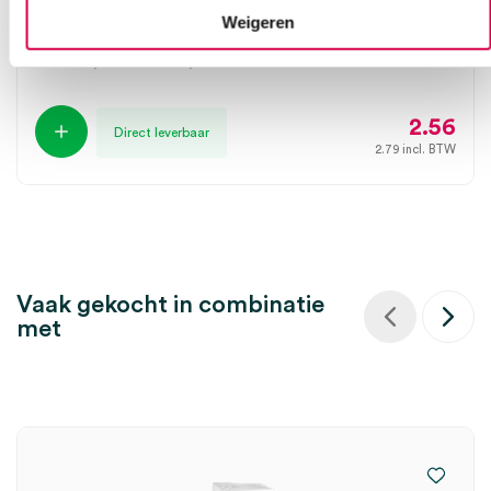
onsteriel (100)
Weigeren
LOHMANN
100 stuks, 7.5cm x 7.5cm, onsteriel
2.56
Direct leverbaar
2.79
incl. BTW
Vaak gekocht in combinatie
met