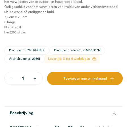
het verwijderen van exsudaat en ingedroogd bloed.
Ook geschikt voor het verwijderen van residu van ander verbandmateriaal
uit de wond of omliggende huid.
7,5cm x 7,5cm
6 laags
Niet steriel
Per 200 stuks
Producent: SYSTAGENIX
Producent referentie: M53607N
Artikelnummer: 29561
Levertijd: 3 tot 5 werkdagen
TOPPER
-
+
Toevoegen aan winkelmand
12
Gaaskompres,
7,5cm
x
7,5cm,
6
laags,
Beschrijving
onsteriel
(200)
aantal