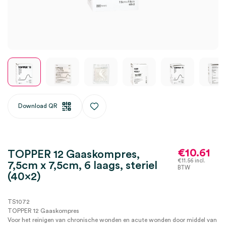
Download QR
€
10.61
TOPPER 12 Gaaskompres,
€
11.56
incl.
7,5cm x 7,5cm, 6 laags, steriel
BTW
(40×2)
TS1072
TOPPER 12 Gaaskompres
Voor het reinigen van chronische wonden en acute wonden door middel van