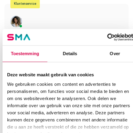
Klantenservice
Heb je een vraag?
Anca helpt je!
Toestemming
Details
Over
Vind je antwoord snel en makkelijk op onze klantenservice pagina.
Of contacteer ons via een van de onderstaande opties.
Onze klantenservice is bereikbaar van maandag t/m vrijdag van
08:30 tot 17:00
Deze website maakt gebruik van cookies
We gebruiken cookies om content en advertenties te
Bel Anca
E-mail Anca
Contactformulier
personaliseren, om functies voor social media te bieden en
om ons websiteverkeer te analyseren. Ook delen we
informatie over uw gebruik van onze site met onze partners
voor social media, adverteren en analyse. Deze partners
kunnen deze gegevens combineren met andere informatie
die u aan ze heeft verstrekt of die ze hebben verzameld op