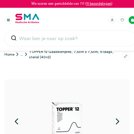
We scoren een gemiddelde van 7.1! (
11 beoordelingen
)
TOPPER 12 Gaaskompres, 7,5cm x 7,5cm, 6 laags,
Home
...
steriel (40×2)