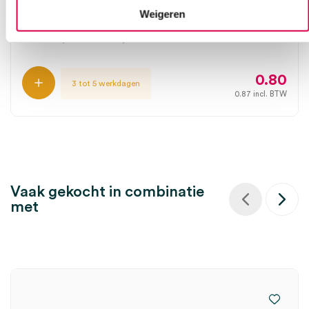
steriel (5×2)
Weigeren
LOHMANN
5 x 2 stuks, 7.5cm x 7.5cm, steriel
0.80
3 tot 5 werkdagen
0.87
incl. BTW
Vaak gekocht in combinatie
met