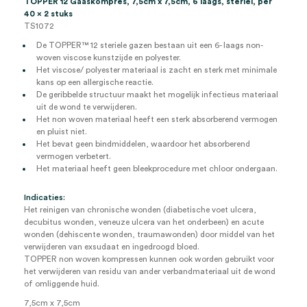
TOPPER 12 Gaaskompres, 7,5cm x 7,5cm, 6 laags, steriel, per
40 x 2 stuks
TS1072
De TOPPER™ 12 steriele gazen bestaan uit een 6- laags non-
woven viscose kunstzijde en polyester.
Het viscose/ polyester materiaal is zacht en sterk met minimale
kans op een allergische reactie.
De geribbelde structuur maakt het mogelijk infectieus materiaal
uit de wond te verwijderen.
Het non woven materiaal heeft een sterk absorberend vermogen
en pluist niet.
Het bevat geen bindmiddelen, waardoor het absorberend
vermogen verbetert.
Het materiaal heeft geen bleekprocedure met chloor ondergaan.
Indicaties:
Het reinigen van chronische wonden (diabetische voet ulcera,
decubitus wonden, veneuze ulcera van het onderbeen) en acute
wonden (dehiscente wonden, traumawonden) door middel van het
verwijderen van exsudaat en ingedroogd bloed.
TOPPER non woven kompressen kunnen ook worden gebruikt voor
het verwijderen van residu van ander verbandmateriaal uit de wond
of omliggende huid.
7,5cm x 7,5cm