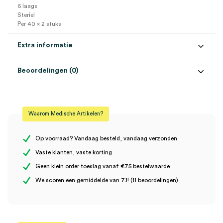
6 laags
Steriel
Per 40 x 2 stuks
Extra informatie
Beoordelingen (0)
Aantal
40 x 2 stuks
Beoordelingen
Afmeting
7.5cm x 7.5cm
Waarom Medische Artikelen?
Steriel
steriel
Er zijn nog geen beoordelingen.
Uitvoering
6 laags
Op voorraad? Vandaag besteld, vandaag verzonden
Vaste klanten, vaste korting
Geen klein order toeslag vanaf €75 bestelwaarde
Wees de eerste om “TOPPER 12 Gaaskompres, 7,5cm x 7,5cm, 6
We scoren een gemiddelde van 7.1! (11 beoordelingen)
laags, steriel (40×2)” te beoordelen
Je moet
ingelogd zijn
om een beoordeling te plaatsen.