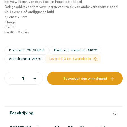
het verwijderen van exsudaat en ingedroogd bloed.
Ook geschikt voor het verwijderen van residu van ander verbandmateriaal
uit de wond of omliggende huid.
7,5cm x 7,5cm
6 laags
Steriel
Per 40 x 2 stuks
Producent: SYSTAGENIX
Producent referentie: TS1072
Artikelnummer: 29570
Levertijd: 3 tot 5 werkdagen
TOPPER
-
+
Toevoegen aan winkelmand
12
Gaaskompres,
7,5cm
x
7,5cm,
6
laags,
Beschrijving
steriel
(40x2)
aantal