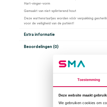
Hart-vinger-vorm
Gemaakt van niet-splinterend hout
Deze wattenstaafjes worden vóór verpakking gesterili
voor de veiligheid van de patiënt!
Extra informatie
Beoordelingen (0)
Aantal
100 stuks
Beoordelingen
Materiaal
hout
Steriel
steriel/onsteriel
Er zijn nog geen beoordelingen.
Toestemming
Deze website maakt gebruik
Wees de eerste om “Uitstrijkspatels Cervix hout, 18
We gebruiken cookies om cont
Je moet
ingelogd zijn
om een beoordeling te plaatsen.