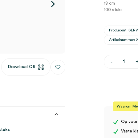
18 cm
100 stuks
Producent: SER
Artikelnummer: 
Uitstrijkspat
-
Cervix
Download QR
hout,
18cm
(100)
aantal
Waarom Medi
Op voor
stuks
Vaste kl