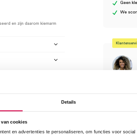
Geen kle
We score
seerd en zijn daarom kiemarm
Klantenserv
Vind je antw
Of contactee
Onze klanten
Details
08:30 tot 17
 van cookies
Bel Anca
cm (100)” te beoordelen
ent en advertenties te personaliseren, om functies voor social