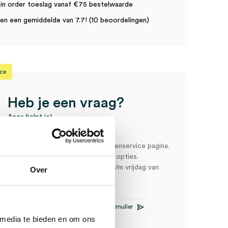
in order toeslag vanaf €75 bestelwaarde
n een gemiddelde van 7.7! (10 beoordelingen)
ice
Heb je een vraag?
Anca helpt je!
oord snel en makkelijk op onze klantenservice pagina.
r ons via een van de onderstaande opties.
service is bereikbaar van maandag t/m vrijdag van
Over
:00
E-mail Anca
Contactformulier
 media te bieden en om ons