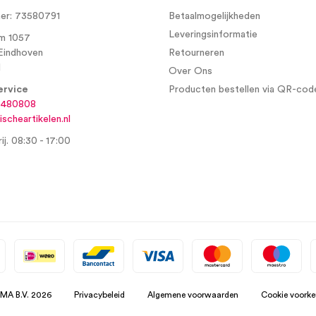
r: 73580791
Betaalmogelijkheden
Leveringsinformatie
m 1057
Eindhoven
Retourneren
d
Over Ons
ervice
Producten bestellen via QR-cod
6480808
scheartikelen.nl
ij. 08:30 - 17:00
SMA B.V. 2026
Privacybeleid
Algemene voorwaarden
Cookie voorke