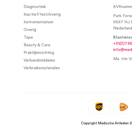
Diagnostiek
KVKnumme
Inactief/test/overig
Park Foru
Instrumentarium
5657 HJ 
Nederlan
Overig
Tape
Klantens
+31(0)73
Beauty & Care
info@medi
Praktijkinrichting
Ma. t/m Vr
Verbandmiddelen
Verbruiksmaterialen
Copyright Medische Artikelen 