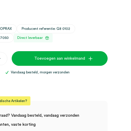
VOPRAX
Producent referentie: G8 0102
27050
Direct leverbaar
els
+
Toevoegen aan winkelmand
Vandaag besteld, morgen verzonden
sche Artikelen?
raad? Vandaag besteld, vandaag verzonden
anten, vaste korting