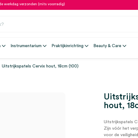
fde werkdag verzonden (mits voorradig)
n
Instrumentarium
Praktijkinrichting
Beauty & Care
Uitstrijkspatels Cervix hout, 18cm (100)
Uitstrijk
hout, 18
Uitstrijkspatels C
Zijn vóór het ver
voor de veiligheid