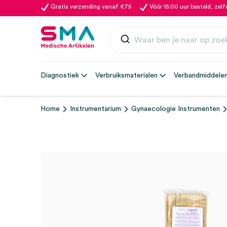
Gratis verzending vanaf €75
Vóór 15:00 uur besteld, zel
Diagnostiek
Verbruiksmaterialen
Verbandmiddele
Home
Instrumentarium
Gynaecologie Instrumenten