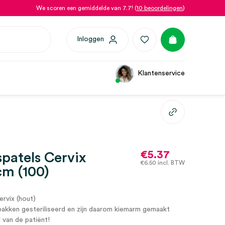
We scoren een gemiddelde van 7.7! (
10 beoordelingen
)
Inloggen
Klantenservice
€
5.37
spatels Cervix
€
6.50
incl. BTW
cm (100)
ervix (hout)
pakken gesteriliseerd en zijn daarom kiemarm gemaakt
 van de patiënt!