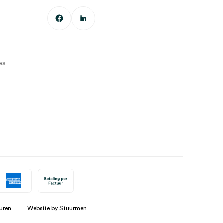
es
uren
Website by Stuurmen