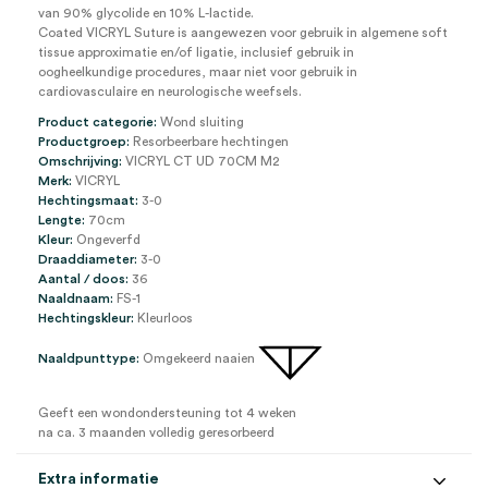
van 90% glycolide en 10% L-lactide.
Coated VICRYL Suture is aangewezen voor gebruik in algemene soft
tissue approximatie en/of ligatie, inclusief gebruik in
oogheelkundige procedures, maar niet voor gebruik in
cardiovasculaire en neurologische weefsels.
Product categorie:
Wond sluiting
Productgroep:
Resorbeerbare hechtingen
Omschrijving:
VICRYL CT UD 70CM M2
Merk:
VICRYL
Hechtingsmaat:
3-0
Lengte:
70cm
Kleur:
Ongeverfd
Draaddiameter:
3-0
Aantal / doos:
36
Naaldnaam:
FS-1
Hechtingskleur:
Kleurloos
Naaldpunttype:
Omgekeerd naaien
Geeft een wondondersteuning tot 4 weken
na ca. 3 maanden volledig geresorbeerd
Extra informatie