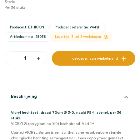
Steriel
Per 36 stuks
Producent: ETHICON
Producent referentie: V442H
Artikelnummer: 28038
Levertijd: 3 tot 5 werkdagen
Vicryl
-
+
Toevoegen aan winkelmand
hechtset,
70cm
Ø
3-
0,
FS-
1,
Beschrijving
steriel
(36)
aantal
Vicryl hechtset, draad 70cm Ø 3-0, naald FS-1, steriel, per 36
stuks
VICRYL® (polyglactine 910) hechtdraad V442H
Coated VICRYL Suture is een synthetische resorbeerbare steriele
chirurgische hechting samengesteld uit een copolymeer gemaakt