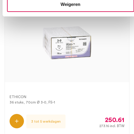
Weigeren
ETHICON
36 stuks, 70cm Ø 3-0, FS-1
250.61
3 tot 5 werkdagen
273.16
incl. BTW