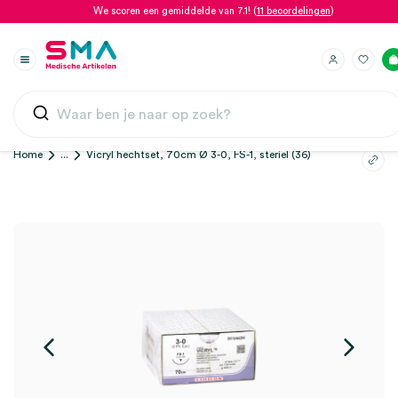
We scoren een gemiddelde van 7.1! (
11 beoordelingen
)
Home
...
Vicryl hechtset, 70cm Ø 3-0, FS-1, steriel (36)