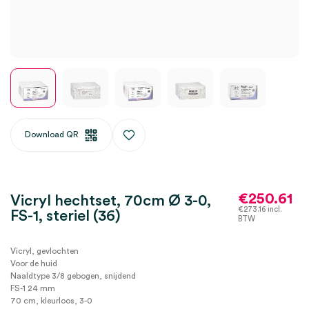
Download QR
€
250.61
Vicryl hechtset, 70cm Ø 3-0,
€
273.16
incl.
FS-1, steriel (36)
BTW
Vicryl, gevlochten
Voor de huid
Naaldtype 3/8 gebogen, snijdend
FS-1 24 mm
70 cm, kleurloos, 3-0