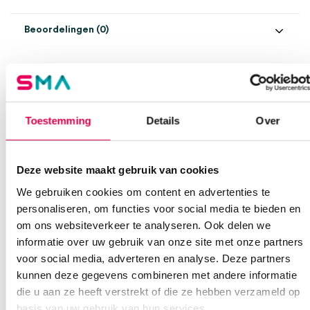
Beoordelingen (0)
Aantal
36 stuks
Beoordelingen
Draad
70cm Ø 3-0
Waarom Medische Artikelen?
Naald
FS-1
Er zijn nog geen beoordelingen.
Steriel
steriel
Toestemming
Details
Over
Op voorraad? Vandaag besteld, vandaag verzonden
Vaste klanten, vaste korting
Uitvoering
resorbeerbaar
Geen klein order toeslag vanaf €75 bestelwaarde
Deze website maakt gebruik van cookies
Wees de eerste om “Vicryl hechtset, 70cm Ø 3-0, FS-1, steriel
Model
Vicryl
We scoren een gemiddelde van 7.1! (11 beoordelingen)
(36)” te beoordelen
We gebruiken cookies om content en advertenties te
Je moet
ingelogd zijn
om een beoordeling te plaatsen.
personaliseren, om functies voor social media te bieden en
om ons websiteverkeer te analyseren. Ook delen we
informatie over uw gebruik van onze site met onze partners
Klantenservice
voor social media, adverteren en analyse. Deze partners
kunnen deze gegevens combineren met andere informatie
die u aan ze heeft verstrekt of die ze hebben verzameld op
basis van uw gebruik van hun services.