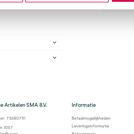
e Artikelen SMA B.V.
Informatie
r: 73580791
Betaalmogelijkheden
0cm, 4 laags, onsteriel
Leveringsinformatie
m 1057