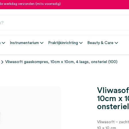
fde werkdag verzonden (mits voorradig)
n
Instrumentarium
Praktijkinrichting
Beauty & Care
Vliwasoft gaaskompres, 10cm x 10cm, 4 laags, onsteriel (100)
Vliwasof
10cm x 1
onsteriel
Vliwasoft – zach
10 x 10 cm