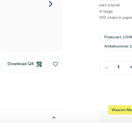
niet-steriel
4-laags
100 stuks in papi
Producent: LO
Artikelnummer: 
Download QR
Vliwasoft
-
gaaskompre
10cm
x
10cm,
4
laags,
onsteriel
(100)
Waarom Medi
aantal
Op voor