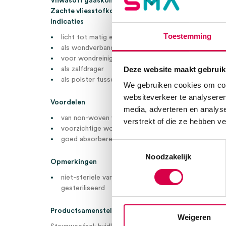
Vliwasoft gaaskompres, 10cm x 10cm, 4 laags, niet st
Z
achte vliesstofkompressen
Indicaties
Toestemming
licht tot matig exsuderende wonden
als wondverband
voor wondreiniging
Deze website maakt gebruik
als zalfdrager
als polster tussen tenen en vingers
We gebruiken cookies om cont
websiteverkeer te analyseren
Voordelen
media, adverteren en analys
van non-woven vliesstof met fijne poriën dat geen v
verstrekt of die ze hebben v
voorzichtige wondreiniging
goed absorberend vermogen
Toestemmingsselectie
Noodzakelijk
Opmerkingen
niet-steriele varianten kunnen met stoom, ethyleen
gesteriliseerd
Productsamenstelling
Weigeren