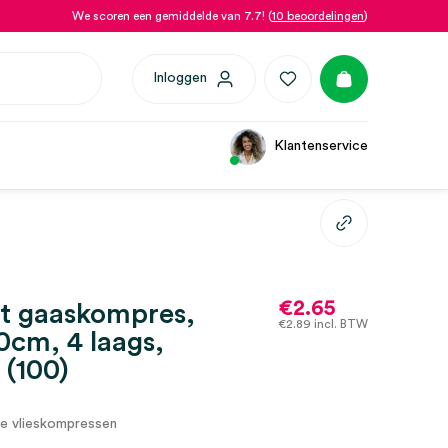
We scoren een gemiddelde van 7.7! (
10 beoordelingen
)
Inloggen
Klantenservice
€
2.65
t gaaskompres,
€
2.89
incl. BTW
0cm, 4 laags,
 (100)
te vlieskompressen