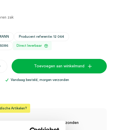
eren zak
HMANN
Producent referentie: 12 064
25086
Direct leverbaar
+
Toevoegen aan winkelmand
s,
Vandaag besteld, morgen verzonden
sche Artikelen?
raad? Vandaag besteld, vandaag verzonden