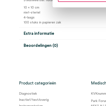
Steunweefsel: huidkleurig, viscose, Polyester
10 x 10 cm
niet-steriel
4-laags
100 stuks in papieren zak
Extra informatie
Beoordelingen (0)
Aantal
100 stuks
Beoordelingen
Afmeting
10cm x 10cm
Steriel
onsteriel
Er zijn nog geen beoordelingen.
Uitvoering
4 laags
Product categorieën
Medisch
Diagnostiek
KVKnumme
Wees de eerste om “Vliwasoft gaaskompres, 10cm x 1
Inactief/test/overig
Park Foru
(100)” te beoordelen