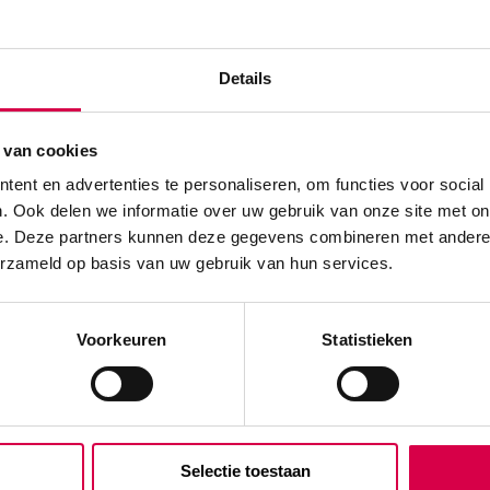
eriel, per 100 stuks
Vaste kl
Geen kle
We score
Details
 van cookies
ent en advertenties te personaliseren, om functies voor social
Klantenserv
. Ook delen we informatie over uw gebruik van onze site met on
e. Deze partners kunnen deze gegevens combineren met andere i
ezels loslaat
erzameld op basis van uw gebruik van hun services.
Voorkeuren
Statistieken
Vind je antw
Of contactee
oxide of bestraling worden
Onze klanten
08:30 tot 17
Selectie toestaan
Bel Anca