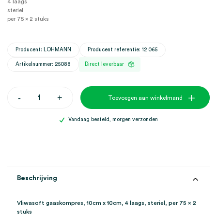
4 laags
steriel
per 75 x 2 stuks
Producent: LOHMANN
Producent referentie: 12 065
Artikelnummer: 25088
Direct leverbaar
Vliwasoft
-
+
Toevoegen aan winkelmand
gaaskompres,
10cm
x
Vandaag besteld, morgen verzonden
10cm,
4
laags,
steriel
(75x2)
aantal
Beschrijving
Vliwasoft gaaskompres, 10cm x 10cm, 4 laags, steriel, per 75 x 2
stuks