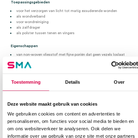
Toepassingsgebieden
voor het verzorgen van licht tot matig exsuderende wonden
als wondverband
voor wondreiniging
als zalfdrager
als polster tussen tenen en vingers
Eigenschappen
van non-woven vliesstof met fijne poriën dat geen vezels loslaat
voorzichtige wondreiniging
goed absorberend vermogen
Productsamenstelling
Toestemming
Details
Over
Steunweefsel: huidkleurig, viscose, Polyester
10cm x 10cm
4 laags
Deze website maakt gebruik van cookies
steriel
per 75 x 2 stuks
We gebruiken cookies om content en advertenties te
personaliseren, om functies voor social media te bieden en
Extra informatie
om ons websiteverkeer te analyseren. Ook delen we
informatie over uw gebruik van onze site met onze partners