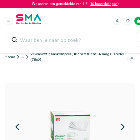
We scoren een gemiddelde van 7.7! (
10 beoordelingen
)
Vliwasoft gaaskompres, 10cm x 10cm, 4 laags, steriel
Home
...
(75×2)