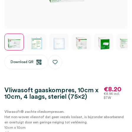
Download QR
€
8.20
Vliwasoft gaaskompres, 10cm x
€
8.94
incl.
10cm, 4 laags, steriel (75×2)
BTW
Vliwasoft® zachte vlieskompressen.
Het non-woven vliesstof dat geen vezels loslaat, is bijzonder absorberend
en overtuigt door een geringe neiging tot verkleving.
10cm x 10cm