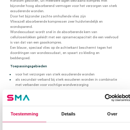
Rondom gesloten, uit meerdere lagen bestaand kompres met
bijzonder hoog absorberend vermogen voor het verzorgen van sterk
exsuderende wonden.
Door het bijzonder zachte omhullende vlies zijn
Vliwazell absorberende kompressen zeer huidvriendelijk en
wondsparend.
Wondexsudaat wordt snel in de absorberende kern van
cellulosevlokken geleidt met een opnamecapaciteit die een veelvoud
is van dat van een gaaskompres.
Een blauw, speciaal vlies op de achterkant beschermt tegen het
doordringen van wondexsudaat, en spaart zo kleding en
beddengoed.
Toepassingsgebieden
voor het verzorgen van sterk exsuderende wonden
als secundair verband bij sterk exsuderen wonden in combinatie
met verbanden voor vochtige wondverzorging
Eigenschappen
vermindert het risico van vastkleven aan de wond
sterk absorberend universeel kompres
Toestemming
Details
Over
geïntegreerde verdeellaag voor gelijkmatige verdeling van
wondexsudaat
werkt als polster en beschermt het wondgebied