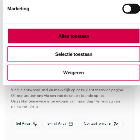
We scoren een gemiddelde van 7.1! (11 beoordelingen)
20cm, steriel (30)” te beoordelen
Marketing
Je moet
ingelogd zijn
om een beoordeling te plaatsen.
Klantenservice
Alles toestaan
Selectie toestaan
Heb je een vraag?
Weigeren
Anca helpt je!
Vind je antwoord snel en makkelijk op onze klantenservice pagina.
Of contacteer ons via een van de onderstaande opties.
Onze klantenservice is bereikbaar van maandag t/m vrijdag van
08:30 tot 17:00
Bel Anca
E-mail Anca
Contactformulier