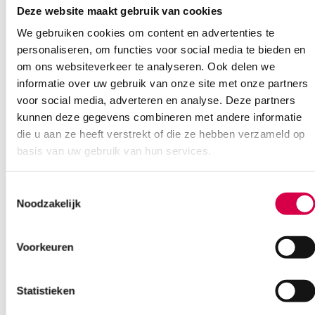
een kledingbeschermende laag beschermt tegen het doordringen
Deze website maakt gebruik van cookies
van wondexsudaat
We gebruiken cookies om content en advertenties te
Productsamenstelling
personaliseren, om functies voor social media te bieden en
polypropyleen, cellulose
om ons websiteverkeer te analyseren. Ook delen we
20cm x 20cm
informatie over uw gebruik van onze site met onze partners
steriel
voor social media, adverteren en analyse. Deze partners
per 30 stuks
kunnen deze gegevens combineren met andere informatie
die u aan ze heeft verstrekt of die ze hebben verzameld op
Extra informatie
basis van uw gebruik van hun services.
Beoordelingen (0)
Aantal
30 stuks
Toestemmingsselectie
Noodzakelijk
Beoordelingen
Afmeting
20cm x 20cm
Waarom Medische Artikelen?
Steriel
steriel
Er zijn nog geen beoordelingen.
Voorkeuren
Op voorraad? Vandaag besteld, vandaag verzonden
Vaste klanten, vaste korting
Statistieken
Geen klein order toeslag vanaf €75 bestelwaarde
Wees de eerste om “Vliwazell absorberend gaaskompres, 20cm x