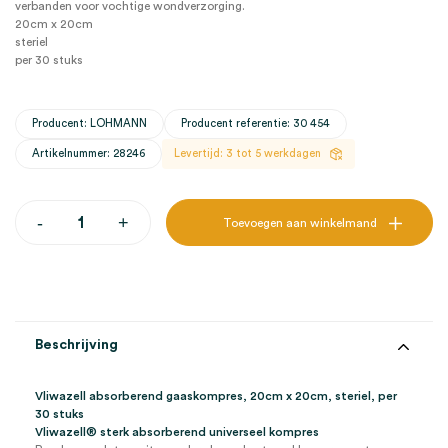
verbanden voor vochtige wondverzorging.
20cm x 20cm
steriel
per 30 stuks
Producent: LOHMANN
Producent referentie: 30 454
Artikelnummer: 28246
Levertijd: 3 tot 5 werkdagen
Vliwazell
-
+
Toevoegen aan winkelmand
absorberend
gaaskompres,
20cm
x
20cm,
steriel
(30)
Beschrijving
aantal
Vliwazell absorberend gaaskompres, 20cm x 20cm, steriel, per
30 stuks
Vliwazell
®
sterk absorberend universeel kompres