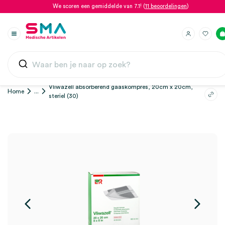
We scoren een gemiddelde van 7.1! (
11 beoordelingen
)
Vliwazell absorberend gaaskompres, 20cm x 20cm,
Home
...
steriel (30)