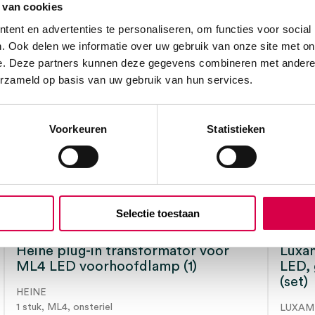
 van cookies
mator (1)” te beoordelen
ent en advertenties te personaliseren, om functies voor social
. Ook delen we informatie over uw gebruik van onze site met on
e. Deze partners kunnen deze gegevens combineren met andere i
erzameld op basis van uw gebruik van hun services.
Voorkeuren
Statistieken
Selectie toestaan
Heine plug-in transformator voor
Luxam
ML4 LED voorhoofdlamp (1)
LED, 
(set)
HEINE
1 stuk, ML4, onsteriel
LUXAM