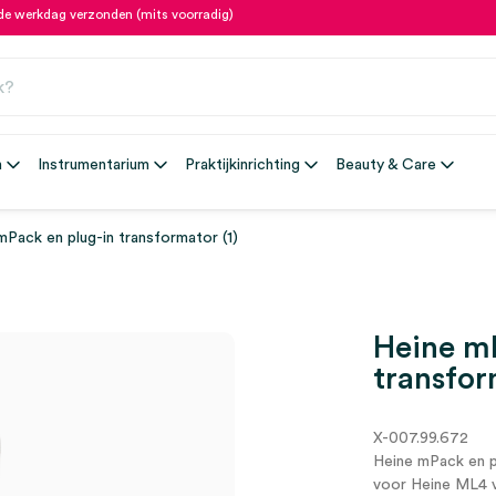
fde werkdag verzonden (mits voorradig)
n
Instrumentarium
Praktijkinrichting
Beauty & Care
mPack en plug-in transformator (1)
Heine mP
transfor
X-007.99.672
Heine mPack en p
voor Heine ML4 