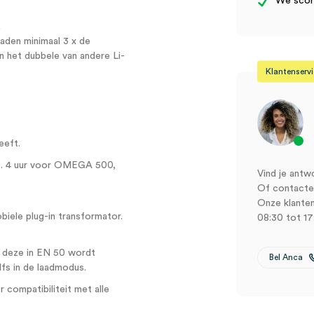
We score
.
aden minimaal 3 x de
 het dubbele van andere Li-
Klantenserv
eeft.
p. 4 uur voor OMEGA 500,
Vind je antw
Of contactee
Onze klanten
iele plug-in transformator.
08:30 tot 17
 deze in EN 50 wordt
Bel Anca
lfs in de laadmodus.
 compatibiliteit met alle