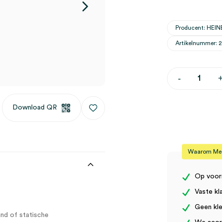
Producent: HEIN
Artikelnummer: 
Heine
-
mPack
en
plug-
Download QR
in
transformat
(1)
aantal
Waarom Medi
Op voor
Vaste kl
Geen kle
nd of statische