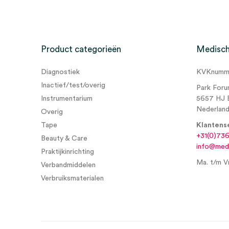
Product categorieën
Medisch
Diagnostiek
KVKnumme
Inactief/test/overig
Park Foru
Instrumentarium
5657 HJ 
Nederlan
Overig
Tape
Klantens
+31(0)73
Beauty & Care
info@medi
Praktijkinrichting
Ma. t/m Vr
Verbandmiddelen
Verbruiksmaterialen