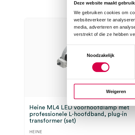
Deze website maakt gebruik
Wees de eerste om “Heine mPack en plug-in transfor
We gebruiken cookies om cont
Je moet
ingelogd zijn
om een beoordeling te plaatsen.
websiteverkeer te analyseren
media, adverteren en analys
verstrekt of die ze hebben v
Toestemmingsselectie
Noodzakelijk
Weigeren
Heine ML4 LED voorhoofdlamp met
professionele L-hoofdband, plug-in
transformer (set)
HEINE