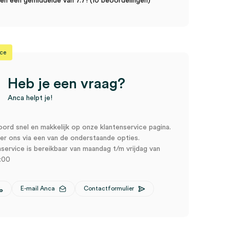
n een gemiddelde van 7.7! (10 beoordelingen)
ice
Heb je een vraag?
Anca helpt je!
oord snel en makkelijk op onze klantenservice pagina.
r ons via een van de onderstaande opties.
service is bereikbaar van maandag t/m vrijdag van
:00
E-mail Anca
Contactformulier