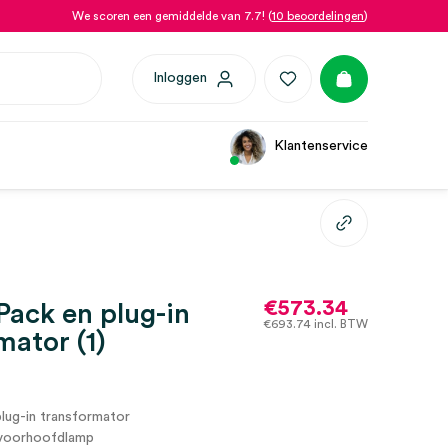
We scoren een gemiddelde van 7.7! (
10 beoordelingen
)
Inloggen
Klantenservice
€
573.34
ack en plug-in
€
693.74
incl. BTW
mator (1)
lug-in transformator
voorhoofdlamp