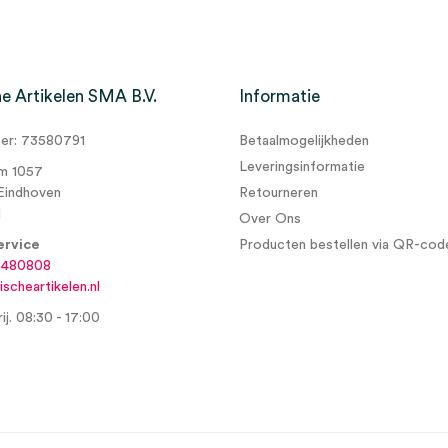
e Artikelen SMA B.V.
Informatie
r: 73580791
Betaalmogelijkheden
Leveringsinformatie
m 1057
Eindhoven
Retourneren
d
Over Ons
ervice
Producten bestellen via QR-cod
6480808
scheartikelen.nl
ij. 08:30 - 17:00