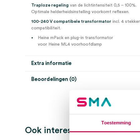
Traploze regeling
van de lichtintensiteit 0,5 – 100%.
Optimale helderheidsinstelling voorkomt reflexen.
100-240 V compatibele transformator
incl. 4 stekke
compatibiliteit.
Heine mPack en plug-in transformator
voor Heine ML4 voorhoofdlamp
Extra informatie
Beoordelingen (0)
Aantal
1 set
Beoordelingen
Model
ML4
Steriel
onsteriel
Er zijn nog geen beoordelingen.
Uitvoering
mPack, plug-in transformer
Toestemming
Ook interessant