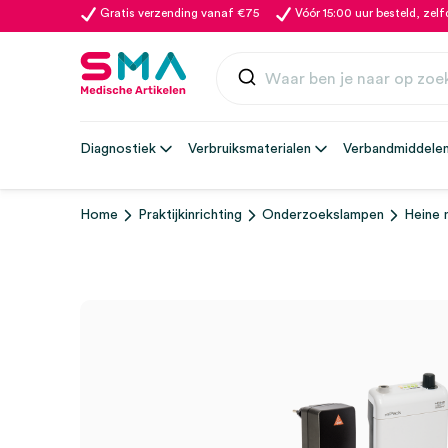
Gratis verzending vanaf €75
Vóór 15:00 uur besteld, zel
Diagnostiek
Verbruiksmaterialen
Verbandmiddele
Home
Praktijkinrichting
Onderzoekslampen
Heine 