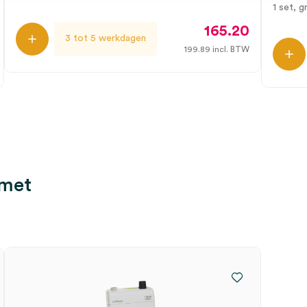
1 set, gr
165.20
3 tot 5 werkdagen
199.89
incl. BTW
 met