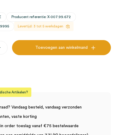
E
Producent referentie: X-007.99.672
29995
Levertijd: 3 tot 5 werkdagen
+
Toevoegen aan winkelmand
or
sche Artikelen?
raad? Vandaag besteld, vandaag verzonden
anten, vaste korting
in order toeslag vanaf €75 bestelwaarde