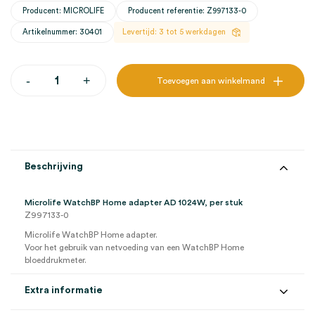
Producent: MICROLIFE
Producent referentie: Z997133-0
Artikelnummer: 30401
Levertijd: 3 tot 5 werkdagen
Microlife
-
+
Toevoegen aan winkelmand
WatchBP
Home
adapter
AD
1024W
(1)
aantal
Beschrijving
Microlife WatchBP Home adapter AD 1024W, per stuk
Z997133-0
Microlife WatchBP Home adapter.
Voor het gebruik van netvoeding van een WatchBP Home
bloeddrukmeter.
Extra informatie