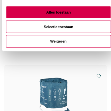
129.95
incl. BTW
Alles toestaan
Selectie toestaan
Vaak gekocht in combinatie
Weigeren
met