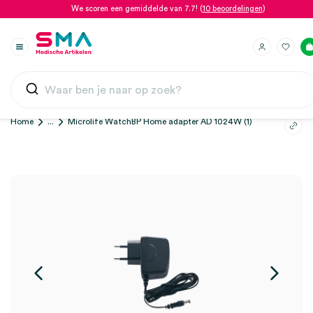
We scoren een gemiddelde van 7.7! (
10 beoordelingen
)
Home
...
Microlife WatchBP Home adapter AD 1024W (1)