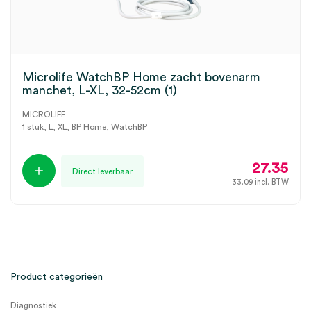
Microlife WatchBP Home zacht bovenarm
manchet, L-XL, 32-52cm (1)
MICROLIFE
1 stuk, L, XL, BP Home, WatchBP
27.35
Direct leverbaar
33.09
incl. BTW
Product categorieën
Diagnostiek