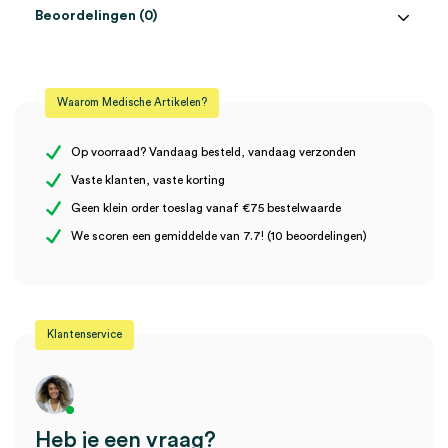
Beoordelingen (0)
Aantal
1 stuk
Beoordelingen
Model
BP Home, WatchBP
Waarom Medische Artikelen?
Steriel
onsteriel
Er zijn nog geen beoordelingen.
Op voorraad? Vandaag besteld, vandaag verzonden
Vaste klanten, vaste korting
Geen klein order toeslag vanaf €75 bestelwaarde
Wees de eerste om “Microlife WatchBP Home adapter AD 1024W
We scoren een gemiddelde van 7.7! (10 beoordelingen)
(1)” te beoordelen
Je moet
ingelogd zijn
om een beoordeling te plaatsen.
Klantenservice
Heb je een vraag?