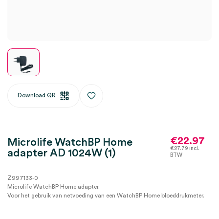
Download QR
€
22.97
Microlife WatchBP Home
€
27.79
incl.
adapter AD 1024W (1)
BTW
Z997133-0
Microlife WatchBP Home adapter.
Voor het gebruik van netvoeding van een WatchBP Home bloeddrukmeter.