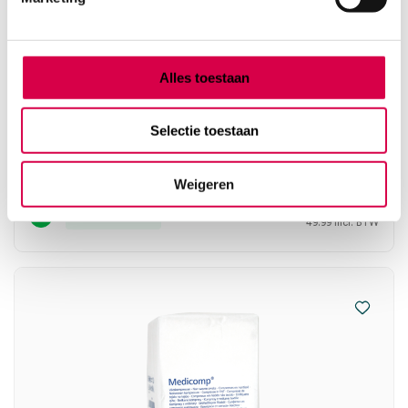
Alles toestaan
Medicomp gaaskompres, 5cm x 5cm, 4 laags,
steriel (40×5)
Selectie toestaan
HARTMANN
40 x 5 stuks, 5cm x 5cm, steriel
Weigeren
45.86
Direct leverbaar
49.99
incl. BTW