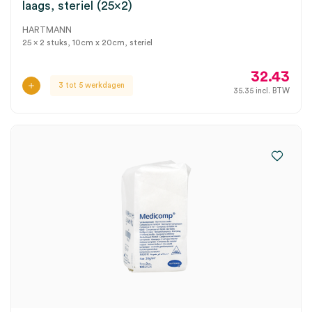
laags, steriel (25×2)
HARTMANN
25 x 2 stuks, 10cm x 20cm, steriel
32.43
3 tot 5 werkdagen
35.35
incl. BTW