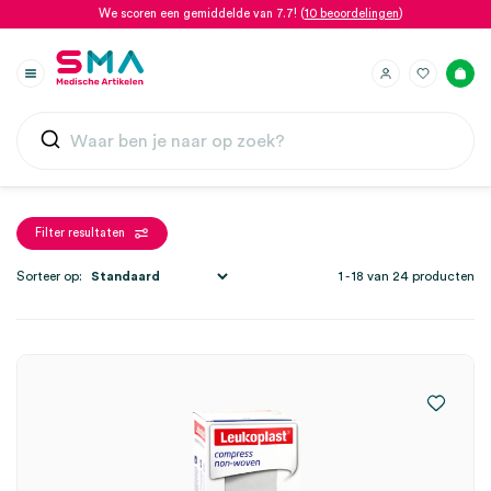
We scoren een gemiddelde van 7.7! (
10 beoordelingen
)
Filter resultaten
Sorteer op:
1 - 18 van 24 producten