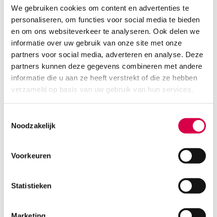
We gebruiken cookies om content en advertenties te
personaliseren, om functies voor social media te bieden
en om ons websiteverkeer te analyseren. Ook delen we
Medicomp gaaskompres, 5cm x 5cm, 4 laags,
steriel (25×2)
informatie over uw gebruik van onze site met onze
partners voor social media, adverteren en analyse. Deze
HARTMANN
partners kunnen deze gegevens combineren met andere
25 x 2 stuks, 5cm x 5cm, steriel
informatie die u aan ze heeft verstrekt of die ze hebben
4.16
verzameld op basis van uw gebruik van hun services.
Direct leverbaar
4.53
incl. BTW
Toestemmingsselectie
Noodzakelijk
Voorkeuren
Statistieken
Marketing