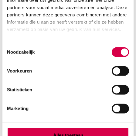
informatie over uw gebruik van onze site met onze
partners voor social media, adverteren en analyse. Deze
partners kunnen deze gegevens combineren met andere
informatie die u aan ze heeft verstrekt of die ze hebben
verzameld op basis van uw gebruik van hun services.
Toestemmingsselectie
Noodzakelijk
Voorkeuren
Heine NC2/5 cover voor Apple iPhone 5s/SE
(1)
Statistieken
HEINE
1 stuk, NC2, onsteriel
Marketing
55.61
3 tot 5 werkdagen
67.29
incl. BTW
Alles toestaan