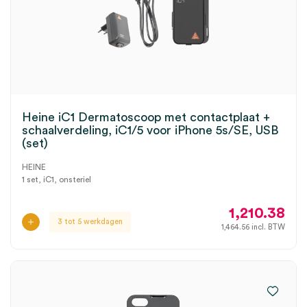
Heine iC1 Dermatoscoop met contactplaat +
schaalverdeling, iC1/5 voor iPhone 5s/SE, USB
(set)
HEINE
1 set, iC1, onsteriel
1,210.38
3 tot 5 werkdagen
1,464.56
incl. BTW