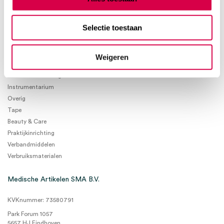
Selectie toestaan
Product categorieën
Weigeren
Diagnostiek
Inactief/test/overig
Instrumentarium
Overig
Tape
Beauty & Care
Praktijkinrichting
Verbandmiddelen
Verbruiksmaterialen
Medische Artikelen SMA B.V.
KVKnummer: 73580791
Park Forum 1057
5657 HJ Eindhoven