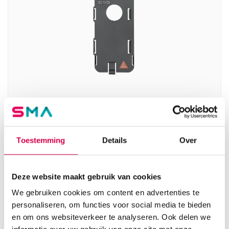
Heine iC1/5 cover voor Apple iPhone 5s/SE (1)
HEINE
Toestemming
Details
Over
1 stuk, iC1, onsteriel
55.08
Deze website maakt gebruik van cookies
3 tot 5 werkdagen
66.65
incl. BTW
We gebruiken cookies om content en advertenties te
personaliseren, om functies voor social media te bieden
en om ons websiteverkeer te analyseren. Ook delen we