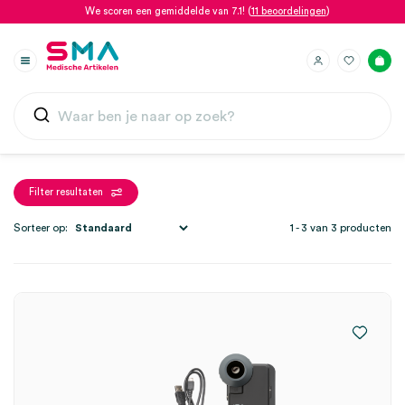
We scoren een gemiddelde van 7.1! (
11 beoordelingen
)
Filter resultaten
Sorteer op:
1 - 3 van 3 producten