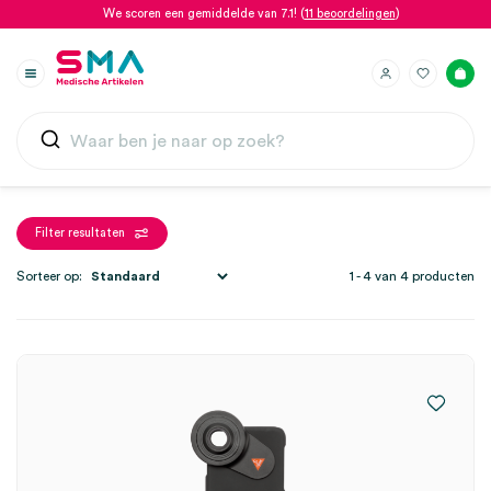
We scoren een gemiddelde van 7.1! (
11 beoordelingen
)
Filter resultaten
Sorteer op:
1 - 4 van 4 producten