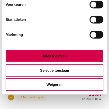
Voorkeuren
Statistieken
Marketing
Alles toestaan
Heine NC2/7 cover voor Apple iPhone 7/8 (1)
Selectie toestaan
HEINE
1 stuk, NC2, onsteriel
Weigeren
55.61
3 tot 5 werkdagen
67.29
incl. BTW