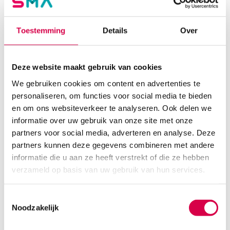
Toestemming
Details
Over
Deze website maakt gebruik van cookies
We gebruiken cookies om content en advertenties te
personaliseren, om functies voor social media te bieden
en om ons websiteverkeer te analyseren. Ook delen we
informatie over uw gebruik van onze site met onze
partners voor social media, adverteren en analyse. Deze
Heine iC1/7 cover voor Apple iPhone 7/8 (1)
partners kunnen deze gegevens combineren met andere
HEINE
informatie die u aan ze heeft verstrekt of die ze hebben
1 stuk, iC1, onsteriel
verzameld op basis van uw gebruik van hun services.
55.08
3 tot 5 werkdagen
Toestemmingsselectie
66.65
incl. BTW
Noodzakelijk