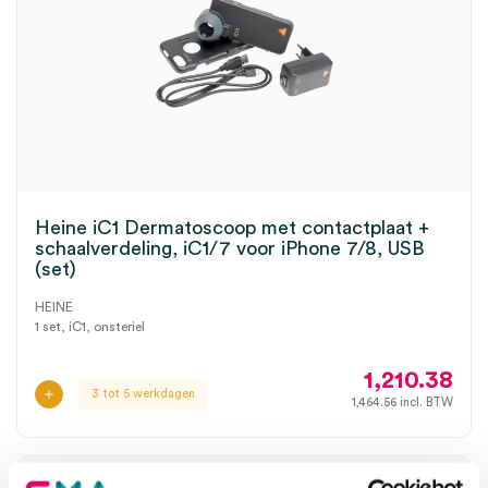
Heine iC1 Dermatoscoop met contactplaat +
schaalverdeling, iC1/7 voor iPhone 7/8, USB
(set)
HEINE
1 set, iC1, onsteriel
1,210.38
3 tot 5 werkdagen
1,464.56
incl. BTW