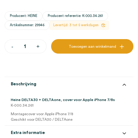
Producent: HEINE
Producent referentie: K-000.34.261
Artikelnummer: 29946
Levertijd: 3 tot 5 werkdagen
Heine
-
+
Toevoegen aan winkelmand
DELTA30
+
DELTAone,
cover
voor
Apple
iPhone
Beschrijving
7/8s
(1)
aantal
Heine DELTA30 + DELTAone, cover voor Apple iPhone 7/8s
K-000.34.261
Montagecover voor Apple iPhone 7/8
Geschikt voor DELTA30 / DELTAone
Extra informatie