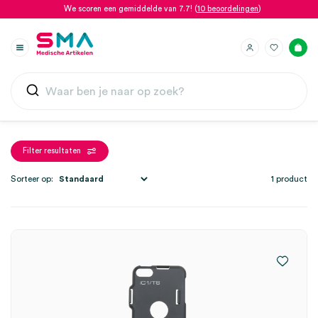
We scoren een gemiddelde van 7.7! (
10 beoordelingen
)
Filter resultaten
Sorteer op:
1 product