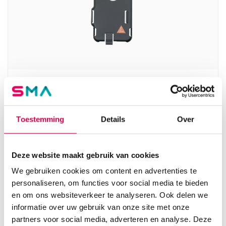
Heine iC1/T6 cover voor Apple iPod touch 6e
generatie (1)
HEINE
Toestemming
Details
Over
1 stuk, iC1, onsteriel
55.08
Deze website maakt gebruik van cookies
3 tot 5 werkdagen
66.65
incl. BTW
We gebruiken cookies om content en advertenties te
personaliseren, om functies voor social media te bieden
en om ons websiteverkeer te analyseren. Ook delen we
informatie over uw gebruik van onze site met onze
partners voor social media, adverteren en analyse. Deze