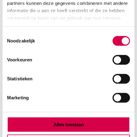
partners kunnen deze gegevens combineren met andere
Product categorieën
informatie die u aan ze heeft verstrekt of die ze hebben
Diagnostiek
verzameld op basis van uw gebruik van hun services.
Inactief/test/overig
Instrumentarium
Toestemmingsselectie
Overig
Noodzakelijk
Tape
Beauty & Care
Praktijkinrichting
Voorkeuren
Verbandmiddelen
Verbruiksmaterialen
Statistieken
Medische Artikelen SMA B.V.
Marketing
KVKnummer: 73580791
Park Forum 1057
5657 HJ Eindhoven
Nederland
Alles toestaan
Klantenservice
+31(0)736480808