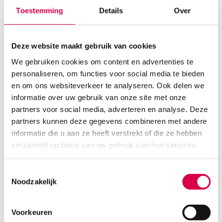
Toestemming
Details
Over
Deze website maakt gebruik van cookies
We gebruiken cookies om content en advertenties te
personaliseren, om functies voor social media te bieden
en om ons websiteverkeer te analyseren. Ook delen we
informatie over uw gebruik van onze site met onze
Heine DELTA20T SLR fotoadapter, Canon (1)
partners voor social media, adverteren en analyse. Deze
partners kunnen deze gegevens combineren met andere
HEINE
1 stuk, DELTA20T, onsteriel
informatie die u aan ze heeft verstrekt of die ze hebben
verzameld op basis van uw gebruik van hun services.
510.72
3 tot 5 werkdagen
617.97
incl. BTW
Toestemmingsselectie
Noodzakelijk
Voorkeuren