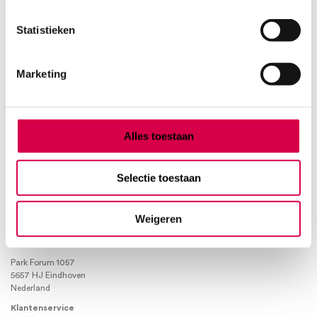
Product categorieën
Statistieken
Diagnostiek
Inactief/test/overig
Marketing
Instrumentarium
Overig
Tape
Beauty & Care
Alles toestaan
Praktijkinrichting
Verbandmiddelen
Selectie toestaan
Verbruiksmaterialen
Medische Artikelen SMA B.V.
Weigeren
KVKnummer: 73580791
Park Forum 1057
5657 HJ Eindhoven
Nederland
Klantenservice