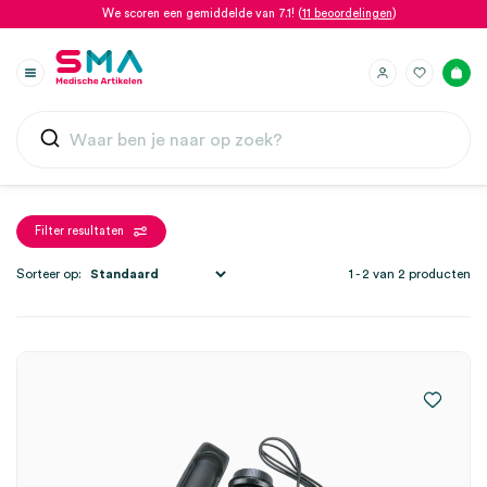
We scoren een gemiddelde van 7.1! (
11 beoordelingen
)
Filter resultaten
Sorteer op:
1 - 2 van 2 producten