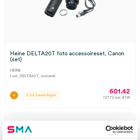
Heine DELTA20T foto accessoireset, Canon
(set)
HEINE
1 set, DELTA20T, onsteriel
601.42
3 tot 5 werkdagen
727.72
incl. BTW