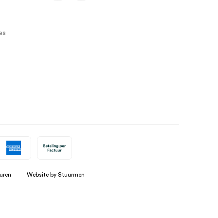
es
uren
Website by Stuurmen