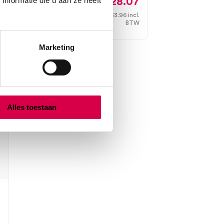
9
28.07
nformatie die u aan ze heeft
4
33.96
incl.
3 tot 5 werkdagen
W
BTW
Marketing
Alles toestaan