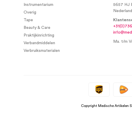
Instrumentarium
5657 HJ 
Nederlan
Overig
Tape
Klantens
+31(0)73
Beauty & Care
info@medi
Praktijkinrichting
Ma. t/m Vr
Verbandmiddelen
Verbruiksmaterialen
Copyright Medische Artikelen 