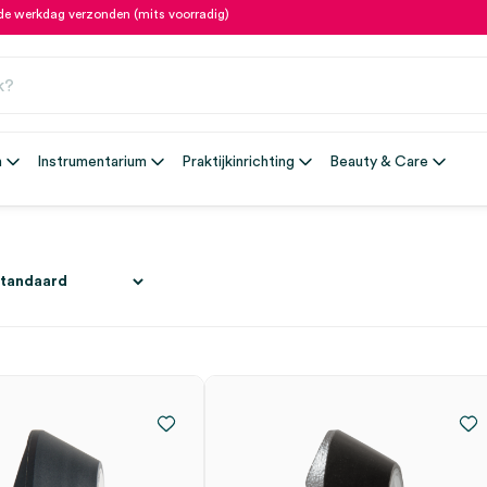
fde werkdag verzonden (mits voorradig)
n
Instrumentarium
Praktijkinrichting
Beauty & Care