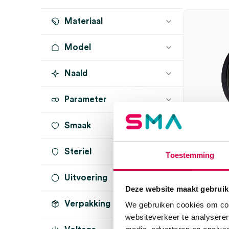
Materiaal
Model
Naald
DELTA20T
(3)
mini 3000
(3)
Parameter
DELTA30
(1)
Smaak
DELTAone
(1)
Steriel
Toestemming
Heine D
contactp
Uitvoering
onsteriel
(8)
Deze website maakt gebruik
HEINE
1 stuk, DEL
Verpakking
contactplaat zonder
We gebruiken cookies om cont
schaalverdeling
(8)
websiteverkeer te analyseren