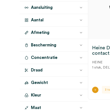
Aansluiting
Aantal
Afmeting
1 stuk
(7)
1 set
(1)
Bescherming
Ø 8mm
(2)
Heine 
contact
Concentratie
HEINE
1 stuk, DE
Draad
Gewicht
3 t
Kleur
Maat