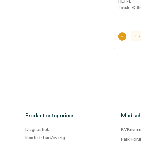
HEINE
1 stuk, Ø 
3 t
Product categorieën
Medisch
Diagnostiek
KVKnumme
Inactief/test/overig
Park Foru