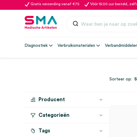
Gratis verzending vanaf €75
Vóór 15:00 uur besteld, zel
Diagnostiek
Verbruiksmaterialen
Verbandmiddele
Sorteer op:
Producent
Categorieën
HEINE
(8)
Tags
Dermatoscopen
(8)