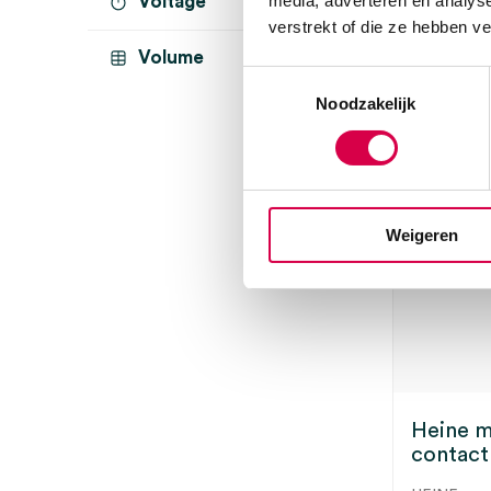
media, adverteren en analys
Voltage
2.5V LED
(1)
verstrekt of die ze hebben v
3 t
batterij
(1)
Volume
Toestemmingsselectie
incl. AA batterij
(1)
Noodzakelijk
olie
(1)
Weigeren
Heine m
contact