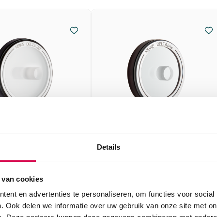
Details
ELTA30 kleine
Heine DELTAone kleine
laat (1)
contactplaat (1)
 van cookies
HEINE
TA30, onsteriel
1 stuk, DELTAone, onsteriel
ent en advertenties te personaliseren, om functies voor social
. Ook delen we informatie over uw gebruik van onze site met on