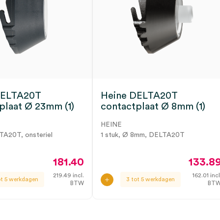
DELTA20T
Heine DELTA20T
plaat Ø 23mm (1)
contactplaat Ø 8mm (1)
HEINE
LTA20T, onsteriel
1 stuk, Ø 8mm, DELTA20T
181.40
133.8
219.49
incl.
162.01
incl
ot 5 werkdagen
3 tot 5 werkdagen
BTW
BT