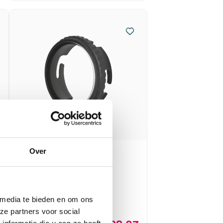
Over
Heine mini 3000
contactplaat (1)
HEINE
1 stuk, mini 3000, onsteriel
 media te bieden en om ons
ze partners voor social