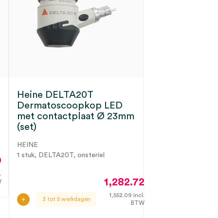
Heine DELTA20T
Dermatoscoopkop LED
met contactplaat Ø 23mm
(set)
HEINE
1 stuk, DELTA20T, onsteriel
9
.
1,282.72
W
1,552.09
incl.
3 tot 5 werkdagen
BTW