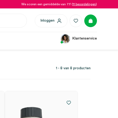
We scoren een gemiddelde van 7.1! (
11 beoordelingen
)
Inloggen
Klantenservice
1 - 8 van 8 producten