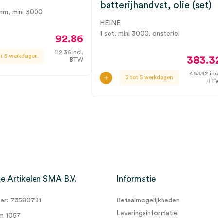
batterijhandvat, olie (set)
8mm, mini 3000
HEINE
1 set, mini 3000, onsteriel
92.86
112.36
incl.
ot 5 werkdagen
383.3
BTW
463.82
inc
3 tot 5 werkdagen
BT
e Artikelen SMA B.V.
Informatie
r: 73580791
Betaalmogelijkheden
Leveringsinformatie
m 1057