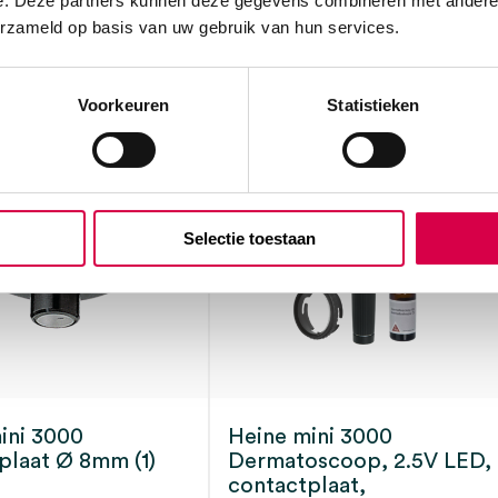
171.69
171.6
e. Deze partners kunnen deze gegevens combineren met andere i
erzameld op basis van uw gebruik van hun services.
207.74
207.7
ot 5 werkdagen
3 tot 5 werkdagen
incl. BTW
incl. BT
Voorkeuren
Statistieken
Selectie toestaan
ini 3000
Heine mini 3000
plaat Ø 8mm (1)
Dermatoscoop, 2.5V LED,
contactplaat,