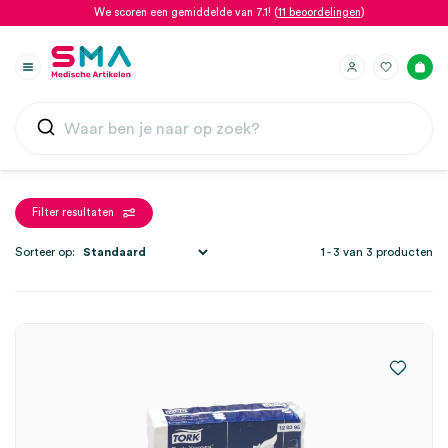
We scoren een gemiddelde van 7.1! (
11 beoordelingen
)
Filter resultaten
Sorteer op:
1 - 3 van 3 producten