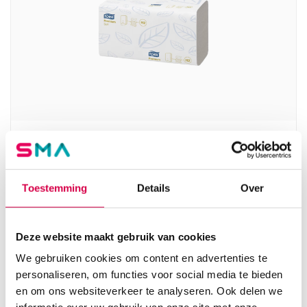
Tork Xpress H2 vouwhanddoekjes, 21.2cm x
25.5cm, Soft Multifold, 2-laags, wit (21×150)
ESSITY
Toestemming
Details
Over
21 x 150 stuks, 21.2cm x 25.5cm, wit
87.04
Deze website maakt gebruik van cookies
Direct leverbaar
105.32
incl. BTW
We gebruiken cookies om content en advertenties te
personaliseren, om functies voor social media te bieden
en om ons websiteverkeer te analyseren. Ook delen we