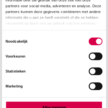
informatie over uw gebruik van onze site met onze
partners voor social media, adverteren en analyse. Deze
partners kunnen deze gegevens combineren met andere
informatie die u aan ze heeft verstrekt of die ze hebben
verzameld op basis van uw gebruik van hun services.
Toestemmingsselectie
Noodzakelijk
Voorkeuren
Tork Xpress H2 vouwhanddoekjes, 34cm x
21.2cm, Soft Multifold, 2 laags, wit (21×110)
Statistieken
ESSITY
21 x 110 stuks, 2310 stuks, 21.2cm x 34cm, wit
Marketing
86.07
Direct leverbaar
104.14
incl. BTW
Alles toestaan