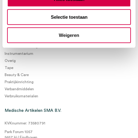
Selectie toestaan
Product categorieën
Weigeren
Diagnostiek
Inactief/test/overig
Instrumentarium
Overig
Tape
Beauty & Care
Praktijkinrichting
Verbandmiddelen
Verbruiksmaterialen
Medische Artikelen SMA B.V.
KVKnummer: 73580791
Park Forum 1057
5657 HJ Eindhoven