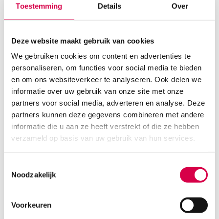
Toestemming
Details
Over
Deze website maakt gebruik van cookies
We gebruiken cookies om content en advertenties te
personaliseren, om functies voor social media te bieden
en om ons websiteverkeer te analyseren. Ook delen we
informatie over uw gebruik van onze site met onze
Baktolin Pure waslotion, 500ml, pH neutraal (1)
partners voor social media, adverteren en analyse. Deze
BODE
partners kunnen deze gegevens combineren met andere
1 stuk, onsteriel, pH neutraal
informatie die u aan ze heeft verstrekt of die ze hebben
verzameld op basis van uw gebruik van hun services.
3.74
3 tot 5 werkdagen
4.53
incl. BTW
Toestemmingsselectie
Noodzakelijk
Voorkeuren