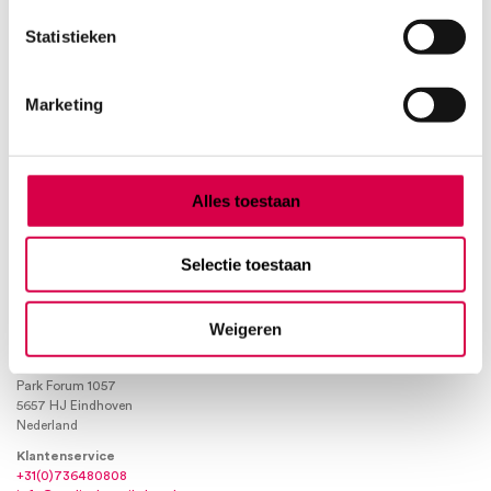
Product categorieën
Statistieken
Diagnostiek
Inactief/test/overig
Marketing
Instrumentarium
Overig
Tape
Beauty & Care
Alles toestaan
Praktijkinrichting
Verbandmiddelen
Verbruiksmaterialen
Selectie toestaan
Medische Artikelen SMA B.V.
Weigeren
KVKnummer: 73580791
Park Forum 1057
5657 HJ Eindhoven
Nederland
Klantenservice
+31(0)736480808