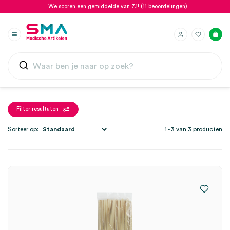
We scoren een gemiddelde van 7.1! (
11 beoordelingen
)
Filter resultaten
Sorteer op:
1 - 3 van 3 producten