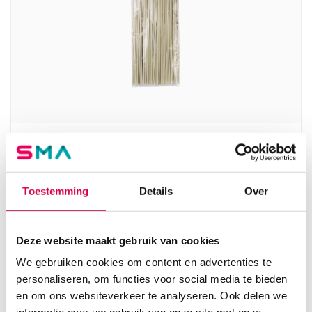
Medistix wattendragers, 20cm, zonder prop
(100)
SERVOPRAX
Toestemming
Details
Over
100 stuks, 20cm, onsteriel
2.56
Deze website maakt gebruik van cookies
Direct leverbaar
2.79
incl. BTW
We gebruiken cookies om content en advertenties te
personaliseren, om functies voor social media te bieden
en om ons websiteverkeer te analyseren. Ook delen we