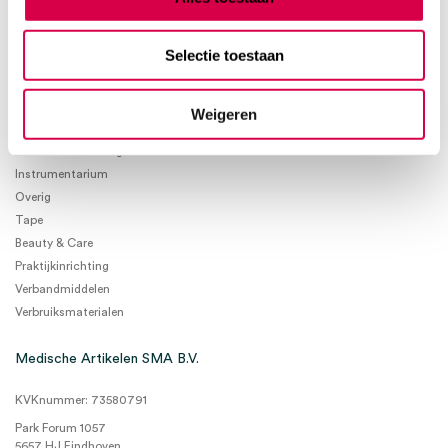
Selectie toestaan
Product categorieën
Weigeren
Diagnostiek
Inactief/test/overig
Instrumentarium
Overig
Tape
Beauty & Care
Praktijkinrichting
Verbandmiddelen
Verbruiksmaterialen
Medische Artikelen SMA B.V.
KVKnummer: 73580791
Park Forum 1057
5657 HJ Eindhoven