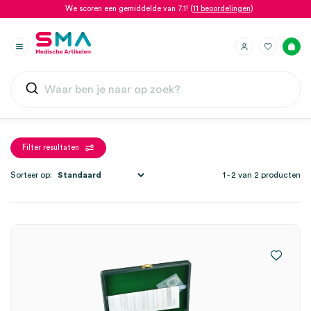
We scoren een gemiddelde van 7.1! (
11 beoordelingen
)
Filter resultaten
Sorteer op:
1 - 2 van 2 producten