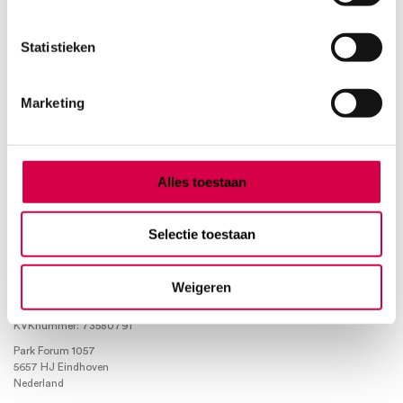
Product categorieën
Statistieken
Diagnostiek
Marketing
Inactief/test/overig
Instrumentarium
Overig
Tape
Alles toestaan
Beauty & Care
Praktijkinrichting
Verbandmiddelen
Selectie toestaan
Verbruiksmaterialen
Weigeren
Medische Artikelen SMA B.V.
KVKnummer: 73580791
Park Forum 1057
5657 HJ Eindhoven
Nederland