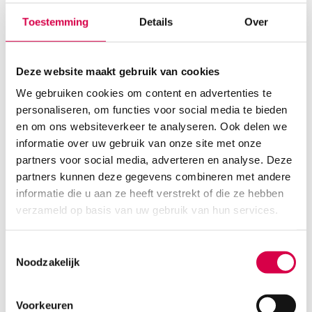
Toestemming
Details
Over
Deze website maakt gebruik van cookies
We gebruiken cookies om content en advertenties te
personaliseren, om functies voor social media te bieden
en om ons websiteverkeer te analyseren. Ook delen we
informatie over uw gebruik van onze site met onze
Schimmelbusch oorspuit incl. toebehoren,
150ml (set)
partners voor social media, adverteren en analyse. Deze
partners kunnen deze gegevens combineren met andere
MEDIPHARCHEM
informatie die u aan ze heeft verstrekt of die ze hebben
1 set, Schimmelbusch, onsteriel
verzameld op basis van uw gebruik van hun services.
53.46
Direct leverbaar
64.69
incl. BTW
Toestemmingsselectie
Noodzakelijk
Voorkeuren