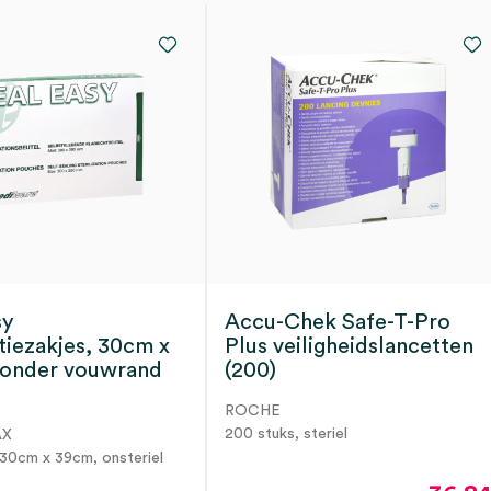
sy
Accu-Chek Safe-T-Pro
atiezakjes, 30cm x
Plus veiligheidslancetten
zonder vouwrand
(200)
ROCHE
200 stuks, steriel
AX
 30cm x 39cm, onsteriel