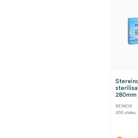
Sterein
sterilis
280mm 
REINOX
200 stuks, 