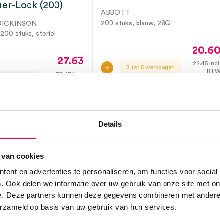
Luer-Lock (200)
ABBOTT
200 stuks, blauw, 28G
DICKINSON
200 stuks, steriel
20.6
27.63
22.45
incl
3 tot 5 werkdagen
BT
33.43
incl.
ect leverbaar
BTW
Details
 van cookies
ent en advertenties te personaliseren, om functies voor social
. Ook delen we informatie over uw gebruik van onze site met on
e. Deze partners kunnen deze gegevens combineren met andere i
erzameld op basis van uw gebruik van hun services.