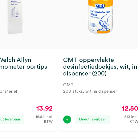
Welch Allyn
CMT oppervlakte
mometer oortips
desinfectiedoekjes, wit, in
dispenser (200)
CMT
onsteriel
200 stuks, wit, in dispenser
13.92
12.5
16.84
incl.
15.13
incl
ect leverbaar
Direct leverbaar
BTW
BT