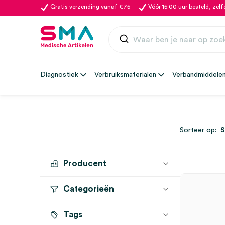
Gratis verzending vanaf €75
Vóór 15:00 uur besteld, zel
Diagnostiek
Verbruiksmaterialen
Verbandmiddele
Sorteer op:
Producent
Categorieën
REINOX
(7)
SERVOPRAX
(7)
Tags
Sterilisatie
(15)