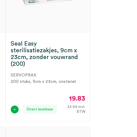
Seal Easy
sterilisatiezakjes, 9cm x
23cm, zonder vouwrand
(200)
SERVOPRAX
200 stuks, 9cm x 23cm, onsteriel
3
19.83
.
23.99
incl.
Direct leverbaar
W
BTW