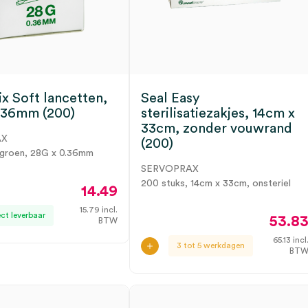
x Soft lancetten,
Seal Easy
.36mm (200)
sterilisatiezakjes, 14cm x
33cm, zonder vouwrand
AX
(200)
 groen, 28G x 0.36mm
SERVOPRAX
200 stuks, 14cm x 33cm, onsteriel
14.49
15.79
incl.
ect leverbaar
53.8
BTW
65.13
incl
3 tot 5 werkdagen
BT