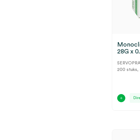
Monocli
28G x 0
SERVOPR
200 stuks,
Dir