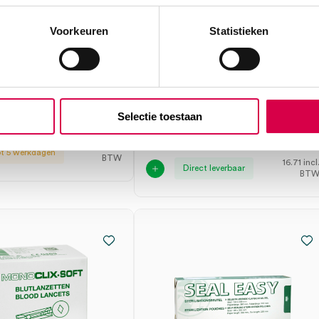
Voorkeuren
Statistieken
e lancetten (200)
Microlet lancetten,
gekleurd (200)
AX
RVS, steriel
ASCENSIA
200 stuks, steriel
Selectie toestaan
6.41
15.3
7.76
incl.
ot 5 werkdagen
BTW
16.71
incl
Direct leverbaar
BT