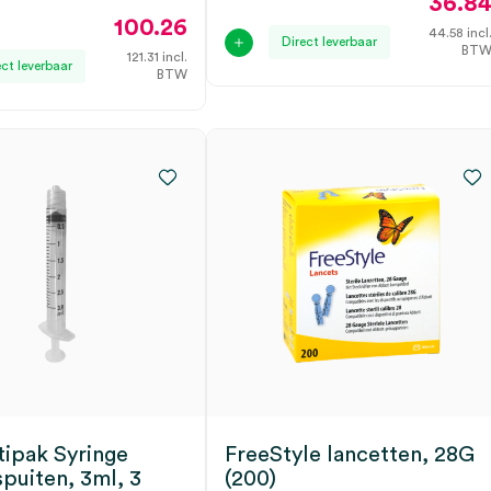
36.8
100.26
44.58
incl
Direct leverbaar
BT
121.31
incl.
ect leverbaar
BTW
tipak Syringe
FreeStyle lancetten, 28G
spuiten, 3ml, 3
(200)