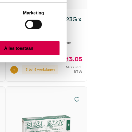
Marketing
Monoclix lancetten, 23G x
0.65mm (200)
SERVOPRAX
200 stuks, blauw, 23G x 0.65mm
Alles toestaan
3
13.05
.
14.22
incl.
3 tot 5 werkdagen
W
BTW