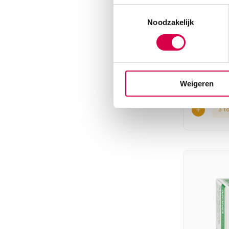
Toestemmingsselectie
Noodzakelijk
Mediwar
SERVOPR
200 stuks, 
Weigeren
3 t