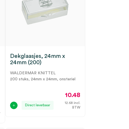
Dekglaasjes, 24mm x
24mm (200)
WALDERMAR KNITTEL
200 stuks, 24mm x 24mm, onsteriel
10.48
0
12.68
incl.
Direct leverbaar
BTW
.
W