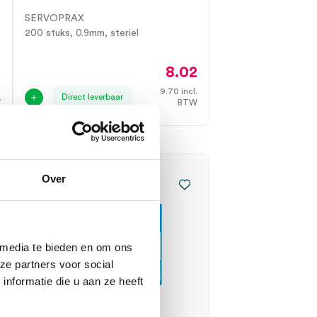
SERVOPRAX
200 stuks, 0.9mm, steriel
0
8.02
.
9.70
incl.
Direct leverbaar
W
BTW
Over
 media te bieden en om ons
ze partners voor social
nformatie die u aan ze heeft