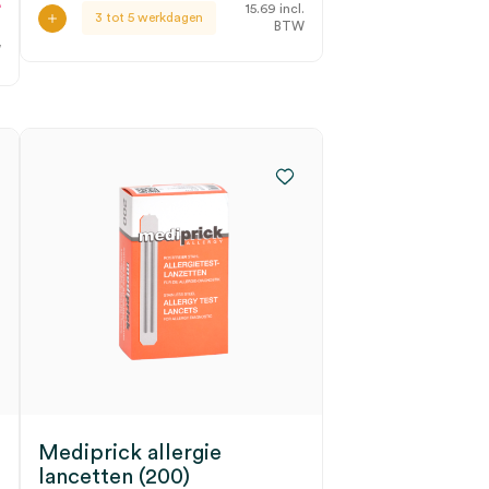
4
15.69
incl.
3 tot 5 werkdagen
BTW
.
W
Mediprick allergie
lancetten (200)