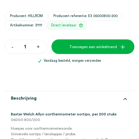
Producent: HILLROM
Producent referentie: E3 06000800-200
Artikelnummer: 31111
Direct leverbaar
Baxter
-
+
Toevoegen aan winkelmand
Welch
Allyn
oorthermometer
Vandaag besteld, morgen verzonden
oortips
(200)
aantal
Beschrijving
Baxter Welch Allyn oorthermometer oortips, per 200 stuks
06000-800/200
Hoesjes voor oorthermometersonde.
Universele oortips / lenskapjes / probe.