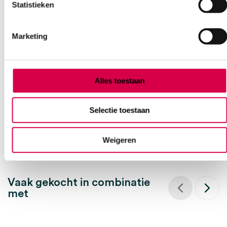
Statistieken
Braun Thermoscan 7 IRT 6520
Marketing
oorthermometer (1)
BRAUN
1 stuk, IRT 6520, onsteriel
Alles toestaan
65.16
Direct leverbaar
Selectie toestaan
78.84
incl. BTW
Weigeren
Vaak gekocht in combinatie
met