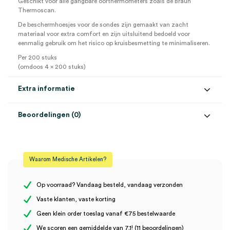
Geschikt voor alle gangbare oorthermometers zoals de Braun
Thermoscan.
De beschermhoesjes voor de sondes zijn gemaakt van zacht
materiaal voor extra comfort en zijn uitsluitend bedoeld voor
eenmalig gebruik om het risico op kruisbesmetting te minimaliseren.
Per 200 stuks
(omdoos 4 x 200 stuks)
Extra informatie
Beoordelingen (0)
Aantal
200 stuks
Beoordelingen
Steriel
onsteriel
Waarom Medische Artikelen?
Er zijn nog geen beoordelingen.
Op voorraad? Vandaag besteld, vandaag verzonden
Vaste klanten, vaste korting
Geen klein order toeslag vanaf €75 bestelwaarde
Wees de eerste om “Baxter Welch Allyn oorthermometer oortips
We scoren een gemiddelde van 7.1! (11 beoordelingen)