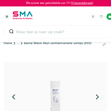
We scoren een gemiddelde van 7.1! (
11 beoordelingen
)
Home
...
Baxter Welch Allyn oorthermometer oortips (200)