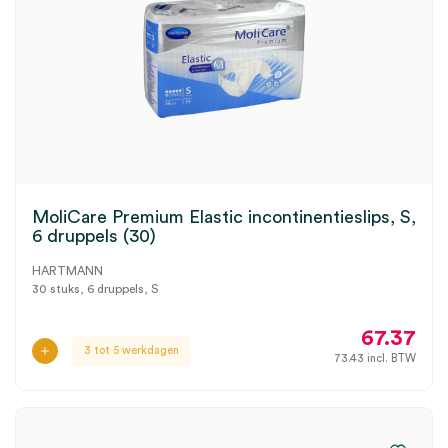
MoliCare Premium Elastic incontinentieslips, S,
6 druppels (30)
HARTMANN
30 stuks, 6 druppels, S
67.37
3 tot 5 werkdagen
73.43
incl. BTW