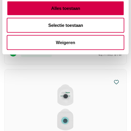
Alles toestaan
Mediware afdekdoeken, 75cm x 90cm, steriel
(30)
Selectie toestaan
MEDIWARE
30 stuks, 75cm x 90cm, steriel
Weigeren
35.30
Direct leverbaar
42.71
incl. BTW