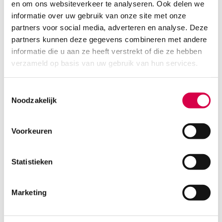
en om ons websiteverkeer te analyseren. Ook delen we
Mediware afdekdoeken met gat, 75cm x
90cm, Ø 5cm, steriel (30)
informatie over uw gebruik van onze site met onze
partners voor social media, adverteren en analyse. Deze
MEDIWARE
partners kunnen deze gegevens combineren met andere
30 stuks, 75cm x 90cm + Ø 5cm, steriel
informatie die u aan ze heeft verstrekt of die ze hebben
52.07
verzameld op basis van uw gebruik van hun services.
3 tot 5 werkdagen
63.00
incl. BTW
Toestemmingsselectie
Noodzakelijk
Voorkeuren
Statistieken
Marketing