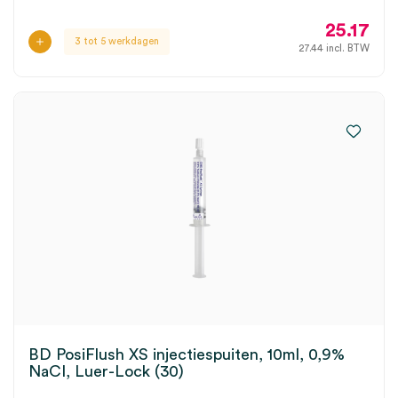
25.17
3 tot 5 werkdagen
27.44
incl. BTW
BD PosiFlush XS injectiespuiten, 10ml, 0,9%
NaCI, Luer-Lock (30)