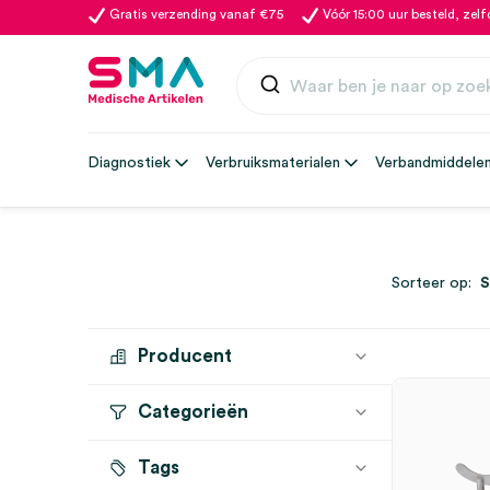
Gratis verzending vanaf €75
Vóór 15:00 uur besteld, zel
Diagnostiek
Verbruiksmaterialen
Verbandmiddele
Sorteer op:
Producent
Categorieën
MEDIPHARCHEM
(4)
Tags
Tangen
(4)