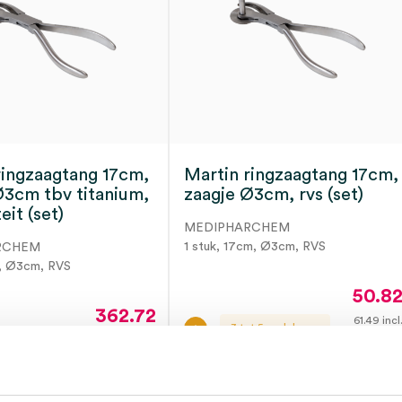
ringzaagtang 17cm,
Martin ringzaagtang 17cm,
Ø3cm tbv titanium,
zaagje Ø3cm, rvs (set)
eit (set)
MEDIPHARCHEM
1 stuk, 17cm, Ø3cm, RVS
RCHEM
m, Ø3cm, RVS
50.8
362.72
61.49
incl
3 tot 5 werkdagen
BT
438.89
incl.
ot 5 werkdagen
BTW