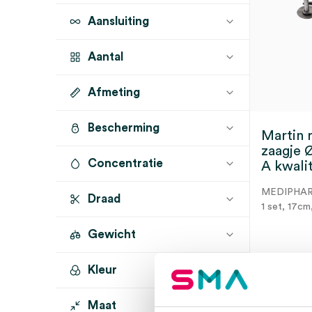
Aansluiting
Aantal
Afmeting
1 stuk
(3)
1 set
(1)
Bescherming
Ø3cm
(4)
Martin 
zaagje 
17cm
(2)
Concentratie
A kwalit
MEDIPHA
Draad
1 set, 17c
Gewicht
Kleur
3 t
Maat