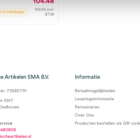
104.48
126.42
incl.
ot 5 werkdagen
BTW
e Artikelen SMA B.V.
Informatie
r: 73580791
Betaalmogelijkheden
Leveringsinformatie
m 1057
Eindhoven
Retourneren
d
Over Ons
ervice
Producten bestellen via QR-cod
6480808
scheartikelen.nl