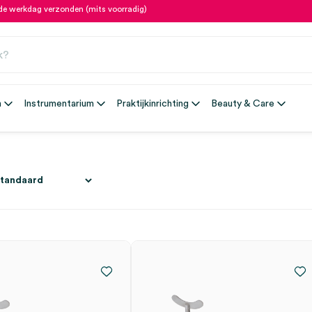
fde werkdag verzonden (mits voorradig)
n
Instrumentarium
Praktijkinrichting
Beauty & Care