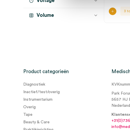
Voltage
3 t
Volume
Product categorieën
Medisch
Diagnostiek
KVKnumme
Inactief/test/overig
Park Foru
Instrumentarium
5657 HJ 
Nederlan
Overig
Tape
Klantens
+31(0)73
Beauty & Care
info@medi
Praktijkinrichting