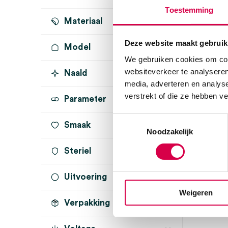
Toestemming
Materiaal
Deze website maakt gebruik
Model
RVS
(2)
We gebruiken cookies om cont
websiteverkeer te analyseren
Naald
media, adverteren en analys
verstrekt of die ze hebben v
Parameter
Toestemmingsselectie
Smaak
Noodzakelijk
Ringzaa
Steriel
reserve
titanium
Uitvoering
onsteriel
(4)
MEDIPHA
Weigeren
1 stuk, Ø3c
Verpakking
A-kwaliteit
(1)