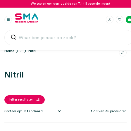
We scoren een gemiddelde van 7.1! (
11 beoordelingen
)
Home
...
Nitril
Nitril
Filter resultaten
Sorteer op:
1 - 18 van 35 producten