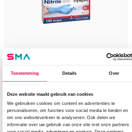
hy@pro N4.0 nitril handschoenen, XS, blauw
(100)
Toestemming
Details
Over
DISTRIFUND
100 stuks, 4 gram, blauw
6.88
Deze website maakt gebruik van cookies
Direct leverbaar
8.32
incl. BTW
We gebruiken cookies om content en advertenties te
personaliseren, om functies voor social media te bieden en
om ons websiteverkeer te analyseren. Ook delen we
informatie over uw gebruik van onze site met onze partners
voor social media, adverteren en analyse. Deze partners