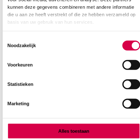
kunnen deze gegevens combineren met andere informatie
die u aan ze heeft verstrekt of die ze hebben verzameld op
basis van uw gebruik van hun services.
Toestemmingsselectie
Noodzakelijk
Voorkeuren
hy@pro N4.0 nitril handschoenen, XXL, blauw
(80)
Statistieken
DISTRIFUND
80 stuks, 4 gram, blauw
Marketing
4.25
Direct leverbaar
5.14
incl. BTW
Alles toestaan