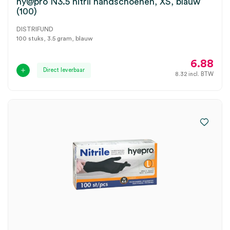
hy@pro N3.5 nitril handschoenen, XS, blauw
(100)
DISTRIFUND
100 stuks, 3.5 gram, blauw
6.88
Direct leverbaar
8.32
incl. BTW