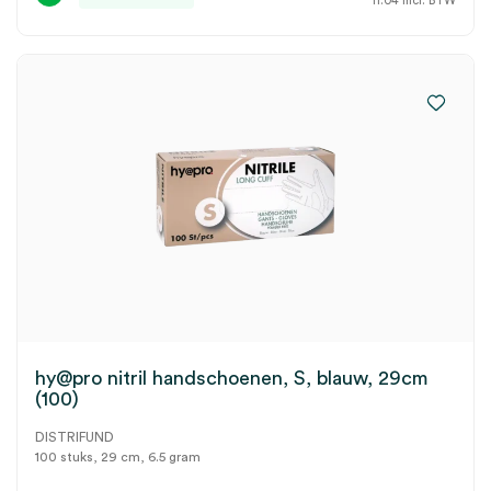
11.04
incl. BTW
hy@pro nitril handschoenen, S, blauw, 29cm
(100)
DISTRIFUND
100 stuks, 29 cm, 6.5 gram