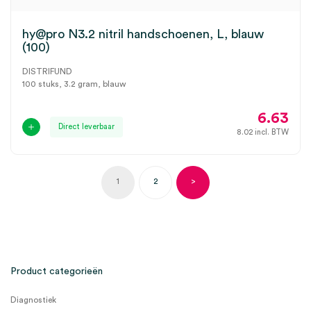
hy@pro N3.2 nitril handschoenen, L, blauw
(100)
DISTRIFUND
100 stuks, 3.2 gram, blauw
6.63
Direct leverbaar
8.02
incl. BTW
1
2
>
Product categorieën
Diagnostiek