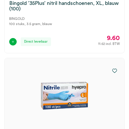
Bingold ’35Plus’ nitril handschoenen, XL, blauw
(100)
BINGOLD
100 stuks, 3.5 gram, blauw
9.60
Direct leverbaar
11.62
incl. BTW