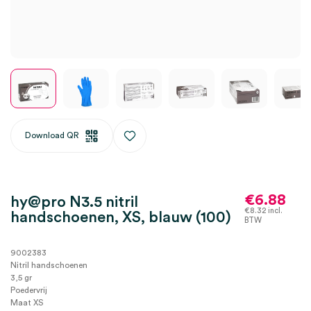
Download QR
€
6.88
hy@pro N3.5 nitril
€
8.32
incl.
handschoenen, XS, blauw (100)
BTW
9002383
Nitril handschoenen
3,5 gr
Poedervrij
Maat XS