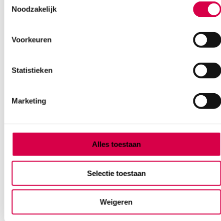
Noodzakelijk
Voorkeuren
Statistieken
Marketing
Alles toestaan
hy@pro N3.2 nitril handschoenen, XS, blauw
(100)
Selectie toestaan
DISTRIFUND
100 stuks, 3.2 gram, blauw
Weigeren