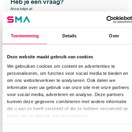
Heb je een vraag?
Anca helpt je!
Vind je antwoord snel en makkelijk op onze klantenservice pagina.
Of contacteer ons via een van de onderstaande opties.
Onze klantenservice is bereikbaar van maandag t/m vrijdag van
Toestemming
Details
Over
08:30 tot 17:00
Bel Anca
E-mail Anca
Contactformulier
Deze website maakt gebruik van cookies
We gebruiken cookies om content en advertenties te
personaliseren, om functies voor social media te bieden en
om ons websiteverkeer te analyseren. Ook delen we
informatie over uw gebruik van onze site met onze partners
voor social media, adverteren en analyse. Deze partners
kunnen deze gegevens combineren met andere informatie
die u aan ze heeft verstrekt of die ze hebben verzameld op
Ook interessant
basis van uw gebruik van hun services.
Toestemmingsselectie