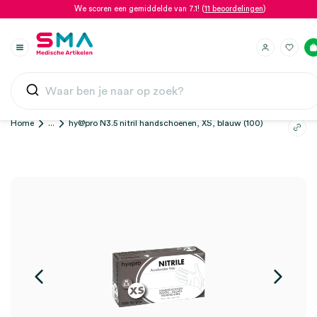
We scoren een gemiddelde van 7.1! (
11 beoordelingen
)
Home
...
hy@pro N3.5 nitril handschoenen, XS, blauw (100)