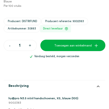
Blauw
Per 100 stuks
Producent: DISTRIFUND
Producent referentie: 9002383
Artikelnummer: 30883
Direct leverbaar
hy@pro
-
+
Toevoegen aan winkelmand
N3.5
nitril
handschoenen,
Vandaag besteld, morgen verzonden
XS,
blauw
(100)
aantal
Beschrijving
hy@pro N3.5 nitril handschoenen, XS, blauw (100)
9002383