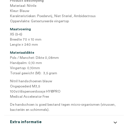
Product beschrijving
Materiaal: Nitrile
Kleur: Blauw
Karakteristieken: Poedervrij, Niet Steriel, Ambidextrous
Oppervlakte: Getextureerde vingertop
Maatvoering
XS (5-6)
Breedte 70 ± 10 mm
Lengte ≥ 240 mm
Materiaaldikte
Pols / Manchet: Dikte 0,08mm
Handpalm: 0,10 mm
Vingertop: 0,10mm
Totaal gewicht (M): 3,5 gram
Nitril handschoenen blauw
Ongepoederd M3,5
100st/dispenserdoosje HY@PRO
Medical Accelerator Free
De handschoen is goed bestand tegen micro-organismen (virussen,
bacteriën en schimmels).
Extra informatie