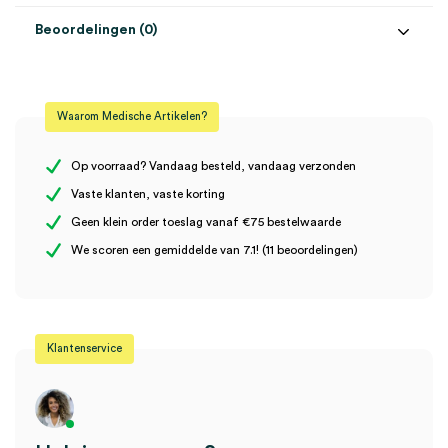
Beoordelingen (0)
Aantal
100 stuks
Beoordelingen
Gewicht
3.5 gram
Waarom Medische Artikelen?
Kleur
blauw
Er zijn nog geen beoordelingen.
Maat
XS
Op voorraad? Vandaag besteld, vandaag verzonden
Vaste klanten, vaste korting
Materiaal
nitril
Geen klein order toeslag vanaf €75 bestelwaarde
Wees de eerste om “hy@pro N3.5 nitril handschoenen, XS, blauw
Steriel
onsteriel
We scoren een gemiddelde van 7.1! (11 beoordelingen)
(100)” te beoordelen
Je moet
ingelogd zijn
om een beoordeling te plaatsen.
Uitvoering
poedervrij
Klantenservice