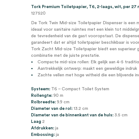
Tork Premium Toiletpapier, T6, 2-laags, wit, per 27 
127520
De Tork Twin Mid-size Toiletpapier Dispenser is een m
ideaal voor sanitaire ruimtes met een klein tot middelg
de tevredenheid van de gast vooropstaat. De dispenser
garandeert dat er altijd toiletpapier beschikbaar is v
Tork Zacht Mid-size Toiletpapier biedt een superieur ge
combinatie met de juiste prestatie.
Compacte mid-size rollen: Elk gelijk aan 4-5 traditio
Aantrekkelijk ontwerp: maakt een geweldige indruk
Zachte vellen met hoge witheid die een blijvende i
Systeem:
T6 – Compact Toilet System
Rollengte:
90 m
Rolbreedte:
9.9 cm
Diameter van de rol:
13.2 cm
Diameter van de binnenkant van de huls:
3.5 cm
Laag
2
Afdrukken:
ja
Embossing:
ja