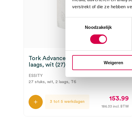
verstrekt of die ze hebben v
Toestemmingsselectie
Noodzakelijk
Tork Advanced Toiletpapier, T6, 2-
Weigeren
laags, wit (27)
ESSITY
27 stuks, wit, 2 laags, T6
153.99
3 tot 5 werkdagen
186.33
incl. BTW