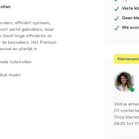
rollen
Vaste kl
Geen kle
odern, efficiënt systeem,
We score
root aantal gebruikers, waar
 biedt hoge efficiëntie en
oor de bezoekers. Het Premium
voel en uiterlijk in
Klantenserv
nele toiletrollen
ndruk maakt
Vind je antw
Of contactee
Onze klanten
08:30 tot 17