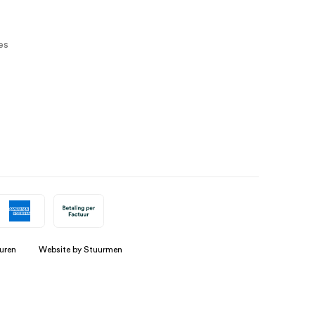
es
uren
Website by Stuurmen