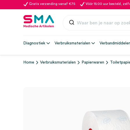
Gratis verzending vanaf €75
Vóór 15:00 uur besteld, zel
Diagnostiek
Verbruiksmaterialen
Verbandmiddele
Home
Verbruiksmaterialen
Papierwaren
Toiletpapi