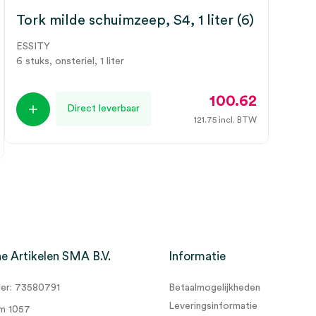
Tork milde schuimzeep, S4, 1 liter (6)
ESSITY
6 stuks, onsteriel, 1 liter
100.62
Direct leverbaar
121.75
incl. BTW
e Artikelen SMA B.V.
Informatie
r: 73580791
Betaalmogelijkheden
Leveringsinformatie
m 1057