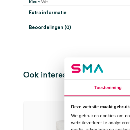
Kleur:
Wit
Extra informatie
Beoordelingen (0)
Aantal
27 stuks
Beoordelingen
Kleur
wit
Uitvoering
T6, 2 laags
Er zijn nog geen beoordelingen.
Ook interessant
Toestemming
Wees de eerste om “Tork Premium Toiletpapier, T6, 2
beoordelen
Je moet
ingelogd zijn
om een beoordeling te plaatsen.
Deze website maakt gebruik
We gebruiken cookies om cont
websiteverkeer te analyseren
media, adverteren en analys