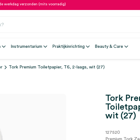
fde werkdag verzonden (mits voorradig)
n
Instrumentarium
Praktijkinrichting
Beauty & Care
er
Tork Premium Toiletpapier, T6, 2-laags, wit (27)
Tork Pr
Toiletpap
wit (27)
127520
Premium Tork Zac