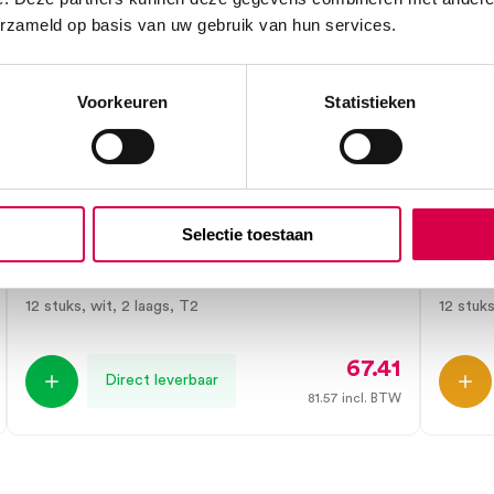
erzameld op basis van uw gebruik van hun services.
Voorkeuren
Statistieken
Tork Premium toiletpapier, T2, 2
Tork 
Selectie toestaan
laags, wit (12)
2 laag
ESSITY
ESSITY
12 stuks, wit, 2 laags, T2
12 stuks
67.41
Direct leverbaar
81.57
incl. BTW