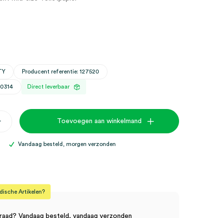
TY
Producent referentie: 127520
30314
Direct leverbaar
+
Toevoegen aan winkelmand
,
Vandaag besteld, morgen verzonden
sche Artikelen?
raad? Vandaag besteld, vandaag verzonden