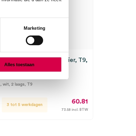
Marketing
SmartOne Mini toiletpapier, T9,
Alles toestaan
s, wit (12)
, wit, 2 laags, T9
60.81
3 tot 5 werkdagen
73.58
incl. BTW