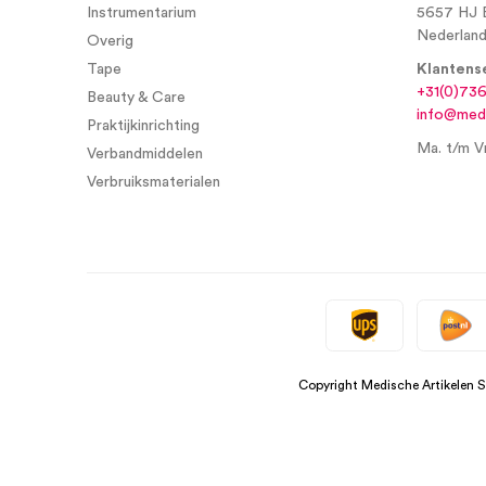
Instrumentarium
5657 HJ 
Nederlan
Overig
Tape
Klantens
+31(0)73
Beauty & Care
info@medi
Praktijkinrichting
Ma. t/m Vr
Verbandmiddelen
Verbruiksmaterialen
Copyright Medische Artikelen 