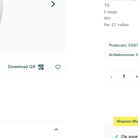
T6
2 laags
Wit
Per 27 rollen
Producent: ESSI
Artikelnummer: 
Download QR
Tork
-
Premium
Toiletpapier
T6,
2-
laags,
wit
(27)
aantal
Waarom Medi
Op voor