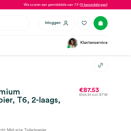
We scoren een gemiddelde van 7.1! (
11 beoordelingen
)
Inloggen
Klantenservice
€
87.53
emium
€
105.91
incl. BTW
ier, T6, 2-laags,
ht Mid-size Toiletpapier