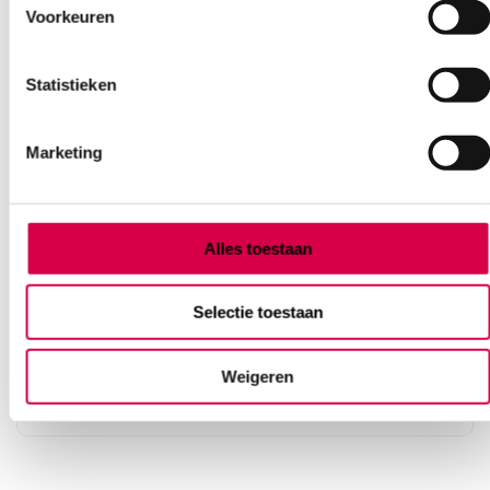
Voorkeuren
Statistieken
Marketing
Tork OptiServe Hulsloos Toiletpapier, T7, 2-
Alles toestaan
laags, wit (24)
ESSITY
Selectie toestaan
24 stuks, wit, T7, hulsloos
82.39
Weigeren
Direct leverbaar
99.69
incl. BTW