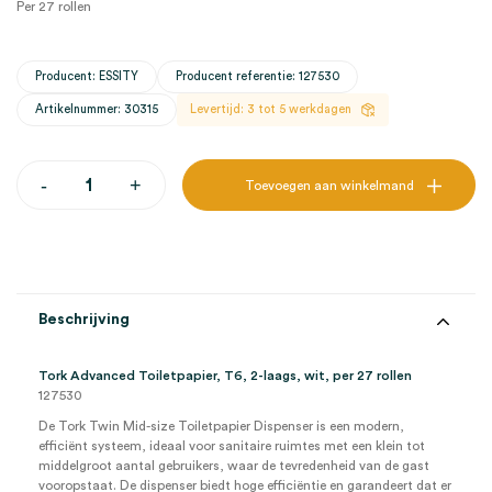
Per 27 rollen
Producent: ESSITY
Producent referentie: 127530
Artikelnummer: 30315
Levertijd: 3 tot 5 werkdagen
Tork
-
+
Toevoegen aan winkelmand
Advanced
Toiletpapier,
T6,
2-
laags,
wit
(27)
Beschrijving
aantal
Tork Advanced Toiletpapier, T6, 2-laags, wit, per 27 rollen
127530
De Tork Twin Mid-size Toiletpapier Dispenser is een modern,
efficiënt systeem, ideaal voor sanitaire ruimtes met een klein tot
middelgroot aantal gebruikers, waar de tevredenheid van de gast
vooropstaat. De dispenser biedt hoge efficiëntie en garandeert dat er