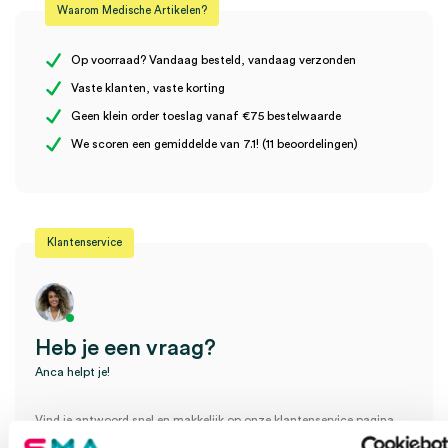
Waarom Medische Artikelen?
Uitvoering
T6, 2 laags
Er zijn nog geen beoordelingen.
Op voorraad? Vandaag besteld, vandaag verzonden
Vaste klanten, vaste korting
Geen klein order toeslag vanaf €75 bestelwaarde
Wees de eerste om “Tork Advanced Toiletpapier, T6, 2-laags,
We scoren een gemiddelde van 7.1! (11 beoordelingen)
wit (27)” te beoordelen
Je moet
ingelogd zijn
om een beoordeling te plaatsen.
Klantenservice
Heb je een vraag?
Anca helpt je!
Vind je antwoord snel en makkelijk op onze klantenservice pagina.
Of contacteer ons via een van de onderstaande opties.