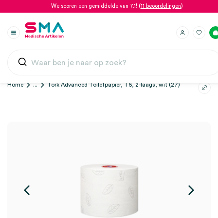
We scoren een gemiddelde van 7.1! (
11 beoordelingen
)
Home
...
Tork Advanced Toiletpapier, T6, 2-laags, wit (27)