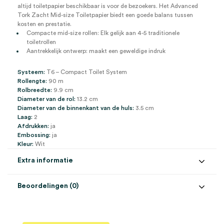
altijd toiletpapier beschikbaar is voor de bezoekers. Het Advanced
Tork Zacht Mid-size Toiletpapier biedt een goede balans tussen
kosten en prestatie.
Compacte mid-size rollen: Elk gelijk aan 4-5 traditionele
toiletrollen
Aantrekkelijk ontwerp: maakt een geweldige indruk
Systeem:
T6 – Compact Toilet System
Rollengte:
90 m
Rolbreedte:
9.9 cm
Diameter van de rol:
13.2 cm
Diameter van de binnenkant van de huls:
3.5 cm
Laag:
2
Afdrukken:
ja
Embossing:
ja
Kleur:
Wit
Extra informatie
Beoordelingen (0)
Aantal
27 stuks
Beoordelingen
Kleur
wit