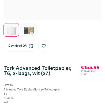
Download QR
€
153.99
Tork Advanced Toiletpapier,
€
186.33
incl.
T6, 2-laags, wit (27)
BTW
127530
Advanced Tork Zacht Mid-size Toiletpapier
T6
2 Laags
Wit