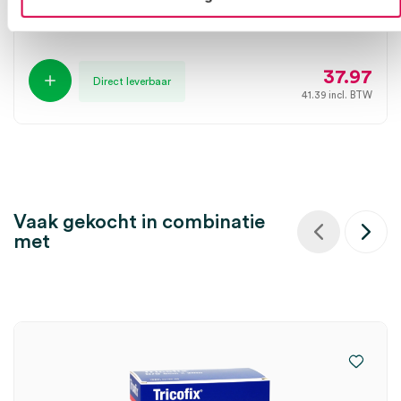
HARTMANN
1 stuk, 10.75cm x 10m, geel
37.97
Direct leverbaar
41.39
incl. BTW
Vaak gekocht in combinatie
met