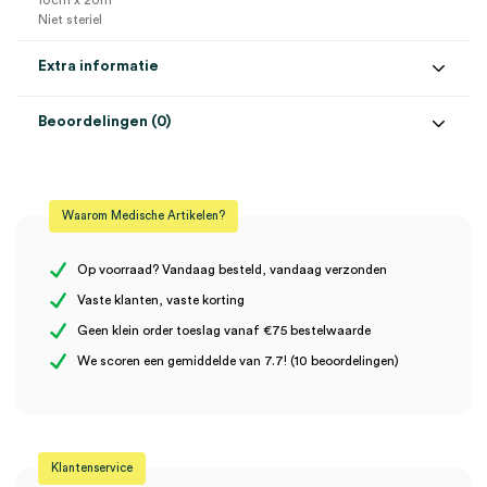
10cm x 20m
Niet steriel
Extra informatie
Beoordelingen (0)
Aantal
1 stuk
Beoordelingen
Afmeting
10cm x 20m
Waarom Medische Artikelen?
Kleur
wit
Er zijn nog geen beoordelingen.
Maat
F
Op voorraad? Vandaag besteld, vandaag verzonden
Vaste klanten, vaste korting
Materiaal
katoen
Geen klein order toeslag vanaf €75 bestelwaarde
Wees de eerste om “Tricofix buisverband, F, 10cm x 20m (1)” te
Steriel
onsteriel
We scoren een gemiddelde van 7.7! (10 beoordelingen)
beoordelen
Je moet
ingelogd zijn
om een beoordeling te plaatsen.
Klantenservice