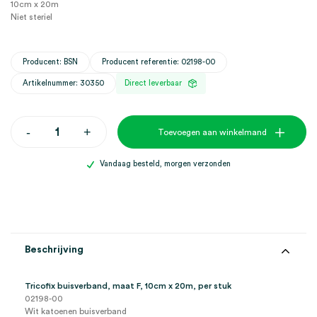
10cm x 20m
Niet steriel
Producent: BSN
Producent referentie: 02198-00
Artikelnummer: 30350
Direct leverbaar
Tricofix
-
+
Toevoegen aan winkelmand
buisverband,
F,
10cm
Vandaag besteld, morgen verzonden
x
20m
(1)
aantal
Beschrijving
Tricofix buisverband, maat F, 10cm x 20m, per stuk
02198-00
Wit katoenen buisverband