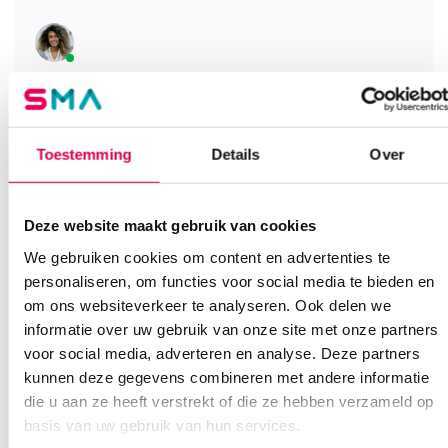
Heb je een vraag?
Anca helpt je!
Toestemming
Details
Over
Vind je antwoord snel en makkelijk op onze klantenservice pagina.
Of contacteer ons via een van de onderstaande opties.
Onze klantenservice is bereikbaar van maandag t/m vrijdag van
08:30 tot 17:00
Deze website maakt gebruik van cookies
We gebruiken cookies om content en advertenties te
Bel Anca
E-mail Anca
Contactformulier
personaliseren, om functies voor social media te bieden en
om ons websiteverkeer te analyseren. Ook delen we
informatie over uw gebruik van onze site met onze partners
voor social media, adverteren en analyse. Deze partners
kunnen deze gegevens combineren met andere informatie
die u aan ze heeft verstrekt of die ze hebben verzameld op
basis van uw gebruik van hun services.