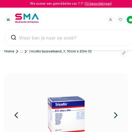
We scoren een gemiddelde van 7.7! (
10 beoordelingen
)
Home
...
Tricofix buisverband, F, 10cm x 20m (1)