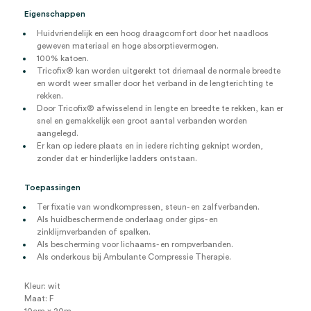
Eigenschappen
Huidvriendelijk en een hoog draagcomfort door het naadloos
geweven materiaal en hoge absorptievermogen.
100% katoen.
Tricofix® kan worden uitgerekt tot driemaal de normale breedte
en wordt weer smaller door het verband in de lengterichting te
rekken.
Door Tricofix® afwisselend in lengte en breedte te rekken, kan er
snel en gemakkelijk een groot aantal verbanden worden
aangelegd.
Er kan op iedere plaats en in iedere richting geknipt worden,
zonder dat er hinderlijke ladders ontstaan.
Toepassingen
Ter fixatie van wondkompressen, steun- en zalfverbanden.
Als huidbeschermende onderlaag onder gips- en
zinklijmverbanden of spalken.
Als bescherming voor lichaams- en rompverbanden.
Als onderkous bij Ambulante Compressie Therapie.
Kleur: wit
Maat: F