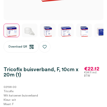
Download QR
€
22.12
Tricofix buisverband, F, 10cm x
€
24.11
incl.
20m (1)
BTW
02198-00
Tricofix
Wit katoenen buisverband
Kleur: wit
Maat: F