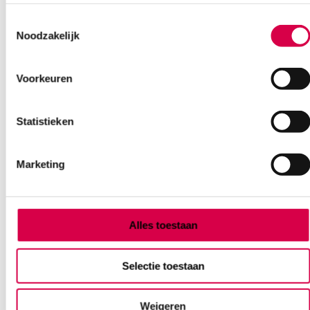
Ook interessant
Toestemmingsselectie
Noodzakelijk
Voorkeuren
Statistieken
Marketing
Alles toestaan
Selectie toestaan
Coverflex Fast buisverband, maat 4, 10.75cm x
10m, geel (1)
Weigeren